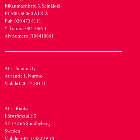
Itikanmäenkatu 3, Seinäjoki
PL 900, 60060 ATRIA
Puh. 020 472 8111
Y-Tunnus 0841066-1
Alv numero FI08410661
Atria Suomi Oy
Atriantie 1, Nurmo
Vaihde 020 472 8111
Atria Ruotsi
Löfströms allé 5
SE-172 66 Sundbyberg
Sweden
Vaihde +46 10 482 39 10