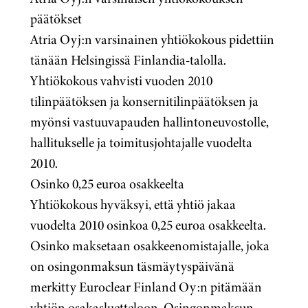
päätökset
Atria Oyj:n varsinainen yhtiökokous pidettiin
tänään Helsingissä Finlandia-talolla.
Yhtiökokous vahvisti vuoden 2010
tilinpäätöksen ja konsernitilinpäätöksen ja
myönsi vastuuvapauden hallintoneuvostolle,
hallitukselle ja toimitusjohtajalle vuodelta
2010.
Osinko 0,25 euroa osakkeelta
Yhtiökokous hyväksyi, että yhtiö jakaa
vuodelta 2010 osinkoa 0,25 euroa osakkeelta.
Osinko maksetaan osakkeenomistajalle, joka
on osingonmaksun täsmäytyspäivänä
merkitty Euroclear Finland Oy:n pitämään
yhtiön osakasluetteloon. Osingonmaksun