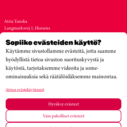
Atria Tanska
Langmarksvej 1, Horsens
DK-8700
Sopiiko evästeiden käyttö?
Denmark
Vaihde +45 76 28 25 00
Käytämme sivustollamme evästeitä, jotta saamme
hyödyllistä tietoa sivuston suorituskyvystä ja
käytöstä, tarjotaksemme videoita ja some-
Atria Viro
ominaisuuksia sekä räätälöidäksemme mainontaa.
Metsa str. 19, Valga
EE-68206
Atrian evästekäytännöt
Estonia
Vaihde +372 76 79 900
Hyväksy evästeet
Vain pakolliset evästeet
Atria Oyj
Koulumateriaalit
Tietosuojakäytäntö