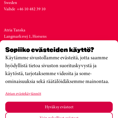
Sweden
Vaihde +46 10 482 39 10
Atria Tanska
Langmarksvej 1, Horsens
DK-8700
Sopiiko evästeiden käyttö?
Denmark
Vaihde +45 76 28 25 00
Käytämme sivustollamme evästeitä, jotta saamme
hyödyllistä tietoa sivuston suorituskyvystä ja
käytöstä, tarjotaksemme videoita ja some-
Atria Viro
ominaisuuksia sekä räätälöidäksemme mainontaa.
Metsa str. 19, Valga
EE-68206
Atrian evästekäytännöt
Estonia
Vaihde +372 76 79 900
Hyväksy evästeet
Vain pakolliset evästeet