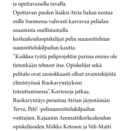
ja opettavaisella tavalla.
Opettavan puolen lisäksi Atria halusi nostaa
esille Suomessa vahvasti kasvavaa pelialan
osaamista osallistamalla
korkeakouluopiskelijat pelin suunnitteluun
suunnittelukilpailun kautta.
”Kaikkea työtä peliprojektin parissa emme ole
tietenkään tehneet itse. Opiskelijat sekä
pelitalo ovat ansiokkaasti olleet avaintekijöitä
yhteistyössä Ruokaryntäyksen
toteuttamisessa”, Kortesoja jatkaa.
Ruokaryntäys perustuu Atrian järjestämän
Terve, Peli! -pelisuunnittelukilpailun
voittajien, Kajaanin Ammattikorkeakoulun
opiskelijoiden Miikka Ketosen ja Veli-Matti