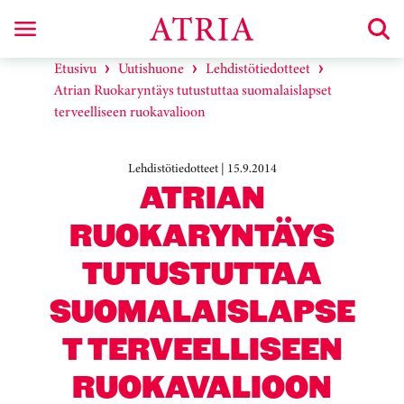
Etusivu
Uutishuone
Lehdistötiedotteet
Atrian Ruokaryntäys tutustuttaa suomalaislapset
terveelliseen ruokavalioon
Lehdistötiedotteet | 15.9.2014
ATRIAN
RUOKARYNTÄYS
TUTUSTUTTAA
SUOMALAISLAPSE
T TERVEELLISEEN
RUOKAVALIOON