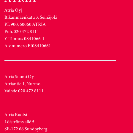
Atria Oyj
Itikanmäenkatu 3, Seinäjoki
PL 900, 60060 ATRIA
Puh. 020 472 8111
Y-Tunnus 0841066-1
Alv numero FI08410661
Atria Suomi Oy
Atriantie 1, Nurmo
Vaihde 020 472 8111
Atria Ruotsi
Löfströms allé 5
SE-172 66 Sundbyberg