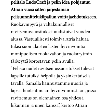
pelitalo LudoCraft ja pelin idea pohjautuu
Atrian vuosi sitten järjestämän
pelisuunnittelukilpailun voittajaehdotukseen.
Ruokaympyrä ja valtakunnalliset
ravitsemussuositukset uudistuivat vuoden
alussa. Vastuullisesti toimiva Atria haluaa
tukea suomalaisten lasten hyvinvointia
monipuolisen ruokavalion ja ruokarytmin
tärkeyttä korostavan pelin avulla.
”Pelissä uudet ravitsemussuositukset tulevat
lapsille tutuiksi helpolla ja yksinkertaisella
tavalla. Samalla kannustamme nuoria ja
lapsia huolehtimaan hyvinvoinnistaan, jossa
ravitsemus on olennainen osa yhdessä
liikunnan ja unen kanssa”, kertoo Atrian