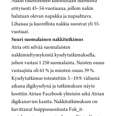
Nakin rakenteeseen kiinnitetään huomiota
erityisesti 45–54-vuotiaana, jolloin nakin
halutaan olevan napakka ja napsahtava.
Lihaisaa ja kuorellista nakkia suosivat yli 55-
vuotiaat.
Suuri suomalainen nakkitutkimus
Atria otti selvää suomalaisten
nakkimieltymyksistä kyselytutkimuksella,
johon vastasi 1 258 suomalaista. Naisten osuus
vastaajista oli 61 % ja miesten osuus 39 %.
Kyselytutkimus toteutettiin 3.–19.9. välisenä
aikana digikyselynä ja tutkimuksen näyte
koottiin Atrian Facebook-yhteisön sekä Atrian
digikanavien kautta. Nakkitutkimuksen on
kuvittanut huippusuositusta Fok_it-