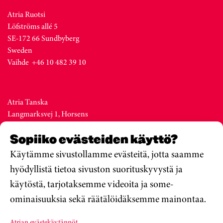
Atria Ruotsi
Löfströms allé 5
SE-172 66 Sundbyberg
Sweden
Vaihde +46 10 482 39 10
Atria Tanska
Langmarksvej 1, Horsens
DK-8700
Sopiiko evästeiden käyttö?
Denmark
Vaihde +45 76 28 25 00
Käytämme sivustollamme evästeitä, jotta saamme
hyödyllistä tietoa sivuston suorituskyvystä ja
käytöstä, tarjotaksemme videoita ja some-
Atria Viro
ominaisuuksia sekä räätälöidäksemme mainontaa.
Metsa str. 19, Valga
EE-68206
Atrian evästekäytännöt