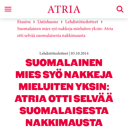
Etusivu
Uutishuone
Lehdistötiedotteet
Suomalainen mies syö nakkeja mieluiten yksin: Atria
otti selvää suomalaisesta nakkimausta
Lehdistötiedotteet | 03.10.2014
SUOMALAINEN
MIES SYÖ NAKKEJA
MIELUITEN YKSIN:
ATRIA OTTI SELVÄÄ
SUOMALAISESTA
NAKKIMAUSTA