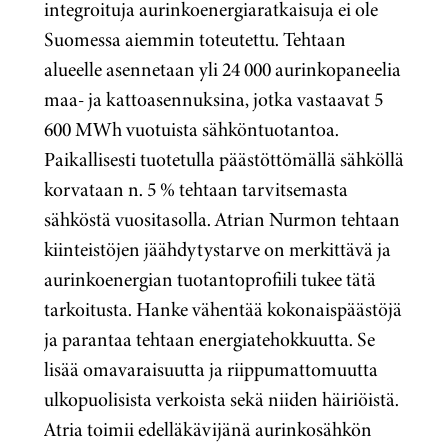
integroituja aurinkoenergiaratkaisuja ei ole
Suomessa aiemmin toteutettu. Tehtaan
alueelle asennetaan yli 24 000 aurinkopaneelia
maa- ja kattoasennuksina, jotka vastaavat 5
600 MWh vuotuista sähköntuotantoa.
Paikallisesti tuotetulla päästöttömällä sähköllä
korvataan n. 5 % tehtaan tarvitsemasta
sähköstä vuositasolla. Atrian Nurmon tehtaan
kiinteistöjen jäähdytystarve on merkittävä ja
aurinkoenergian tuotantoprofiili tukee tätä
tarkoitusta. Hanke vähentää kokonaispäästöjä
ja parantaa tehtaan energiatehokkuutta. Se
lisää omavaraisuutta ja riippumattomuutta
ulkopuolisista verkoista sekä niiden häiriöistä.
Atria toimii edelläkävijänä aurinkosähkön