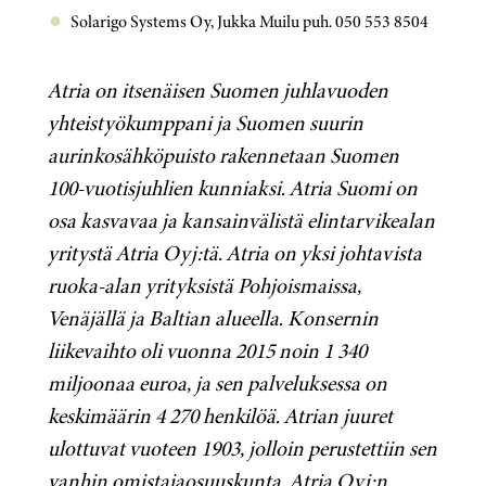
Solarigo Systems Oy, Jukka Muilu puh. 050 553 8504
Atria on itsenäisen Suomen juhlavuoden
yhteistyökumppani ja Suomen suurin
aurinkosähköpuisto rakennetaan Suomen
100-vuotisjuhlien kunniaksi. Atria Suomi on
osa kasvavaa ja kansainvälistä elintarvikealan
yritystä Atria Oyj:tä. Atria on yksi johtavista
ruoka-alan yrityksistä Pohjoismaissa,
Venäjällä ja Baltian alueella. Konsernin
liikevaihto oli vuonna 2015 noin 1 340
miljoonaa euroa, ja sen palveluksessa on
keskimäärin 4 270 henkilöä. Atrian juuret
ulottuvat vuoteen 1903, jolloin perustettiin sen
vanhin omistajaosuuskunta. Atria Oyj:n