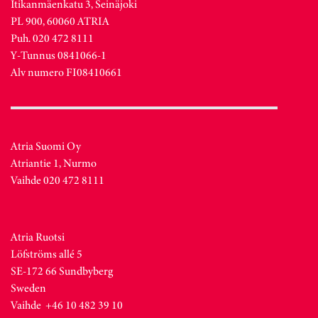
Itikanmäenkatu 3, Seinäjoki
PL 900, 60060 ATRIA
Puh. 020 472 8111
Y-Tunnus 0841066-1
Alv numero FI08410661
Atria Suomi Oy
Atriantie 1, Nurmo
Vaihde 020 472 8111
Atria Ruotsi
Löfströms allé 5
SE-172 66 Sundbyberg
Sweden
Vaihde +46 10 482 39 10