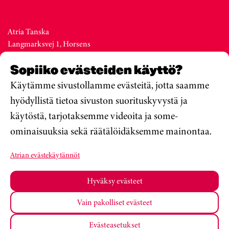
Atria Tanska
Langmarksvej 1, Horsens
DK-8700
Sopiiko evästeiden käyttö?
Denmark
Vaihde +45 76 28 25 00
Käytämme sivustollamme evästeitä, jotta saamme
hyödyllistä tietoa sivuston suorituskyvystä ja
käytöstä, tarjotaksemme videoita ja some-
Atria Viro
ominaisuuksia sekä räätälöidäksemme mainontaa.
Metsa str. 19, Valga
EE-68206
Atrian evästekäytännöt
Estonia
Vaihde +372 76 79 900
Hyväksy evästeet
Vain pakolliset evästeet
Atria Oyj
Koulumateriaalit
Tietosuojakäytäntö
Evästeasetukset