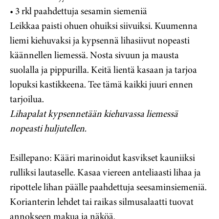
• 3 rkl paahdettuja sesamin siemeniä
Leikkaa paisti ohuen ohuiksi siivuiksi. Kuumenna
liemi kiehuvaksi ja kypsennä lihasiivut nopeasti
käännellen liemessä. Nosta sivuun ja mausta
suolalla ja pippurilla. Keitä lientä kasaan ja tarjoa
lopuksi kastikkeena. Tee tämä kaikki juuri ennen
tarjoilua.
Lihapalat kypsennetään kiehuvassa liemessä
nopeasti huljutellen.
Esillepano: Kääri marinoidut kasvikset kauniiksi
rulliksi lautaselle. Kasaa viereen anteliaasti lihaa ja
ripottele lihan päälle paahdettuja seesaminsiemeniä.
Korianterin lehdet tai raikas silmusalaatti tuovat
annokseen makua ja näköä.