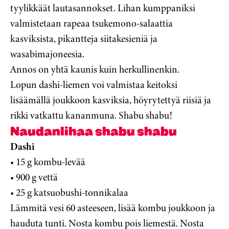
tyylikkäät lautasannokset. Lihan kumppaniksi
valmistetaan rapeaa tsukemono-salaattia
kasviksista, pikantteja siitakesieniä ja
wasabimajoneesia.
Annos on yhtä kaunis kuin herkullinenkin.
Lopun dashi-liemen voi valmistaa keitoksi
lisäämällä joukkoon kasviksia, höyrytettyä riisiä ja
rikki vatkattu kananmuna. Shabu shabu!
Naudanlihaa shabu shabu
Dashi
• 15 g kombu-levää
• 900 g vettä
• 25 g katsuobushi-tonnikalaa
Lämmitä vesi 60 asteeseen, lisää kombu joukkoon ja
hauduta tunti. Nosta kombu pois liemestä. Nosta