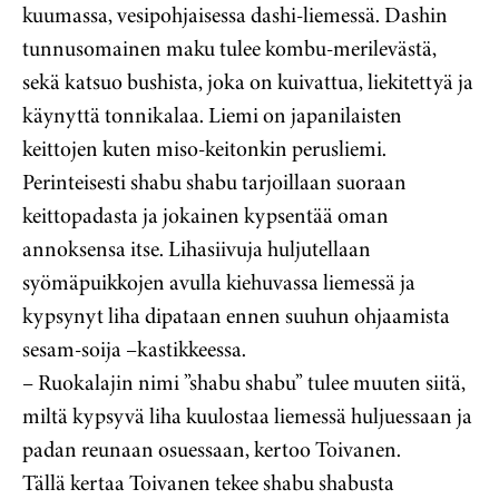
kuumassa, vesipohjaisessa dashi-liemessä. Dashin
tunnusomainen maku tulee kombu-merilevästä,
sekä katsuo bushista, joka on kuivattua, liekitettyä ja
käynyttä tonnikalaa. Liemi on japanilaisten
keittojen kuten miso-keitonkin perusliemi.
Perinteisesti shabu shabu tarjoillaan suoraan
keittopadasta ja jokainen kypsentää oman
annoksensa itse. Lihasiivuja huljutellaan
syömäpuikkojen avulla kiehuvassa liemessä ja
kypsynyt liha dipataan ennen suuhun ohjaamista
sesam-soija –kastikkeessa.
– Ruokalajin nimi ”shabu shabu” tulee muuten siitä,
miltä kypsyvä liha kuulostaa liemessä huljuessaan ja
padan reunaan osuessaan, kertoo Toivanen.
Tällä kertaa Toivanen tekee shabu shabusta