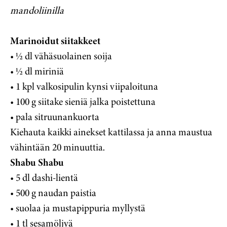
mandoliinilla
Marinoidut siitakkeet
• ½ dl vähäsuolainen soija
• ½ dl miriniä
• 1 kpl valkosipulin kynsi viipaloituna
• 100 g siitake sieniä jalka poistettuna
• pala sitruunankuorta
Kiehauta kaikki ainekset kattilassa ja anna maustua
vähintään 20 minuuttia.
Shabu Shabu
• 5 dl dashi-lientä
• 500 g naudan paistia
• suolaa ja mustapippuria myllystä
• 1 tl sesamöljyä