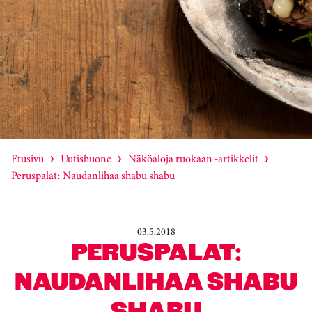
Etusivu
Uutishuone
Näköaloja ruokaan -artikkelit
Peruspalat: Naudanlihaa shabu shabu
03.5.2018
PERUSPALAT:
NAUDANLIHAA SHABU
SHABU