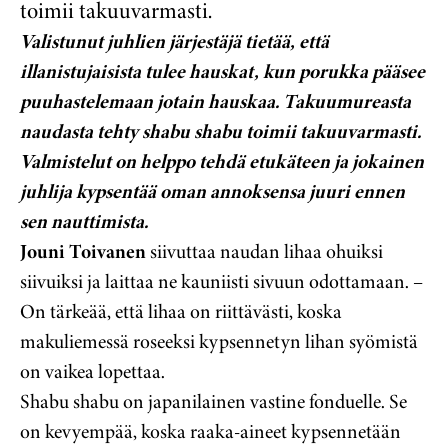
toimii takuuvarmasti.
Valistunut juhlien järjestäjä tietää, että
illanistujaisista tulee hauskat, kun porukka pääsee
puuhastelemaan jotain hauskaa. Takuumureasta
naudasta tehty shabu shabu toimii takuuvarmasti.
Valmistelut on helppo tehdä etukäteen ja jokainen
juhlija kypsentää oman annoksensa juuri ennen
sen nauttimista.
Jouni Toivanen
siivuttaa naudan lihaa ohuiksi
siivuiksi ja laittaa ne kauniisti sivuun odottamaan. –
On tärkeää, että lihaa on riittävästi, koska
makuliemessä roseeksi kypsennetyn lihan syömistä
on vaikea lopettaa.
Shabu shabu on japanilainen vastine fonduelle. Se
on kevyempää, koska raaka-aineet kypsennetään