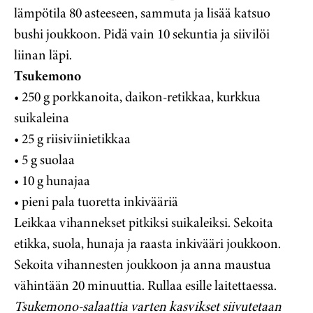
lämpötila 80 asteeseen, sammuta ja lisää katsuo
bushi joukkoon. Pidä vain 10 sekuntia ja siivilöi
liinan läpi.
Tsukemono
• 250 g porkkanoita, daikon-retikkaa, kurkkua
suikaleina
• 25 g riisiviinietikkaa
• 5 g suolaa
• 10 g hunajaa
• pieni pala tuoretta inkivääriä
Leikkaa vihannekset pitkiksi suikaleiksi. Sekoita
etikka, suola, hunaja ja raasta inkivääri joukkoon.
Sekoita vihannesten joukkoon ja anna maustua
vähintään 20 minuuttia. Rullaa esille laitettaessa.
Tsukemono-salaattia varten kasvikset siivutetaan