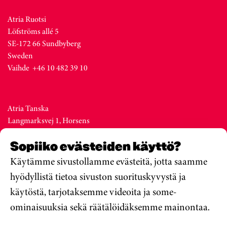
Atria Ruotsi
Löfströms allé 5
SE-172 66 Sundbyberg
Sweden
Vaihde +46 10 482 39 10
Atria Tanska
Langmarksvej 1, Horsens
DK-8700
Sopiiko evästeiden käyttö?
Denmark
Vaihde +45 76 28 25 00
Käytämme sivustollamme evästeitä, jotta saamme
hyödyllistä tietoa sivuston suorituskyvystä ja
käytöstä, tarjotaksemme videoita ja some-
Atria Viro
ominaisuuksia sekä räätälöidäksemme mainontaa.
Metsa str. 19, Valga
EE-68206