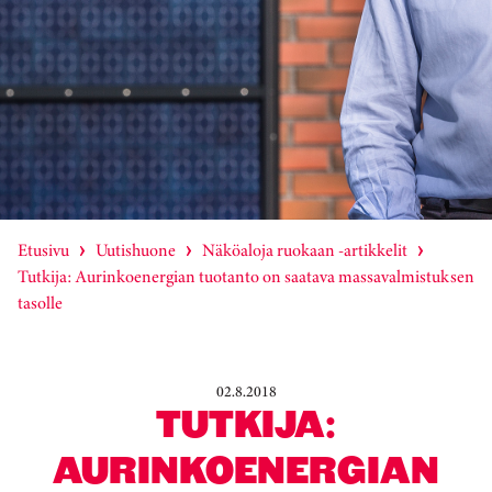
Etusivu
Uutishuone
Näköaloja ruokaan -artikkelit
Tutkija: Aurinkoenergian tuotanto on saatava massavalmistuksen
tasolle
02.8.2018
TUTKIJA:
AURINKOENERGIAN