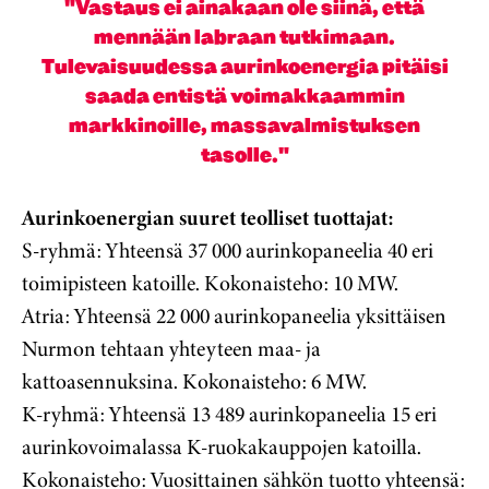
"Vastaus ei ainakaan ole siinä, että
mennään labraan tutkimaan.
Tulevaisuudessa aurinkoenergia pitäisi
saada entistä voimakkaammin
markkinoille, massavalmistuksen
tasolle."
Aurinkoenergian suuret teolliset tuottajat:
S-ryhmä: Yhteensä 37 000 aurinkopaneelia 40 eri
toimipisteen katoille. Kokonaisteho: 10 MW.
Atria: Yhteensä 22 000 aurinkopaneelia yksittäisen
Nurmon tehtaan yhteyteen maa- ja
kattoasennuksina. Kokonaisteho: 6 MW.
K-ryhmä: Yhteensä 13 489 aurinkopaneelia 15 eri
aurinkovoimalassa K-ruokakauppojen katoilla.
Kokonaisteho: Vuosittainen sähkön tuotto yhteensä: