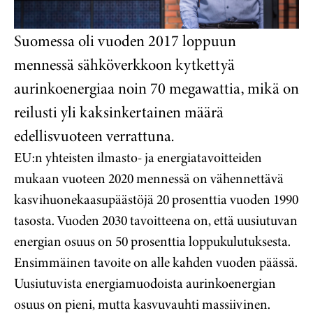
Suomessa oli vuoden 2017 loppuun
mennessä sähköverkkoon kytkettyä
aurinkoenergiaa noin 70 megawattia, mikä on
reilusti yli kaksinkertainen määrä
edellisvuoteen verrattuna.
EU:n yhteisten ilmasto- ja energiatavoitteiden
mukaan vuoteen 2020 mennessä on vähennettävä
kasvihuonekaasupäästöjä 20 prosenttia vuoden 1990
tasosta. Vuoden 2030 tavoitteena on, että uusiutuvan
energian osuus on 50 prosenttia loppukulutuksesta.
Ensimmäinen tavoite on alle kahden vuoden päässä.
Uusiutuvista energiamuodoista aurinkoenergian
osuus on pieni, mutta kasvuvauhti massiivinen.