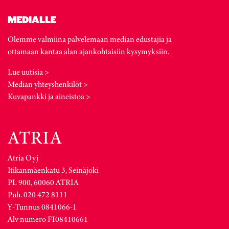
MEDIALLE
Olemme valmiina palvelemaan median edustajia ja
ottamaan kantaa alan ajankohtaisiin kysymyksiin.
Lue uutisia >
Median yhteyshenkilöt >
Kuvapankki ja aineistoa >
Atria Oyj
Itikanmäenkatu 3, Seinäjoki
PL 900, 60060 ATRIA
Puh. 020 472 8111
Y-Tunnus 0841066-1
Alv numero FI08410661