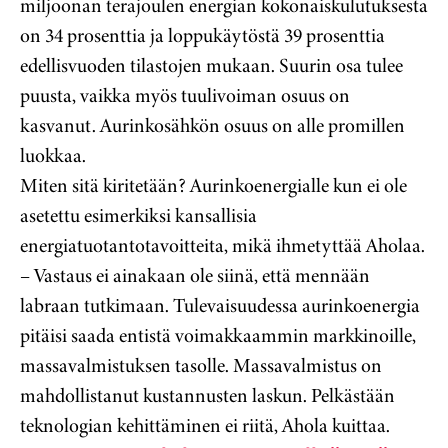
miljoonan terajoulen energian kokonaiskulutuksesta
on 34 prosenttia ja loppukäytöstä 39 prosenttia
edellisvuoden tilastojen mukaan. Suurin osa tulee
puusta, vaikka myös tuulivoiman osuus on
kasvanut. Aurinkosähkön osuus on alle promillen
luokkaa.
Miten sitä kiritetään? Aurinkoenergialle kun ei ole
asetettu esimerkiksi kansallisia
energiatuotantotavoitteita, mikä ihmetyttää Aholaa.
– Vastaus ei ainakaan ole siinä, että mennään
labraan tutkimaan. Tulevaisuudessa aurinkoenergia
pitäisi saada entistä voimakkaammin markkinoille,
massavalmistuksen tasolle. Massavalmistus on
mahdollistanut kustannusten laskun. Pelkästään
teknologian kehittäminen ei riitä, Ahola kuittaa.