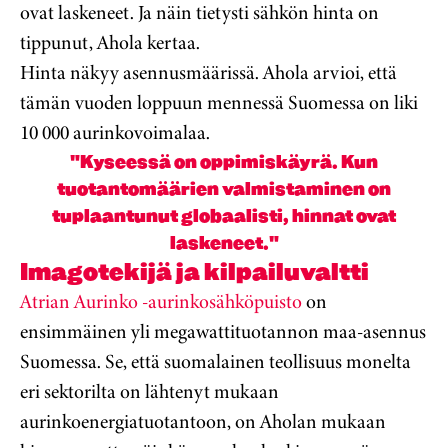
ovat laskeneet. Ja näin tietysti sähkön hinta on
tippunut, Ahola kertaa.
Hinta näkyy asennusmäärissä. Ahola arvioi, että
tämän vuoden loppuun mennessä Suomessa on liki
10 000 aurinkovoimalaa.
"Kyseessä on oppimiskäyrä. Kun
tuotantomäärien valmistaminen on
tuplaantunut globaalisti, hinnat ovat
laskeneet."
Imagotekijä ja kilpailuvaltti
Atrian Aurinko -aurinkosähköpuisto
on
ensimmäinen yli megawattituotannon maa-asennus
Suomessa. Se, että suomalainen teollisuus monelta
eri sektorilta on lähtenyt mukaan
aurinkoenergiatuotantoon, on Aholan mukaan