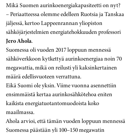
Mikä Suomen aurinkoenergiakapasiteetti on nyt?
– Periaatteessa olemme edelleen Ruotsia ja Tanskaa
jäljessä, kertoo Lappeenrannan yliopiston
sähköjärjestelmien energiatehokkuuden professori
Jero Ahola
.
Suomessa oli vuoden 2017 loppuun mennessä
sähköverkkoon kytkettyä aurinkoenergiaa noin 70
megawattia, mikä on reilusti yli kaksinkertainen
määrä edellisvuoteen verrattuna.
Eikä Suomi ole yksin. Viime vuonna asennettiin
ensimmäistä kertaa aurinkosähkötehoa eniten
kaikista energiatuotantomuodoista koko
maailmassa.
Ahola arvioi, että tämän vuoden loppuun mennessä
Suomessa päästään yli 100–150 megawatin