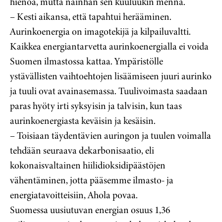
hienoa, mutta näinhän sen kuuluukin mennä.
– Kesti aikansa, että tapahtui herääminen.
Aurinkoenergia on imagotekijä ja kilpailuvaltti.
Kaikkea energiantarvetta aurinkoenergialla ei voida
Suomen ilmastossa kattaa. Ympäristölle
ystävällisten vaihtoehtojen lisäämiseen juuri aurinko
ja tuuli ovat avainasemassa. Tuulivoimasta saadaan
paras hyöty irti syksyisin ja talvisin, kun taas
aurinkoenergiasta keväisin ja kesäisin.
– Toisiaan täydentävien auringon ja tuulen voimalla
tehdään seuraava dekarbonisaatio, eli
kokonaisvaltainen hiilidioksidipäästöjen
vähentäminen, jotta pääsemme ilmasto- ja
energiatavoitteisiin, Ahola povaa.
Suomessa uusiutuvan energian osuus 1,36