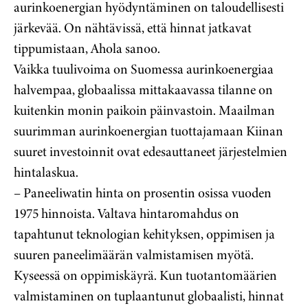
aurinkoenergian hyödyntäminen on taloudellisesti
järkevää. On nähtävissä, että hinnat jatkavat
tippumistaan, Ahola sanoo.
Vaikka tuulivoima on Suomessa aurinkoenergiaa
halvempaa, globaalissa mittakaavassa tilanne on
kuitenkin monin paikoin päinvastoin. Maailman
suurimman aurinkoenergian tuottajamaan Kiinan
suuret investoinnit ovat edesauttaneet järjestelmien
hintalaskua.
– Paneeliwatin hinta on prosentin osissa vuoden
1975 hinnoista. Valtava hintaromahdus on
tapahtunut teknologian kehityksen, oppimisen ja
suuren paneelimäärän valmistamisen myötä.
Kyseessä on oppimiskäyrä. Kun tuotantomäärien
valmistaminen on tuplaantunut globaalisti, hinnat