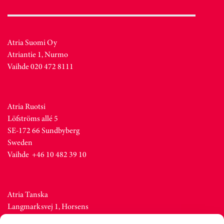
Atria Suomi Oy
Atriantie 1, Nurmo
Vaihde 020 472 8111
Atria Ruotsi
Löfströms allé 5
SE-172 66 Sundbyberg
Sweden
Vaihde +46 10 482 39 10
Atria Tanska
Langmarksvej 1, Horsens
DK-8700