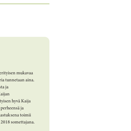
 erityisen mukavaa
tria tunnetaan aina.
ta ja
Kaijan
tyisen hyvä Kaija
 perheensä ja
lastuksena toimii
n 2018 somettajana.