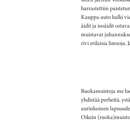
harrastettiin paistetu
Kauppa-auto kulki viel
äidit ja isoäidit osta
muistavat juhannukse
rivi erilaisia limsoja.
Ruokamuistoja me luom
yhdistää perheitä, ys
aurinkoinen lapsuude
Oikein (ruoka)muistor