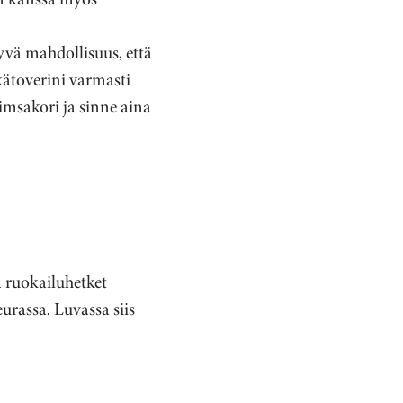
hyvä mahdollisuus, että
ikätoverini varmasti
msakori ja sinne aina
a ruokailuhetket
urassa. Luvassa siis