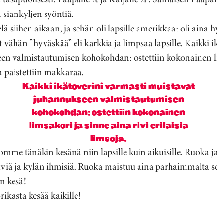
n siankyljen syöntiä.
ä siihen aikaan, ja sehän oli lapsille amerikkaa: oli aina 
vat vähän ”hyväskää” eli karkkia ja limpsaa lapsille. Kaikki 
en valmistautumisen kohokohdan: ostettiin kokonainen li
 Ja paistettiin makkaraa.
Kaikki ikätoverini varmasti muistavat
juhannukseen valmistautumisen
kohokohdan: ostettiin kokonainen
limsakori ja sinne aina rivi erilaisia
limsoja.
me tänäkin kesänä niin lapsille kuin aikuisille. Ruoka j
täviä ja kylän ihmisiä. Ruoka maistuu aina parhaimmalta se
n kesä!
ikasta kesää kaikille!