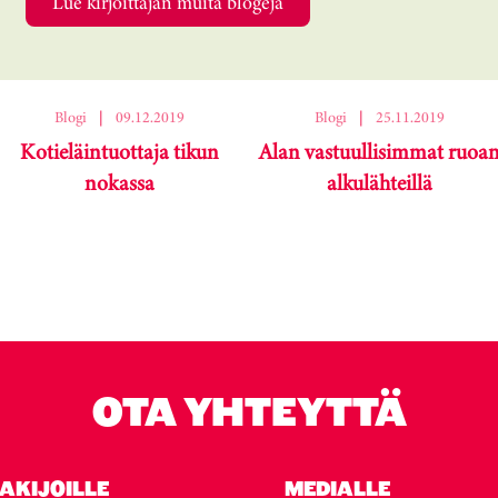
Lue kirjoittajan muita blogeja
Blogi
|
09.12.2019
Blogi
|
25.11.2019
Kotieläintuottaja tikun
Alan vastuullisimmat ruoa
nokassa
alkulähteillä
OTA YHTEYTTÄ
AKIJOILLE
MEDIALLE