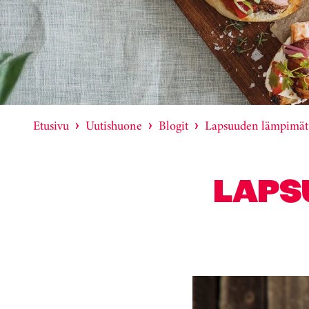
Etusivu
Uutishuone
Blogit
Lapsuuden lämpimät 
LAPS