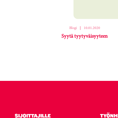
Ohita korttikaruselli
Blogi
|
10.01.2020
Syytä tyytyväisyyteen
Karuselli ohitettu.
SIJOITTAJILLE
TYÖNH