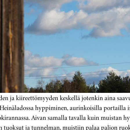
uden ja kiireettömyyden keskellä jotenkin aina saa
Heinäladossa hyppiminen, aurinkoisilla portailla 
okirannassa. Aivan samalla tavalla kuin muistan hy
 tuoksut ja tunnelman, muistiin palaa paljon ruoki