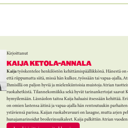
Kirjoittanut
KAIJA KETOLA-ANNALA
Kaija
työskentelee henkilöstön kehittämispäällikkönä. Hänestä on
että riippumatta siitä, missä hän kulkee, työssään tai vapaa-ajalla, A
Ihmisillä on paljon hyviä ja mielenkiintoisia muistoja Atrian tuotteis
ruokahetkistä. Tilannekomiikka sekä hyvät tarinankertojat saavat 
hymyilemään. Läsnäolon taitoa Kaija haluaisi itsessään kehittää. Eri
on omien lastensa äitinä ja vapaa-ajalla hän rentoutuukin parhaiten
ystäviensä parissa. Kaijan ruokabravuuri on lasagne, mutta arjen pe
hunajamarinoidut broilerinsuikaleet. Kaija palkittiin Atrian vuode