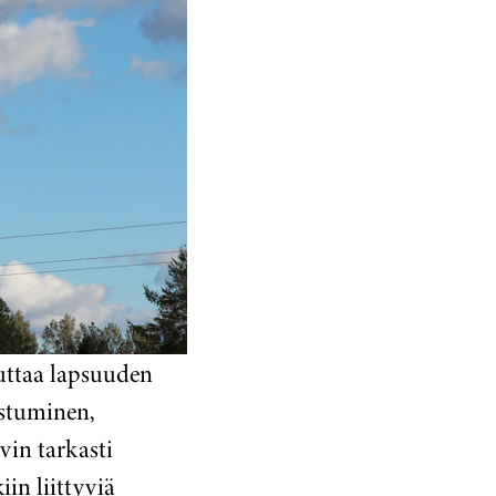
vuttaa lapsuuden
istuminen,
vin tarkasti
in liittyviä