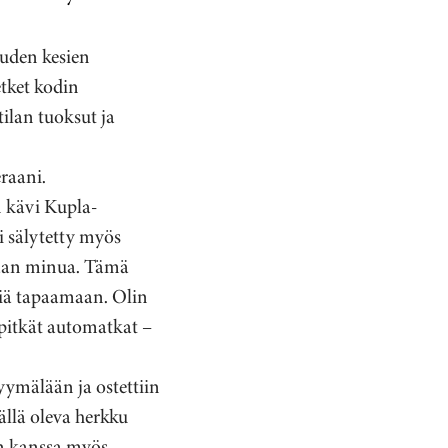
uuden kesien
tket kodin
ilan tuoksut ja
raani.
n kävi Kupla-
li sälytetty myös
imaan minua. Tämä
ljiä tapaamaan. Olin
pitkät automatkat –
ymälään ja ostettiin
ällä oleva herkku
pan kanssa myös