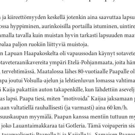
n ja kiireettömyyden keskellä jotenkin aina saavuttaa laps
sa hyppiminen, aurinkoisilla portailla istuminen, uintire
amalla tavalla kuin muistan hyvin tarkasti lapsuuden maat
alaa paljon ruokiin liittyviä muistoja.
n Lapuan Haapakoskelta oli vapaussodan käynyt sotavete
sotaveteraanikavereita ympäri Etelä-Pohjanmaata, joita hä
la tervehtimässä. Maatalossa lähes 80-vuotiaalle Paapalle o
apa joutui Volsulla-ajelun ja lehtienluvun lomassa vaht
ttä Kaija pakattiin auton takapenkille, kun lähdettiin aseve
 lapsi. Paapa tiesi, miten ”motivoida” Kaijaa jaksamaan 
an valtatiellä rauhallisesti (ja varmasti) aina 60 km/h.
Osuuskaupan myymälä. Paapan kanssa mentiin tuttuun my
 joko Lauantaimakkaraa tai Gotleria. Tämä voipaperin sis
sa tasapuolisesti: Paapalle ¾ ja Kaijalle ¼ . Samaisen Paa