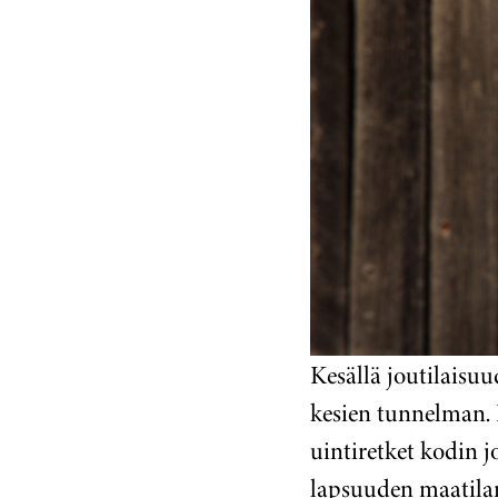
Kesällä joutilaisu
kesien tunnelman. 
uintiretket kodin j
lapsuuden maatilan