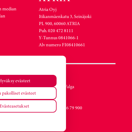
n median
Atria Oyj
lan
Itikanmäenkatu 3, Seinäjoki
PL 900, 60060 ATRIA
Puh. 020 472 8111
Y-Tunnus 0841066-1
Alv numero FI08410661
Atria Viro
Hyväksy evästeet
Metsa str. 19, Valga
 pakolliset evästeet
EE-68206
Estonia
Evästeasetukset
Vaihde +372 76 79 900