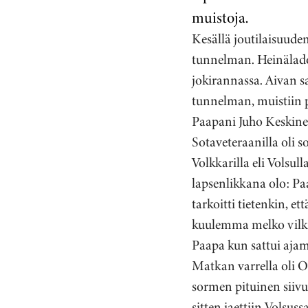
muistoja.
Kesällä joutilaisuude
tunnelman. Heinälados
jokirannassa. Aivan s
tunnelman, muistiin p
Paapani Juho Keskine
Sotaveteraanilla oli 
Volkkarilla eli Volsul
lapsenlikkana olo: Pa
tarkoitti tietenkin, e
kuulemma melko vilkas
Paapa kun sattui ajama
Matkan varrella oli 
sormen pituinen siivu
sitten jaettiin Volsus