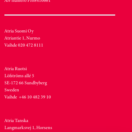
Alv numero FI08410661
Atria Suomi Oy
Atriantie 1, Nurmo
Vaihde 020 472 8111
Atria Ruotsi
Löfströms allé 5
SE-172 66 Sundbyberg
Sweden
Vaihde +46 10 482 39 10
Atria Tanska
Langmarksvej 1, Horsens