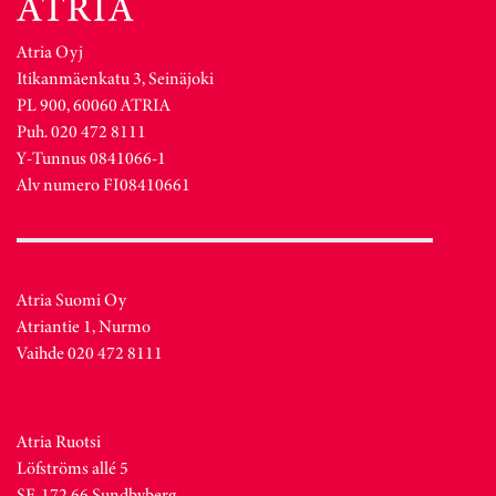
Atria Oyj
Itikanmäenkatu 3, Seinäjoki
PL 900, 60060 ATRIA
Puh. 020 472 8111
Y-Tunnus 0841066-1
Alv numero FI08410661
Atria Suomi Oy
Atriantie 1, Nurmo
Vaihde 020 472 8111
Atria Ruotsi
Löfströms allé 5
SE-172 66 Sundbyberg