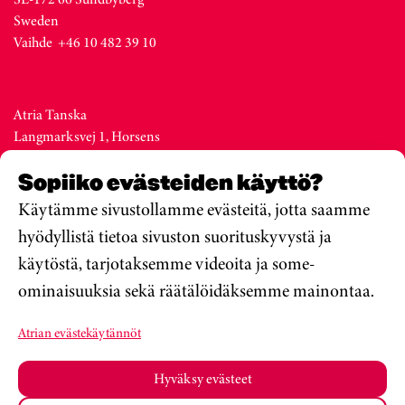
Sweden
Vaihde +46 10 482 39 10
Atria Tanska
Langmarksvej 1, Horsens
DK-8700
Sopiiko evästeiden käyttö?
Denmark
Vaihde +45 76 28 25 00
Käytämme sivustollamme evästeitä, jotta saamme
hyödyllistä tietoa sivuston suorituskyvystä ja
käytöstä, tarjotaksemme videoita ja some-
Atria Viro
ominaisuuksia sekä räätälöidäksemme mainontaa.
Metsa str. 19, Valga
EE-68206
Atrian evästekäytännöt
Estonia
Vaihde +372 76 79 900
Hyväksy evästeet