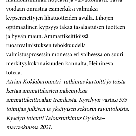
voidaan onnistua esimerkiksi valmiiksi
kypsennettyjen lihatuotteiden avulla. Lihojen
optimaalinen kypsyys takaa tasalaatuisen tuotteen
ja hyvän maun. Ammattikeittiöissä
ruoanvalmistuksen tehokkuudella
valmistusprosessin monessa eri vaiheessa on suuri
merkitys kokonaisuuden kannalta, Heinineva
toteaa.
Atrian Kokkibarometri -tutkimus kartoitti jo toista
kertaa ammattilaisten näkemyksiä
ammattikeittiöalan trendeistä. Kyselyyn vastasi 535
toimijaa julkisen ja yksityisen sektorin ravintoloista.
Kyselyn toteutti Taloustutkimus Oy loka–
marraskuussa 2021.