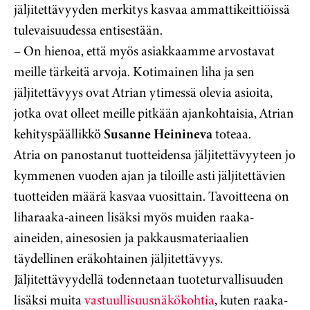
jäljitettävyyden merkitys kasvaa ammattikeittiöissä
tulevaisuudessa entisestään.
– On hienoa, että myös asiakkaamme arvostavat
meille tärkeitä arvoja. Kotimainen liha ja sen
jäljitettävyys ovat Atrian ytimessä olevia asioita,
jotka ovat olleet meille pitkään ajankohtaisia, Atrian
kehityspäällikkö
Susanne Heinineva
toteaa.
Atria on panostanut tuotteidensa jäljitettävyyteen jo
kymmenen vuoden ajan ja tiloille asti jäljitettävien
tuotteiden määrä kasvaa vuosittain. Tavoitteena on
liharaaka-aineen lisäksi myös muiden raaka-
aineiden, ainesosien ja pakkausmateriaalien
täydellinen eräkohtainen jäljitettävyys.
Jäljitettävyydellä todennetaan tuoteturvallisuuden
lisäksi muita
vastuullisuusnäkökohtia
, kuten raaka-