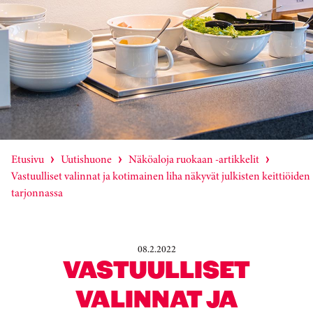
Etusivu
Uutishuone
Näköaloja ruokaan -artikkelit
Vastuulliset valinnat ja kotimainen liha näkyvät julkisten keittiöiden
tarjonnassa
08.2.2022
VASTUULLISET
VALINNAT JA