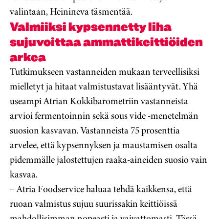
valintaan, Heinineva täsmentää.
Valmiiksi kypsennetty liha
sujuvoittaa ammattikeittiöiden
arkea
Tutkimukseen vastanneiden mukaan terveellisiksi
mielletyt ja hitaat valmistustavat lisääntyvät. Yhä
useampi Atrian Kokkibarometriin vastanneista
arvioi fermentoinnin sekä sous vide -menetelmän
suosion kasvavan. Vastanneista 75 prosenttia
arvelee, että kypsennyksen ja maustamisen osalta
pidemmälle jalostettujen raaka-aineiden suosio vain
kasvaa.
– Atria Foodservice haluaa tehdä kaikkensa, että
ruoan valmistus sujuu suurissakin keittiöissä
mahdollisimman nopeasti ja vaivattomasti. Tässä