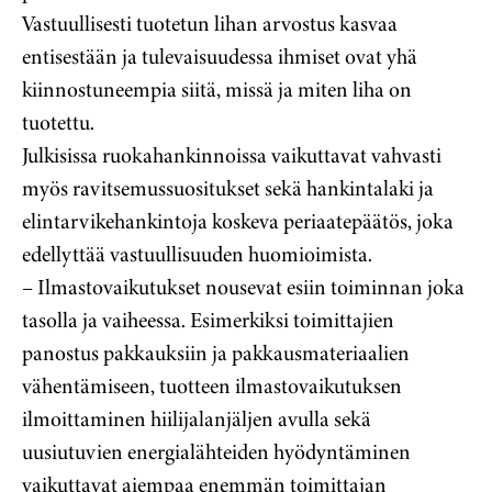
Vastuullisesti tuotetun lihan arvostus kasvaa
entisestään ja tulevaisuudessa ihmiset ovat yhä
kiinnostuneempia siitä, missä ja miten liha on
tuotettu.
Julkisissa ruokahankinnoissa vaikuttavat vahvasti
myös ravitsemussuositukset sekä hankintalaki ja
elintarvikehankintoja koskeva periaatepäätös, joka
edellyttää vastuullisuuden huomioimista.
– Ilmastovaikutukset nousevat esiin toiminnan joka
tasolla ja vaiheessa. Esimerkiksi toimittajien
panostus pakkauksiin ja pakkausmateriaalien
vähentämiseen, tuotteen ilmastovaikutuksen
ilmoittaminen hiilijalanjäljen avulla sekä
uusiutuvien energialähteiden hyödyntäminen
vaikuttavat aiempaa enemmän toimittajan