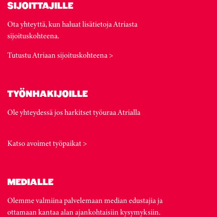
SIJOITTAJILLE
Ota yhteyttä, kun haluat lisätietoja Atriasta
sijoituskohteena.
Tutustu Atriaan sijoituskohteena >
TYÖNHAKIJOILLE
Ole yhteydessä jos harkitset työuraa Atrialla
Katso avoimet työpaikat >
MEDIALLE
Olemme valmiina palvelemaan median edustajia ja
ottamaan kantaa alan ajankohtaisiin kysymyksiin.