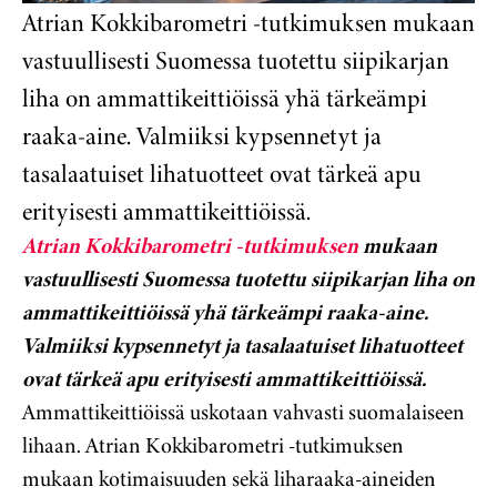
Atrian Kokkibarometri -tutkimuksen mukaan
vastuullisesti Suomessa tuotettu siipikarjan
liha on ammattikeittiöissä yhä tärkeämpi
raaka-aine. Valmiiksi kypsennetyt ja
tasalaatuiset lihatuotteet ovat tärkeä apu
erityisesti ammattikeittiöissä.
Atrian Kokkibarometri -tutkimuksen
mukaan
vastuullisesti Suomessa tuotettu siipikarjan liha on
ammattikeittiöissä yhä tärkeämpi raaka-aine.
Valmiiksi kypsennetyt ja tasalaatuiset lihatuotteet
ovat tärkeä apu erityisesti ammattikeittiöissä.
Ammattikeittiöissä uskotaan vahvasti suomalaiseen
lihaan. Atrian Kokkibarometri -tutkimuksen
mukaan kotimaisuuden sekä liharaaka-aineiden