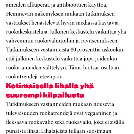
aineiden alkuperää ja antibioottien käyttöä.
Heininevan näkemyksen mukaan tutkimuksen
vastaukset heijastelevat hyvin mediassa käytäviä
ruokakeskusteluja. Julkinen keskustelu vaikuttaa yhä
vahvemmin ruokavalintoihin ja ravitsemukseen.
Tutkimukseen vastanneista 80 prosenttia uskookin,
että julkinen keskustelu vaikuttaa jopa joidenkin
ruoka-aineiden välttelyyn. Tämä luotsaa osaltaan
ruokatrendejä eteenpäin.
Kotimaisella lihalla yhä
suurempi kilpailuetu
Tutkimukseen vastanneiden mukaan nousevia
tulevaisuuden ruokatrendejä ovat vegaaninen ja
fleksaava ruokavalio sekä ruokavalio, joka ei sisällä
punaista lihaa. Lihalajeista tullaan suosimaan