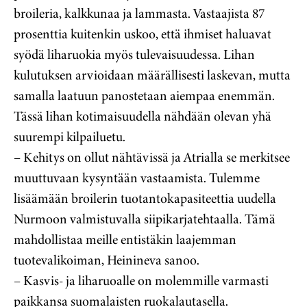
broileria, kalkkunaa ja lammasta. Vastaajista 87
prosenttia kuitenkin uskoo, että ihmiset haluavat
syödä liharuokia myös tulevaisuudessa. Lihan
kulutuksen arvioidaan määrällisesti laskevan, mutta
samalla laatuun panostetaan aiempaa enemmän.
Tässä lihan kotimaisuudella nähdään olevan yhä
suurempi kilpailuetu.
– Kehitys on ollut nähtävissä ja Atrialla se merkitsee
muuttuvaan kysyntään vastaamista. Tulemme
lisäämään broilerin tuotantokapasiteettia uudella
Nurmoon valmistuvalla siipikarjatehtaalla. Tämä
mahdollistaa meille entistäkin laajemman
tuotevalikoiman, Heinineva sanoo.
– Kasvis- ja liharuoalle on molemmille varmasti
paikkansa suomalaisten ruokalautasella.