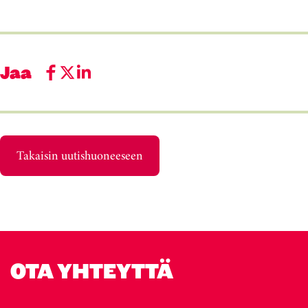
Jaa
Takaisin uutishuoneeseen
OTA YHTEYTTÄ