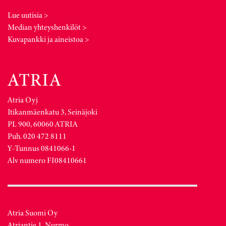
Lue uutisia >
Median yhteyshenkilöt >
Kuvapankki ja aineistoa >
Atria Oyj
Itikanmäenkatu 3, Seinäjoki
PL 900, 60060 ATRIA
Puh. 020 472 8111
Y-Tunnus 0841066-1
Alv numero FI08410661
Atria Suomi Oy
Atriantie 1, Nurmo