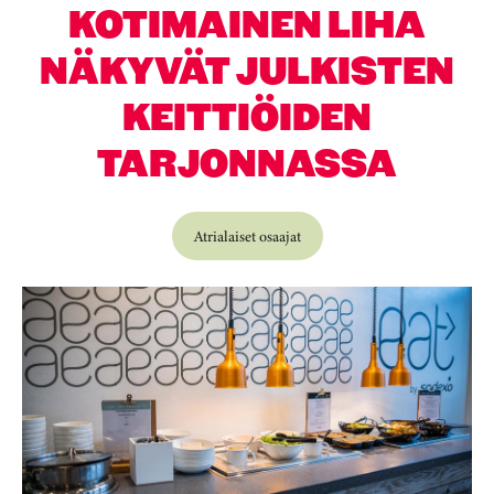
KOTIMAINEN LIHA
NÄKYVÄT JULKISTEN
KEITTIÖIDEN
TARJONNASSA
Atrialaiset osaajat