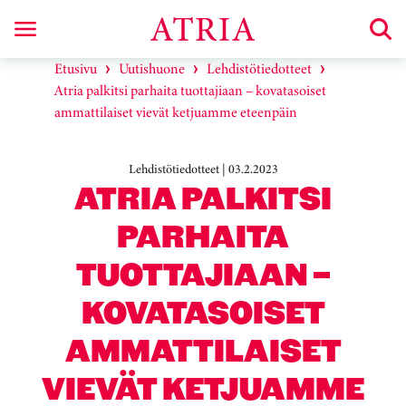
Etusivu
Uutishuone
Lehdistötiedotteet
Atria palkitsi parhaita tuottajiaan – kovatasoiset
ammattilaiset vievät ketjuamme eteenpäin
Lehdistötiedotteet | 03.2.2023
ATRIA PALKITSI
PARHAITA
TUOTTAJIAAN –
KOVATASOISET
AMMATTILAISET
VIEVÄT KETJUAMME