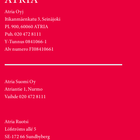
Atria Oyj
Itikanmäenkatu 3, Seinäjoki
PL 900, 60060 ATRIA
Puh. 020 472 8111
Y-Tunnus 0841066-1
Alv numero FI08410661
Atria Suomi Oy
Atriantie 1, Nurmo
Vaihde 020 472 8111
Atria Ruotsi
Löfströms allé 5
SE-172 66 Sundbyberg