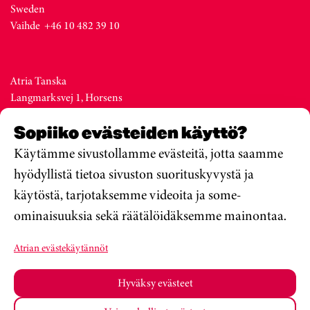
Sweden
Vaihde +46 10 482 39 10
Atria Tanska
Langmarksvej 1, Horsens
DK-8700
Sopiiko evästeiden käyttö?
Denmark
Vaihde +45 76 28 25 00
Käytämme sivustollamme evästeitä, jotta saamme
hyödyllistä tietoa sivuston suorituskyvystä ja
käytöstä, tarjotaksemme videoita ja some-
Atria Viro
ominaisuuksia sekä räätälöidäksemme mainontaa.
Metsa str. 19, Valga
EE-68206
Atrian evästekäytännöt
Estonia
Vaihde +372 76 79 900
Hyväksy evästeet