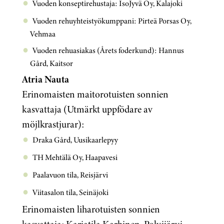
Vuoden konseptirehustaja: IsoJyvä Oy, Kalajoki
Vuoden rehuyhteistyökumppani: Pirteä Porsas Oy,
Vehmaa
Vuoden rehuasiakas (Årets foderkund): Hannus
Gård, Kaitsor
Atria Nauta
Erinomaisten maitorotuisten sonnien
kasvattaja (Utmärkt uppfödare av
möjlkrastjurar):
Draka Gård, Uusikaarlepyy
TH Mehtälä Oy, Haapavesi
Paalavuon tila, Reisjärvi
Viitasalon tila, Seinäjoki
Erinomaisten liharotuisten sonnien