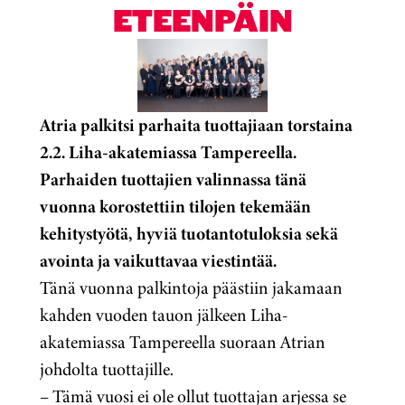
ETEENPÄIN
Atria palkitsi parhaita tuottajiaan torstaina
2.2. Liha-akatemiassa Tampereella.
Parhaiden tuottajien valinnassa tänä
vuonna korostettiin tilojen tekemään
kehitystyötä, hyviä tuotantotuloksia sekä
avointa ja vaikuttavaa viestintää.
Tänä vuonna palkintoja päästiin jakamaan
kahden vuoden tauon jälkeen Liha-
akatemiassa Tampereella suoraan Atrian
johdolta tuottajille.
– Tämä vuosi ei ole ollut tuottajan arjessa se