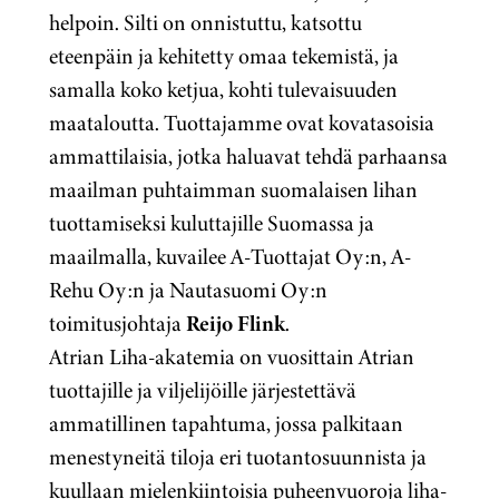
helpoin. Silti on onnistuttu, katsottu
eteenpäin ja kehitetty omaa tekemistä, ja
samalla koko ketjua, kohti tulevaisuuden
maataloutta. Tuottajamme ovat kovatasoisia
ammattilaisia, jotka haluavat tehdä parhaansa
maailman puhtaimman suomalaisen lihan
tuottamiseksi kuluttajille Suomassa ja
maailmalla, kuvailee A-Tuottajat Oy:n, A-
Rehu Oy:n ja Nautasuomi Oy:n
toimitusjohtaja
Reijo Flink
.
Atrian Liha-akatemia on vuosittain Atrian
tuottajille ja viljelijöille järjestettävä
ammatillinen tapahtuma, jossa palkitaan
menestyneitä tiloja eri tuotantosuunnista ja
kuullaan mielenkiintoisia puheenvuoroja liha-