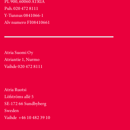
PL 900, 60060 ATRIA
Puh. 020 472 8111
Y-Tunnus 0841066-1
Alv numero FI08410661
Atria Suomi Oy
Atriantie 1, Nurmo
Vaihde 020 472 8111
Atria Ruotsi
Löfströms allé 5
SE-172 66 Sundbyberg
Sweden
Vaihde +46 10 482 39 10