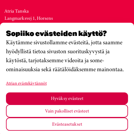
Atria Tanska
Langmarksvej 1, Horsens
DK-8700
Sopiiko evästeiden käyttö?
Denmark
Vaihde +45 76 28 25 00
Käytämme sivustollamme evästeitä, jotta saamme
hyödyllistä tietoa sivuston suorituskyvystä ja
käytöstä, tarjotaksemme videoita ja some-
Atria Viro
ominaisuuksia sekä räätälöidäksemme mainontaa.
Metsa str. 19, Valga
EE-68206
Atrian evästekäytännöt
Estonia
Vaihde +372 76 79 900
Hyväksy evästeet
Vain pakolliset evästeet
Atria Oyj
Koulumateriaalit
Tietosuojakäytäntö
Evästeasetukset
Muuta Evästeasetuksiasi