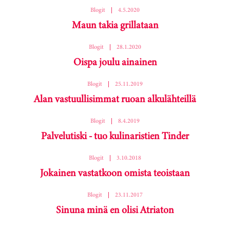
Blogit
|
4.5.2020
Maun takia grillataan
Blogit
|
28.1.2020
Oispa joulu ainainen
Blogit
|
25.11.2019
Alan vastuullisimmat ruoan alkulähteillä
Blogit
|
8.4.2019
Palvelutiski - tuo kulinaristien Tinder
Blogit
|
3.10.2018
Jokainen vastatkoon omista teoistaan
Blogit
|
23.11.2017
Sinuna minä en olisi Atriaton