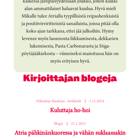
kaikessa jästipäisyydessään joukko, johon kaikki
alan ammattilaiset haluavat kuulua. Hyvä mieli
Mikalle tulee Atrialla tyypillisistä reipashenkisistä
ja positiivisviritteisistä sanailuista, joissa pitää olla
koko ajan tarkkana, ettei jää jalkoihin. Hymy
levenee myös luonnosta liikkumisesta, dekkarien
lukemisesta, Pasta Carbonarasta ja Stiga-
pöytäjääkiekosta – viimeiseksi mainitussa hän on
myös erityisen hyvä.
Kirjoittajan blogeja
Näköaloja Ruokaan -artikkelit
|
1.11.2024
Kuluttaja ho-hoi
Blogit
|
25.1.2021
Atria pähkinänkuoressa ja vähän suklaassakin