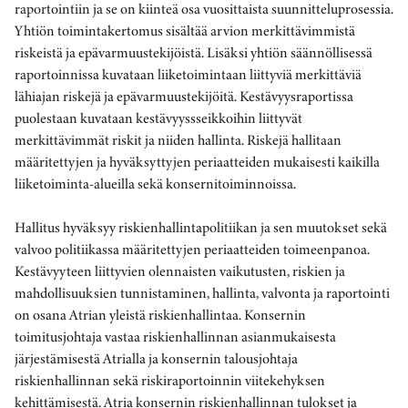
raportointiin ja se on kiinteä osa vuosittaista suunnitteluprosessia.
Yhtiön toimintakertomus sisältää arvion merkittävimmistä
riskeistä ja epävarmuustekijöistä. Lisäksi yhtiön säännöllisessä
raportoinnissa kuvataan liiketoimintaan liittyviä merkittäviä
lähiajan riskejä ja epävarmuustekijöitä. Kestävyysraportissa
puolestaan kuvataan kestävyyssseikkoihin liittyvät
merkittävimmät riskit ja niiden hallinta. Riskejä hallitaan
määritettyjen ja hyväksyttyjen periaatteiden mukaisesti kaikilla
liiketoiminta-alueilla sekä konsernitoiminnoissa.
Hallitus hyväksyy riskienhallintapolitiikan ja sen muutokset sekä
valvoo politiikassa määritettyjen periaatteiden toimeenpanoa.
Kestävyyteen liittyvien olennaisten vaikutusten, riskien ja
mahdollisuuksien tunnistaminen, hallinta, valvonta ja raportointi
on osana Atrian yleistä riskienhallintaa. Konsernin
toimitusjohtaja vastaa riskienhallinnan asianmukaisesta
järjestämisestä Atrialla ja konsernin talousjohtaja
riskienhallinnan sekä riskiraportoinnin viitekehyksen
kehittämisestä. Atria konsernin riskienhallinnan tulokset ja