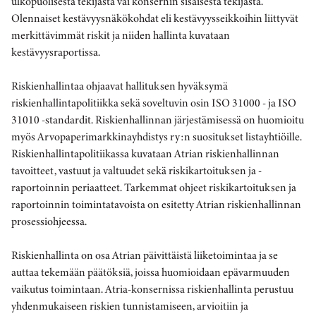
ulkopuolisesta tekijästä vai konsernin sisäisestä tekijästä.
Olennaiset kestävyysnäkökohdat eli kestävyysseikkoihin liittyvät
merkittävimmät riskit ja niiden hallinta kuvataan
kestävyysraportissa.
Riskienhallintaa ohjaavat hallituksen hyväksymä
riskienhallintapolitiikka sekä soveltuvin osin ISO 31000 - ja ISO
31010 -standardit. Riskienhallinnan järjestämisessä on huomioitu
myös Arvopaperimarkkinayhdistys ry:n suositukset listayhtiöille.
Riskienhallintapolitiikassa kuvataan Atrian riskienhallinnan
tavoitteet, vastuut ja valtuudet sekä riskikartoituksen ja -
raportoinnin periaatteet. Tarkemmat ohjeet riskikartoituksen ja
raportoinnin toimintatavoista on esitetty Atrian riskienhallinnan
prosessiohjeessa.
Riskienhallinta on osa Atrian päivittäistä liiketoimintaa ja se
auttaa tekemään päätöksiä, joissa huomioidaan epävarmuuden
vaikutus toimintaan. Atria-konsernissa riskienhallinta perustuu
yhdenmukaiseen riskien tunnistamiseen, arvioitiin ja