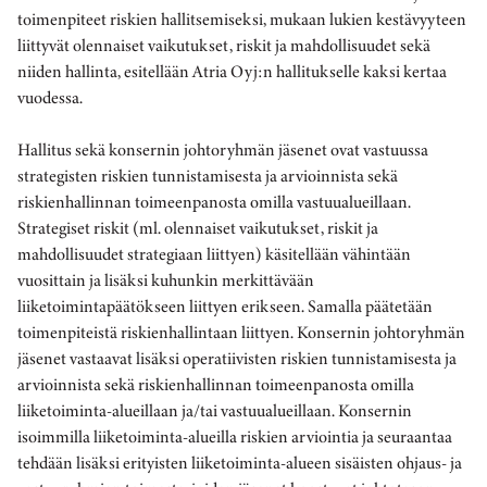
toimenpiteet riskien hallitsemiseksi, mukaan lukien kestävyyteen
liittyvät olennaiset vaikutukset, riskit ja mahdollisuudet sekä
niiden hallinta, esitellään Atria Oyj:n hallitukselle kaksi kertaa
vuodessa.
Hallitus sekä konsernin johtoryhmän jäsenet ovat vastuussa
strategisten riskien tunnistamisesta ja arvioinnista sekä
riskienhallinnan toimeenpanosta omilla vastuualueillaan.
Strategiset riskit (ml. olennaiset vaikutukset, riskit ja
mahdollisuudet strategiaan liittyen) käsitellään vähintään
vuosittain ja lisäksi kuhunkin merkittävään
liiketoimintapäätökseen liittyen erikseen. Samalla päätetään
toimenpiteistä riskienhallintaan liittyen. Konsernin johtoryhmän
jäsenet vastaavat lisäksi operatiivisten riskien tunnistamisesta ja
arvioinnista sekä riskienhallinnan toimeenpanosta omilla
liiketoiminta-alueillaan ja/tai vastuualueillaan. Konsernin
isoimmilla liiketoiminta-alueilla riskien arviointia ja seuraantaa
tehdään lisäksi erityisten liiketoiminta-alueen sisäisten ohjaus- ja