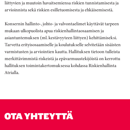
liittyvien ja muutoin havaitsemiensa riskien tunnistamisesta ja
arvioinnista sekä riskien esilletuomisesta ja ehkäisemisestä.
Konsernin hallinto-, johto- ja valvontaelimet käyttävät tarpeen
mukaan ulkopuolista apua riskienhallintaosaamisen ja
asiantuntemuksen (ml. kestävyyteen liittyen) kehittämiseksi.
Tarvetta erityisosaamiselle ja koulutukselle selvitetään sisäisten
varmistusten ja arviointien kautta. Hallituksen tietoon tulleista
merkittävimmistä riskeistä ja epävarmuustekijöistä on kerrottu
hallituksen toimintakertomuksessa kohdassa Riskienhallinta
Atrialla.
OTA YHTEYTTÄ