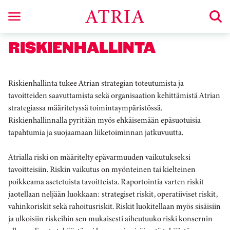
RISKIENHALLINTA
Riskienhallinta tukee Atrian strategian toteutumista ja
tavoitteiden saavuttamista sekä organisaation kehittämistä Atrian
strategiassa määritetyssä toimintaympäristössä.
Riskienhallinnalla pyritään myös ehkäisemään epäsuotuisia
tapahtumia ja suojaamaan liiketoiminnan jatkuvuutta.
Atrialla riski on määritelty epävarmuuden vaikutukseksi
tavoitteisiin. Riskin vaikutus on myönteinen tai kielteinen
poikkeama asetetuista tavoitteista. Raportointia varten riskit
jaotellaan neljään luokkaan: strategiset riskit, operatiiviset riskit,
vahinkoriskit sekä rahoitusriskit. Riskit luokitellaan myös sisäisiin
ja ulkoisiin riskeihin sen mukaisesti aiheutuuko riski konsernin