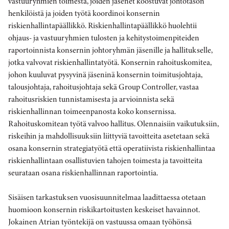
vastuuryhmien toimesta, joiden jäsenet koostuvat johtotason
henkilöistä ja joiden työtä koordinoi konsernin
riskienhallintapäällikkö. Riskienhallintapäällikkö huolehtii
ohjaus- ja vastuuryhmien tulosten ja kehitystoimenpiteiden
raportoinnista konsernin johtoryhmän jäsenille ja hallitukselle,
jotka valvovat riskienhallintatyötä. Konsernin rahoituskomitea,
johon kuuluvat pysyvinä jäseninä konsernin toimitusjohtaja,
talousjohtaja, rahoitusjohtaja sekä Group Controller, vastaa
rahoitusriskien tunnistamisesta ja arvioinnista sekä
riskienhallinnan toimeenpanosta koko konsernissa.
Rahoituskomitean työtä valvoo hallitus. Olennaisiin vaikutuksiin,
riskeihin ja mahdollisuuksiin liittyviä tavoitteita asetetaan sekä
osana konsernin strategiatyötä että operatiivista riskienhallintaa
riskienhallintaan osallistuvien tahojen toimesta ja tavoitteita
seurataan osana riskienhallinnan raportointia.
Sisäisen tarkastuksen vuosisuunnitelmaa laadittaessa otetaan
huomioon konsernin riskikartoitusten keskeiset havainnot.
Jokainen Atrian työntekijä on vastuussa omaan työhönsä