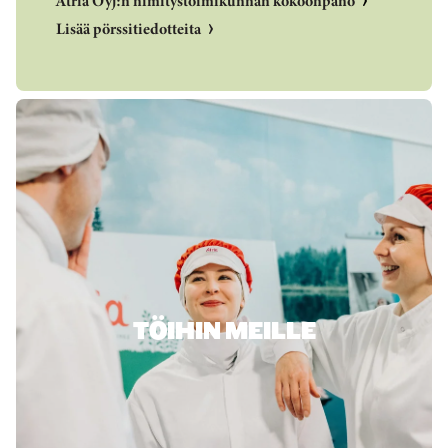
Atria Oyj:n nimitystoimikunnan kokoonpano
Lisää pörssitiedotteita
TÖIHIN MEILLE