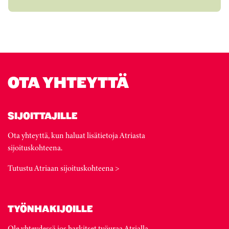
OTA YHTEYTTÄ
SIJOITTAJILLE
Ota yhteyttä, kun haluat lisätietoja Atriasta
sijoituskohteena.
Tutustu Atriaan sijoituskohteena >
TYÖNHAKIJOILLE
Ole yhteydessä jos harkitset työuraa Atrialla