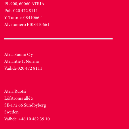
PL 900, 60060 ATRIA
Puh. 020 472 8111
Y-Tunnus 0841066-1
Alv numero FI08410661
Atria Suomi Oy
Atriantie 1, Nurmo
Vaihde 020 472 8111
Atria Ruotsi
Löfströms allé 5
SE-172 66 Sundbyberg
Sweden
Vaihde +46 10 482 39 10