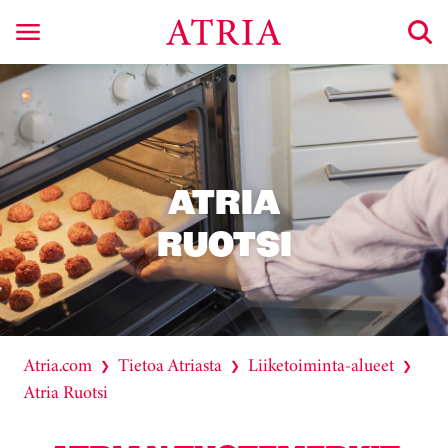
ATRIA
RUOTSI
Atria.com
Tietoa Atriasta
Liiketoiminta-alueet
❯
❯
❯
Atria Ruotsi