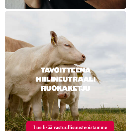
TAVOITTEENA
HIILINEUTRAALI
RUOKAKETJU
Lue lisää vastuullisuusteoistamme