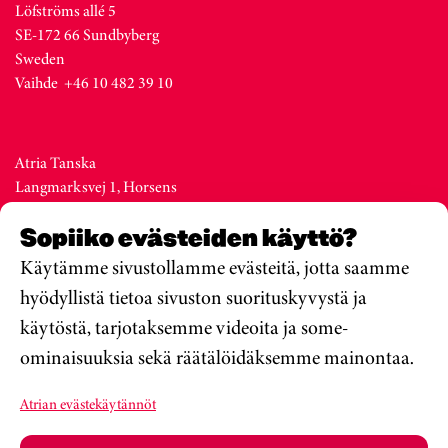
Löfströms allé 5
SE-172 66 Sundbyberg
Sweden
Vaihde +46 10 482 39 10
Atria Tanska
Langmarksvej 1, Horsens
DK-8700
Sopiiko evästeiden käyttö?
Denmark
Vaihde +45 76 28 25 00
Käytämme sivustollamme evästeitä, jotta saamme
hyödyllistä tietoa sivuston suorituskyvystä ja
käytöstä, tarjotaksemme videoita ja some-
Atria Viro
ominaisuuksia sekä räätälöidäksemme mainontaa.
Metsa str. 19, Valga
EE-68206
Atrian evästekäytännöt
Estonia
Vaihde +372 76 79 900