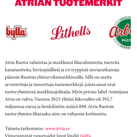
ATRIAN TUOTEMERKIT
Atria Ruotsi valmistaa ja markkinoi lihavalmisteita, tuoreita
kanatuotteita, leivänpäällisiä ja eri tyyppisiä ateriaratkaisuja
pääosin Ruotsin elintarvikemarkkinoilla. Sillä on useita
arvostettuja ja tunnettuja tuotemerkkejä, joista useat ovat
tuoteryhmiensä markkinajohtajia. Myös private label -toimijana
Atria on vahva. Vuonna 2025 yhtiön liikevaihto oli 392,7
miljoonaa euroa ja henkilöstön määrä 880. Atria Ruotsin
tuoteryhmien liharaaka-aine on valtaosin kotimaista.
Tutustu tarkemmin:
www.atria.se
Viimeisimmät raportoidut luvut löydät
täältä
.