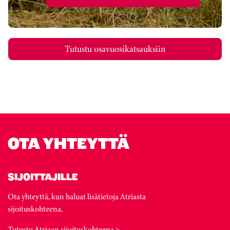
Tutustu osavuosikatsauksiin
OTA YHTEYTTÄ
SIJOITTAJILLE
Ota yhteyttä, kun haluat lisätietoja Atriasta
sijoituskohteena.
Tutustu Atriaan sijoituskohteena >