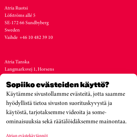
Atria Ruotsi
Löfströms allé 5
SE-172 66 Sundbyberg
Sweden
Vaihde +46 10 482 39 10
Atria Tanska
Langmarksvej 1, Horsens
DK-8700
Sopiiko evästeiden käyttö?
Denmark
Vaihde +45 76 28 25 00
Käytämme sivustollamme evästeitä, jotta saamme
hyödyllistä tietoa sivuston suorituskyvystä ja
käytöstä, tarjotaksemme videoita ja some-
Atria Viro
ominaisuuksia sekä räätälöidäksemme mainontaa.
Metsa str. 19, Valga
EE-68206
Atrian evästekäytännöt