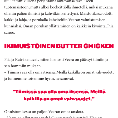
luuli tammikuisena perjantaina lähtevänsä tavalliseen
tuotemaistoon, mutta alkoi koekeittiöllä ihmetellä, miksi mukana
oli niin paljon ihmisiä ja kahvitkin keitettynä. Maistotilassa odotti
kakku ja lahja, ja porukalla kahviteltiin Veeran valmistumisen
kunniaksi. Oman porukan yllättäminen on kaikkein kivointa, Piia
sanoo.
IKIMUISTOINEN BUTTER CHICKEN
Piia ja Katri kehuvat, miten hienosti Veera on päässyt tiimiin ja
sen hommiin mukaan.
– Tiimissä saa olla oma itsensä. Meillä kaikilla on omat vahvuudet,
ja tunnemme toisemme hyvin, he sanovat.
"Tiimissä saa olla oma itsensä. Meillä
kaikilla on omat vahvuudet."
Onnistumisessa on paljon Veeran omaa ansiota.
– Veera on ollut paras mahdollinen perehdytettävä. Hän on