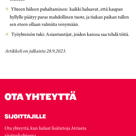
Yhteen hiileen puhaltaminen: kaikki haluavat, että kaupan
hyllylle päätyy paras mahdollinen tuote, ja tiukan paikan tullen
sen eteen ollaan valmiita venymään.
Työyhteisön tuki: Asiantuntijat, joiden kanssa saa tehdä töitä.
Artikkeli on julkaistu 28.9.2023.
OTA YHTEYTTÄ
SIJOITTAJILLE
Ota yhteyttä, kun haluat lisätietoja Atriasta
sijoituskohteena.