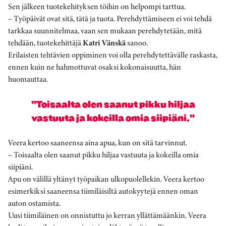
Sen jälkeen tuotekehityksen töihin on helpompi tarttua.
– Työpäivät ovat sitä, tätä ja tuota. Perehdyttämiseen ei voi tehdä
tarkkaa suunnitelmaa, vaan sen mukaan perehdytetään, mitä
tehdään, tuotekehittäjä
Katri Vänskä
sanoo.
Erilaisten tehtävien oppiminen voi olla perehdytettävälle raskasta,
ennen kuin ne hahmottuvat osaksi kokonaisuutta, hän
huomauttaa.
"Toisaalta olen saanut pikku hiljaa
vastuuta ja kokeilla omia siipiäni."
Veera kertoo saaneensa aina apua, kun on sitä tarvinnut.
– Toisaalta olen saanut pikku hiljaa vastuuta ja kokeilla omia
siipiäni.
Apu on välillä yltänyt työpaikan ulkopuolellekin. Veera kertoo
esimerkiksi saaneensa tiimiläisiltä autokyytejä ennen oman
auton ostamista.
Uusi tiimiläinen on onnistuttu jo kerran yllättämäänkin. Veera