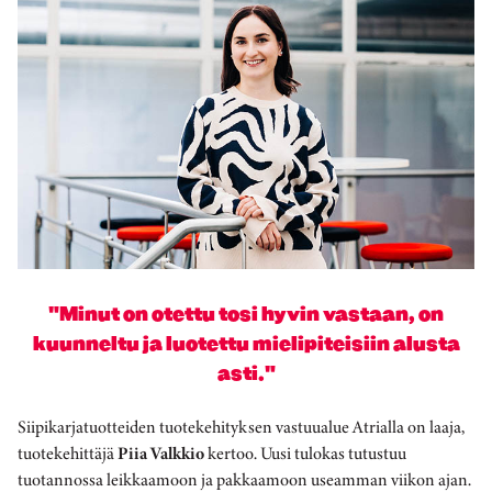
"Minut on otettu tosi hyvin vastaan, on
kuunneltu ja luotettu mielipiteisiin alusta
asti."
Siipikarjatuotteiden tuotekehityksen vastuualue Atrialla on laaja,
tuotekehittäjä
Piia Valkkio
kertoo. Uusi tulokas tutustuu
tuotannossa leikkaamoon ja pakkaamoon useamman viikon ajan.