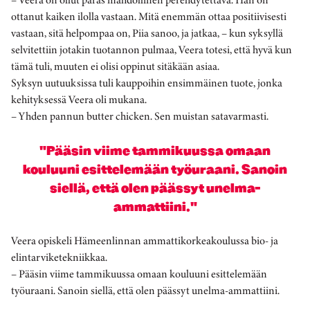
ottanut kaiken ilolla vastaan. Mitä enemmän ottaa positiivisesti
vastaan, sitä helpompaa on, Piia sanoo, ja jatkaa, – kun syksyllä
selvitettiin jotakin tuotannon pulmaa, Veera totesi, että hyvä kun
tämä tuli, muuten ei olisi oppinut sitäkään asiaa.
Syksyn uutuuksissa tuli kauppoihin ensimmäinen tuote, jonka
kehityksessä Veera oli mukana.
– Yhden pannun butter chicken. Sen muistan satavarmasti.
"Pääsin viime tammikuussa omaan
kouluuni esittelemään työuraani. Sanoin
siellä, että olen päässyt unelma-
ammattiini."
Veera opiskeli Hämeenlinnan ammattikorkeakoulussa bio- ja
elintarviketekniikkaa.
– Pääsin viime tammikuussa omaan kouluuni esittelemään
työuraani. Sanoin siellä, että olen päässyt unelma-ammattiini.