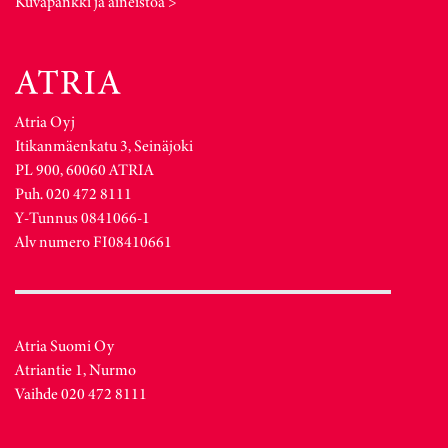
Kuvapankki ja aineistoa >
Atria Oyj
Itikanmäenkatu 3, Seinäjoki
PL 900, 60060 ATRIA
Puh. 020 472 8111
Y-Tunnus 0841066-1
Alv numero FI08410661
Atria Suomi Oy
Atriantie 1, Nurmo
Vaihde 020 472 8111