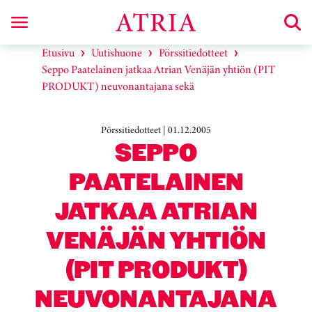
Etusivu
Uutishuone
Pörssitiedotteet
Seppo Paatelainen jatkaa Atrian Venäjän yhtiön (PIT
PRODUKT) neuvonantajana sekä
Pörssitiedotteet | 01.12.2005
SEPPO
PAATELAINEN
JATKAA ATRIAN
VENÄJÄN YHTIÖN
(PIT PRODUKT)
NEUVONANTAJANA