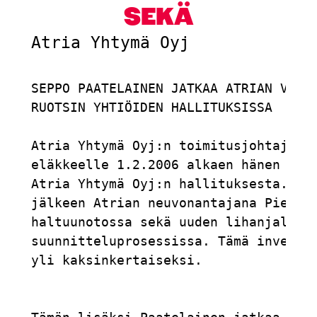
SEKÄ
Atria Yhtymä Oyj             
SEPPO PAATELAINEN JATKAA ATRIAN VENÄJ
RUOTSIN YHTIÖIDEN HALLITUKSISSA

Atria Yhtymä Oyj:n toimitusjohtaja vu
eläkkeelle 1.2.2006 alkaen hänen täyt
Atria Yhtymä Oyj:n hallituksesta. Sep
jälkeen Atrian neuvonantajana Pietari
haltuunotossa sekä uuden lihanjaloste
suunnitteluprosessissa. Tämä investoi
yli kaksinkertaiseksi.
