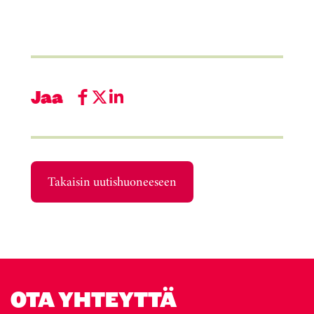
Jaa
Takaisin uutishuoneeseen
OTA YHTEYTTÄ