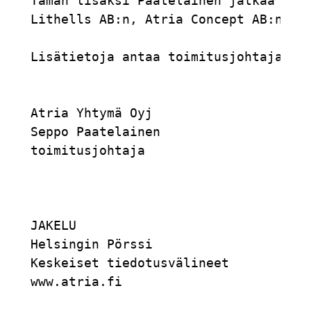
Tämän lisäksi Paatelainen jatkaa Atri
Lithells AB:n, Atria Concept AB:n sek
Lisätietoja antaa toimitusjohtaja Sep
Atria Yhtymä Oyj

Seppo Paatelainen

toimitusjohtaja

JAKELU

Helsingin Pörssi

Keskeiset tiedotusvälineet

www.atria.fi
