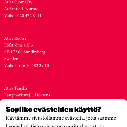
Atria Suomi Oy
Atriantie 1, Nurmo
Vaihde 020 472 8111
Atria Ruotsi
Löfströms allé 5
SE-172 66 Sundbyberg
Sweden
Vaihde +46 10 482 39 10
Atria Tanska
Langmarksvej 1, Horsens
DK-8700
Sopiiko evästeiden käyttö?
Denmark
Vaihde +45 76 28 25 00
Käytämme sivustollamme evästeitä, jotta saamme
hyödyllistä tietoa sivuston suorituskyvystä ja