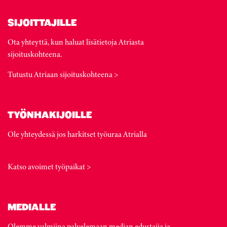
SIJOITTAJILLE
Ota yhteyttä, kun haluat lisätietoja Atriasta
sijoituskohteena.
Tutustu Atriaan sijoituskohteena >
TYÖNHAKIJOILLE
Ole yhteydessä jos harkitset työuraa Atrialla
Katso avoimet työpaikat >
MEDIALLE
Olemme valmiina palvelemaan median edustajia ja