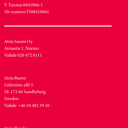
Y-Tunnus 0841066-1
Alv numero FI08410661
Atria Suomi Oy
Atriantie 1, Nurmo
Vaihde 020 472 8111
Atria Ruotsi
Löfströms allé 5
SE-172 66 Sundbyberg
Sweden
Vaihde +46 10 482 39 10