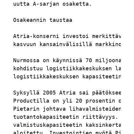
uutta A-sarjan osaketta.

Osakeannin taustaa

Atria-konserni investoi merkittävästi
kasvuun kansainvälisillä markkinoilla
Nurmossa on käynnissä 70 miljoonan eu
kohdistuu logistiikkakeskuksen laajen
logistiikkakeskuksen kapasiteetin ja 
Syksyllä 2005 Atria sai päätökseen ve
Productilla on yli 20 prosentin osuus
Pietarin johtava lihavalmisteiden val
tuotantokapasiteetin riittävyys. Uude
valmistuskapasiteetin kaksinkertaista
aloitettu. Investointien myötä Pit-Pr