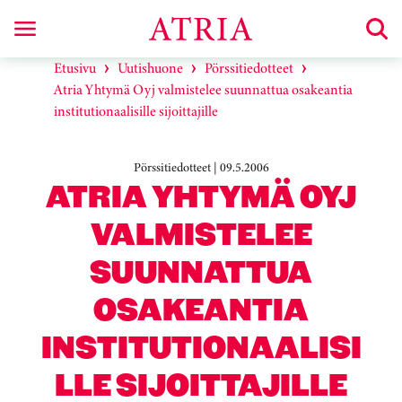
Etusivu
Uutishuone
Pörssitiedotteet
Atria Yhtymä Oyj valmistelee suunnattua osakeantia
institutionaalisille sijoittajille
Pörssitiedotteet | 09.5.2006
ATRIA YHTYMÄ OYJ
VALMISTELEE
SUUNNATTUA
OSAKEANTIA
INSTITUTIONAALISI
LLE SIJOITTAJILLE