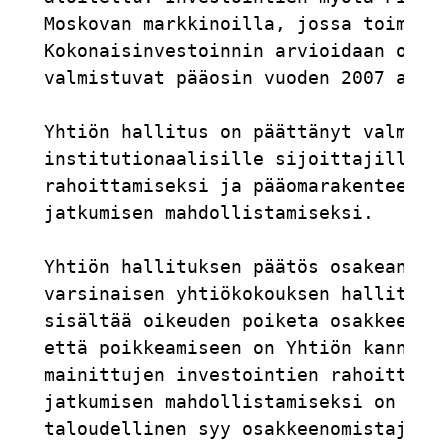
Moskovan markkinoilla, jossa toimivat
Kokonaisinvestoinnin arvioidaan oleva
valmistuvat pääosin vuoden 2007 aikan
Yhtiön hallitus on päättänyt valmiste
institutionaalisille sijoittajille ed
rahoittamiseksi ja pääomarakenteen va
jatkumisen mahdollistamiseksi.

Yhtiön hallituksen päätös osakeannin 
varsinaisen yhtiökokouksen hallitukse
sisältää oikeuden poiketa osakkeenomi
että poikkeamiseen on Yhtiön kannalta
mainittujen investointien rahoittamin
jatkumisen mahdollistamiseksi on yhti
taloudellinen syy osakkeenomistajien 