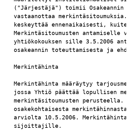
("Järjestäjä") toimii Osakeannin järj
vastaanottaa merkintäsitoumuksia. Yli
keskeyttää ennenaikaisesti, kuitenkin
Merkintäsitoumusten antamiselle varat
yhtiökokouksen sille 3.5.2006 antaman
osakeannin toteuttamisesta ja ehdoist
Merkintähinta

Merkintähinta määräytyy tarjousmenett
jossa Yhtiö päättää lopullisen merkin
merkintäsitoumusten perusteella. Yhti
osakekohtaisesta merkintähinnasta ja 
arviolta 10.5.2006. Merkintähinta on 
sijoittajille.
