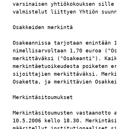
varsinaisen yhtiökokouksen sille 3.5.
valmistelut liittyen Yhtiön suunnitte
Osakkeiden merkintä

Osakeannissa tarjotaan enintään 1.100
nimellisarvoltaan 1,70 euroa ("Osakke
merkittäväksi ("Osakeanti"). Kaikki O
merkintäetuoikeudesta poiketen erikse
sijoittajien merkittäväksi. Merkintäs
Osaketta, ja merkittävien Osakkeiden 
Merkintäsitoumukset

Merkintäsitoumusten vastaanotto alkaa
10.5.2006 kello 18.30. Merkintäsitoum
määritellyt institutionaaliset sijoit