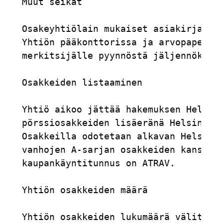
Muut seikat

Osakeyhtiölain mukaiset asiakirjat ov
Yhtiön pääkonttorissa ja arvopaperike
merkitsijälle pyynnöstä jäljennökset 
Osakkeiden listaaminen

Yhtiö aikoo jättää hakemuksen Helsing
pörssiosakkeiden lisäeränä Helsingin 
Osakkeilla odotetaan alkavan Helsingi
vanhojen A-sarjan osakkeiden kanssa a
kaupankäyntitunnus on ATRAV.

Yhtiön osakkeiden määrä

Yhtiön osakkeiden lukumäärä välittömä