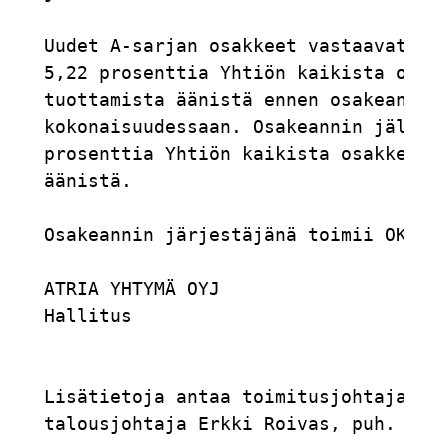
Uudet A-sarjan osakkeet vastaavat noi
5,22 prosenttia Yhtiön kaikista osakk
tuottamista äänistä ennen osakeantia 
kokonaisuudessaan. Osakeannin jälkeen
prosenttia Yhtiön kaikista osakkeista
äänistä.

Osakeannin järjestäjänä toimii OKO Co
ATRIA YHTYMÄ OYJ

Hallitus

Lisätietoja antaa toimitusjohtaja Mat
talousjohtaja Erkki Roivas, puh. 0400