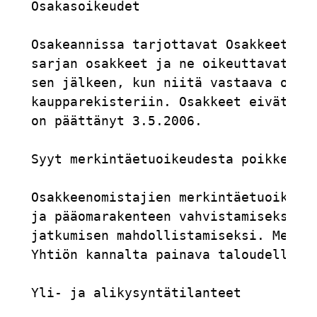
Osakasoikeudet

Osakeannissa tarjottavat Osakkeet tuo
sarjan osakkeet ja ne oikeuttavat kai
sen jälkeen, kun niitä vastaava osake
kaupparekisteriin. Osakkeet eivät oik
on päättänyt 3.5.2006.

Syyt merkintäetuoikeudesta poikkeamis
Osakkeenomistajien merkintäetuoikeude
ja pääomarakenteen vahvistamiseksi ja
jatkumisen mahdollistamiseksi. Merkin
Yhtiön kannalta painava taloudellinen
Yli- ja alikysyntätilanteet
