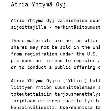
Atria Yhtymä Oyj             
Atria Yhtymä Oyj valmistelee suunnatt
sijoittajille - merkintäsitoumusten v
These materials are not an offer for 
shares may not be sold in the United 
from registration under the U.S. Secu
plc does not intend to register any p
or to conduct a public offering of sh
Atria Yhtymä Oyj:n ('Yhtiö') hallitus
liittyen Yhtiön suunnittelemaan suunn
toteutettaisiin tarjousmenettelyssä (
tarjotaan erikseen määritellyille ins
kansainvälisesti. Osakeannissa tarjot