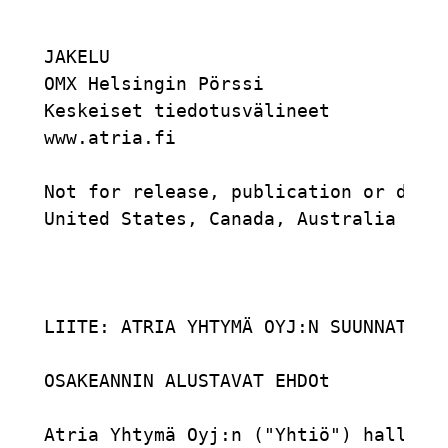
JAKELU

OMX Helsingin Pörssi

Keskeiset tiedotusvälineet

www.atria.fi

Not for release, publication or distr
United States, Canada, Australia or J
LIITE: ATRIA YHTYMÄ OYJ:N SUUNNATTU O
OSAKEANNIN ALUSTAVAT EHDOt

Atria Yhtymä Oyj:n ("Yhtiö") hallitus