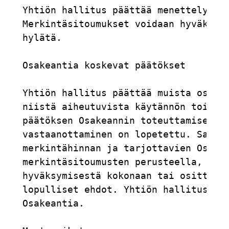
Yhtiön hallitus päättää menettelystä 
Merkintäsitoumukset voidaan hyväksyä 
hylätä.

Osakeantia koskevat päätökset

Yhtiön hallitus päättää muista osakep
niistä aiheutuvista käytännön toimenp
päätöksen Osakeannin toteuttamisesta 
vastaanottaminen on lopetettu. Samass
merkintähinnan ja tarjottavien Osakke
merkintäsitoumusten perusteella, sekä
hyväksymisestä kokonaan tai osittain.
lopulliset ehdot. Yhtiön hallitus on 
Osakeantia.
