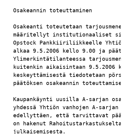
Osakeannin toteuttaminen

Osakeanti toteutetaan tarjousmenettel
määritellyt institutionaaliset sijoit
Opstock Pankkiiriliikkeelle Yhtiön uu
alkaa 9.5.2006 kello 9.00 ja päättyy 
Ylimerkintätilanteessa tarjousmenette
kuitenkin aikaisintaan 9.5.2006 kello
keskeyttämisestä tiedotetaan pörssiti
päätöksen osakeannin toteuttamisesta 
Kaupankäynti uusilla A-sarjan osakkei
yhdessä Yhtiön vanhojen A-sarjan osak
edellyttäen, että tarvittavat päätöks
on hakenut Rahoitustarkastukselta poi
julkaisemisesta.
