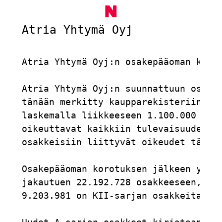
N
Atria Yhtymä Oyj             
Atria Yhtymä Oyj:n osakepääoman korot
Atria Yhtymä Oyj:n suunnattuun osakea
tänään merkitty kaupparekisteriin. Os
laskemalla liikkeeseen 1.100.000 uutt
oikeuttavat kaikkiin tulevaisuudessa 
osakkeisiin liittyvät oikeudet tästä 
Osakepääoman korotuksen jälkeen yhtiö
jakautuen 22.192.728 osakkeeseen, joi
9.203.981 on KII-sarjan osakkeita.
