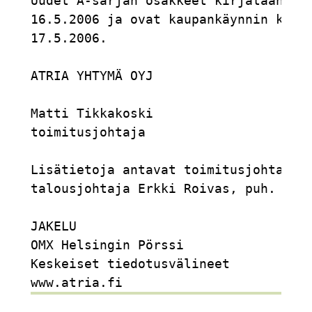
Uudet A-sarjan osakkeet kirjataan osa
16.5.2006 ja ovat kaupankäynnin kohte
17.5.2006.

ATRIA YHTYMÄ OYJ

Matti Tikkakoski

toimitusjohtaja

Lisätietoja antavat toimitusjohtaja M
talousjohtaja Erkki Roivas, puh. 0400
JAKELU

OMX Helsingin Pörssi

Keskeiset tiedotusvälineet
