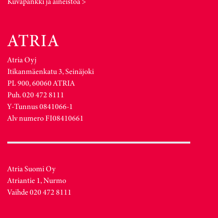
Kuvapankki ja aineistoa >
Atria Oyj
Itikanmäenkatu 3, Seinäjoki
PL 900, 60060 ATRIA
Puh. 020 472 8111
Y-Tunnus 0841066-1
Alv numero FI08410661
Atria Suomi Oy
Atriantie 1, Nurmo
Vaihde 020 472 8111