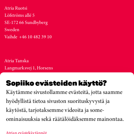
Atria Ruotsi
Löfströms allé 5
SE-172 66 Sundbyberg
Sweden
Vaihde +46 10 482 39 10
Atria Tanska
Langmarksvej 1, Horsens
DK-8700
Sopiiko evästeiden käyttö?
Denmark
Vaihde +45 76 28 25 00
Käytämme sivustollamme evästeitä, jotta saamme
hyödyllistä tietoa sivuston suorituskyvystä ja
käytöstä, tarjotaksemme videoita ja some-
Atria Viro
ominaisuuksia sekä räätälöidäksemme mainontaa.
Metsa str. 19, Valga
EE-68206
Atrian evästekäytännöt