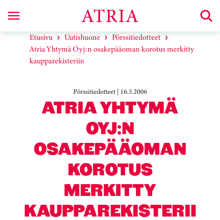
Etusivu
Uutishuone
Pörssitiedotteet
Atria Yhtymä Oyj:n osakepääoman korotus merkitty
kaupparekisteriin
Pörssitiedotteet | 16.5.2006
ATRIA YHTYMÄ
OYJ:N
OSAKEPÄÄOMAN
KOROTUS
MERKITTY
KAUPPAREKISTERII