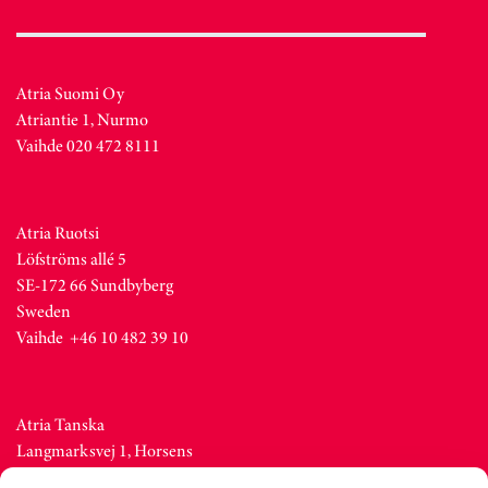
Atria Suomi Oy
Atriantie 1, Nurmo
Vaihde 020 472 8111
Atria Ruotsi
Löfströms allé 5
SE-172 66 Sundbyberg
Sweden
Vaihde +46 10 482 39 10
Atria Tanska
Langmarksvej 1, Horsens
DK-8700