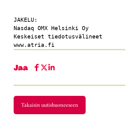
JAKELU:                              
Nasdaq OMX Helsinki Oy               
Keskeiset tiedotusvälineet           
Jaa
Takaisin uutishuoneeseen