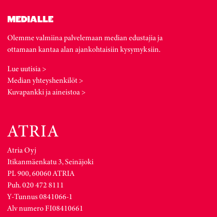
MEDIALLE
Olemme valmiina palvelemaan median edustajia ja
ottamaan kantaa alan ajankohtaisiin kysymyksiin.
Lue uutisia >
Median yhteyshenkilöt >
Kuvapankki ja aineistoa >
Atria Oyj
Itikanmäenkatu 3, Seinäjoki
PL 900, 60060 ATRIA
Puh. 020 472 8111
Y-Tunnus 0841066-1
Alv numero FI08410661