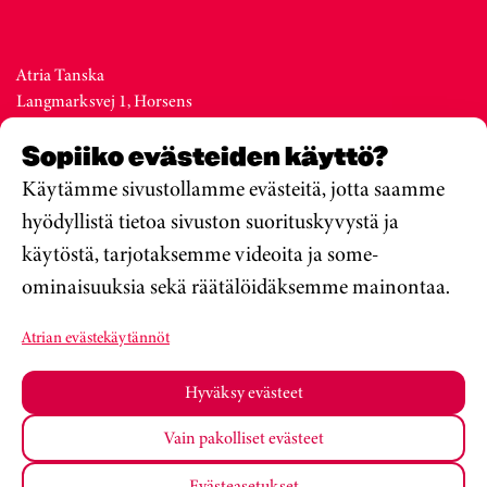
Atria Tanska
Langmarksvej 1, Horsens
DK-8700
Sopiiko evästeiden käyttö?
Denmark
Vaihde +45 76 28 25 00
Käytämme sivustollamme evästeitä, jotta saamme
hyödyllistä tietoa sivuston suorituskyvystä ja
käytöstä, tarjotaksemme videoita ja some-
Atria Viro
ominaisuuksia sekä räätälöidäksemme mainontaa.
Metsa str. 19, Valga
EE-68206
Atrian evästekäytännöt
Estonia
Vaihde +372 76 79 900
Hyväksy evästeet
Vain pakolliset evästeet
Atria Oyj
Koulumateriaalit
Tietosuojakäytäntö
Evästeasetukset