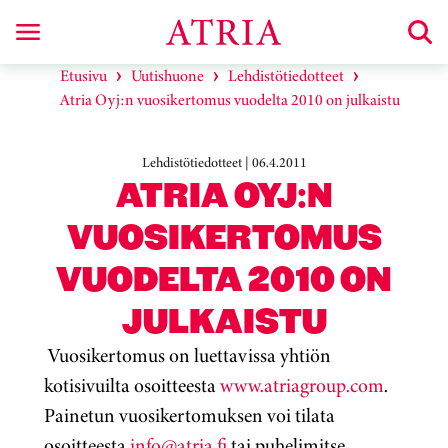
Etusivu
Uutishuone
Lehdistötiedotteet
Atria Oyj:n vuosikertomus vuodelta 2010 on julkaistu
Lehdistötiedotteet | 06.4.2011
ATRIA OYJ:N
VUOSIKERTOMUS
VUODELTA 2010 ON
JULKAISTU
Vuosikertomus on luettavissa yhtiön
kotisivuilta osoitteesta
www.atriagroup.com
.
Painetun vuosikertomuksen voi tilata
osoitteesta
info@atria.fi
tai puhelimitse