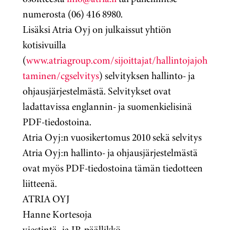
numerosta (06) 416 8980.
Lisäksi Atria Oyj on julkaissut yhtiön
kotisivuilla
(
www.atriagroup.com/sijoittajat/hallintojajoh
taminen/cgselvitys
) selvityksen hallinto- ja
ohjausjärjestelmästä. Selvitykset ovat
ladattavissa englannin- ja suomenkielisinä
PDF-tiedostoina.
Atria Oyj:n vuosikertomus 2010 sekä selvitys
Atria Oyj:n hallinto- ja ohjausjärjestelmästä
ovat myös PDF-tiedostoina tämän tiedotteen
liitteenä.
ATRIA OYJ
Hanne Kortesoja
viestintä- ja IR-päällikkö