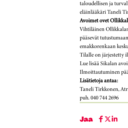
taloudellisen ja turva
eläinlääkäri Taneli T
Avoimet ovet Ollikkala
Vihtiläinen Ollikkalan
pääsevät tutustumaan 
emakkorenkaan keskusy
Tilalle on järjestetty
Lue lisää Sikalan avoi
Ilmoittautuminen pää
Lisätietoja antaa:
Taneli Tirkkonen, Atr
puh. 040 744 2696
Jaa