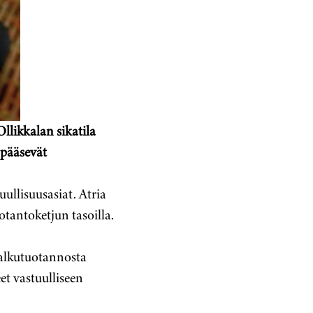
llikkalan sikatila
 pääsevät
ullisuusasiat. Atria
otantoketjun tasoilla.
 alkutuotannosta
et vastuulliseen