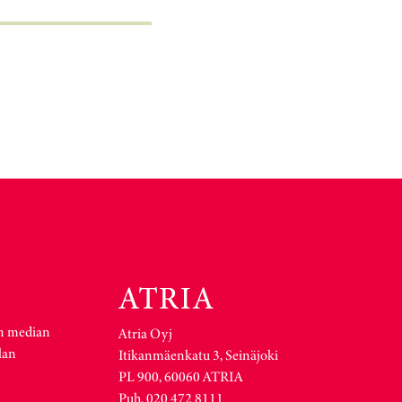
n median
Atria Oyj
lan
Itikanmäenkatu 3, Seinäjoki
PL 900, 60060 ATRIA
Puh. 020 472 8111