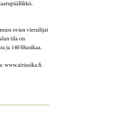
laatupäällikkö,
mien ovien vierailijat
lan tila on
a ja 140 lihasikaa.
a: www.atriasika.fi.