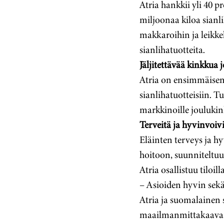
Atria hankkii yli 40 p
miljoonaa kiloa sianli
makkaroihin ja leikkel
sianlihatuotteita.
Jäljitettävää kinkkua 
Atria on ensimmäisenä
sianlihatuotteisiin. T
markkinoille joulukink
Terveitä ja hyvinvoiv
Eläinten terveys ja hy
hoitoon, suunniteltuu
Atria osallistuu tiloi
– Asioiden hyvin sek
Atria ja suomalainen 
maailmanmittakaavassa