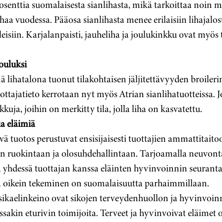
rosenttia suomalaisesta sianlihasta, mikä tarkoittaa noin m
haa vuodessa. Pääosa sianlihasta menee erilaisiin lihajaloste
eisiin. Karjalanpaisti, jauheliha ja joulukinkku ovat myös 
jouluksi
 lihatalona tuonut tilakohtaisen jäljitettävyyden broileri
uottajatieto kerrotaan nyt myös Atrian sianlihatuotteissa. J
kuja, joihin on merkitty tila, jolla liha on kasvatettu.
ia eläimiä
vä tuotos perustuvat ensisijaisesti tuottajien ammattitait
n ruokintaan ja olosuhdehallintaan. Tarjoamalla neuvonta
lla yhdessä tuottajan kanssa eläinten hyvinvoinnin seurant
ä oikein tekeminen on suomalaisuutta parhaimmillaan.
sikaelinkeino ovat sikojen terveydenhuollon ja hyvinvoinn
kin eturivin toimijoita. Terveet ja hyvinvoivat eläimet 