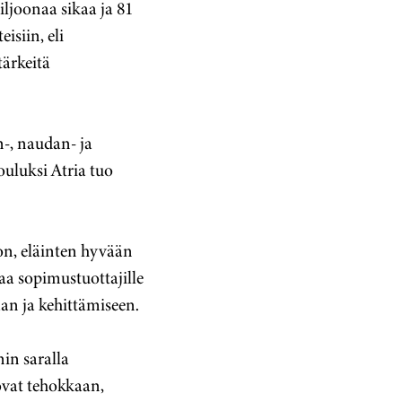
iljoonaa sikaa ja 81
isiin, eli
tärkeitä
n-, naudan- ja
ouluksi Atria tuo
oon, eläinten hyvään
a sopimustuottajille
aan ja kehittämiseen.
in saralla
ovat tehokkaan,