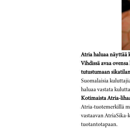
Atria haluaa näyttää k
Vihdissä avaa ovensa k
tutustumaan sikatila
Suomalaisia kuluttajia
haluaa vastata kulutta
Kotimaista Atria-liha
Atria-tuotemerkillä m
vastaavan AtriaSika-ke
tuotantotapaan.