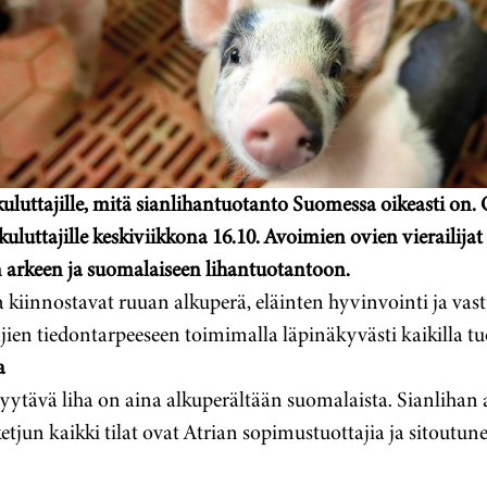
uluttajille, mitä sianlihantuotanto Suomessa oikeasti on. O
uluttajille keskiviikkona 16.10. Avoimien ovien vierailijat
n arkeen ja suomalaiseen lihantuotantoon.
 kiinnostavat ruuan alkuperä, eläinten hyvinvointi ja vastu
jien tiedontarpeeseen toimimalla läpinäkyvästi kaikilla tu
a
yytävä liha on aina alkuperältään suomalaista. Sianlihan
tjun kaikki tilat ovat Atrian sopimustuottajia ja sitoutune