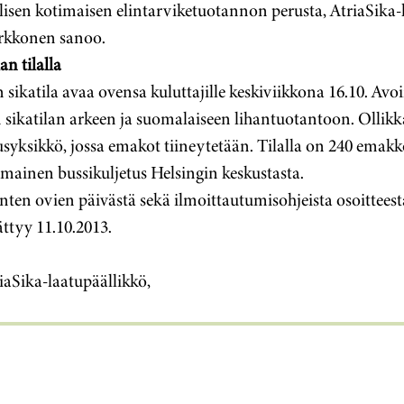
llisen kotimaisen elintarviketuotannon perusta, AtriaSika-
irkkonen sanoo.
n tilalla
 sikatila avaa ovensa kuluttajille keskiviikkona 16.10. Avoi
sikatilan arkeen ja suomalaiseen lihantuotantoon. Ollikka
ksikkö, jossa emakot tiineytetään. Tilalla on 240 emakko
 ilmainen bussikuljetus Helsingin keskustasta.
nten ovien päivästä sekä ilmoittautumisohjeista osoitteest
ttyy 11.10.2013.
iaSika-laatupäällikkö,