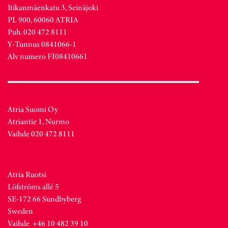
Itikanmäenkatu 3, Seinäjoki
PL 900, 60060 ATRIA
Puh. 020 472 8111
Y-Tunnus 0841066-1
Alv numero FI08410661
Atria Suomi Oy
Atriantie 1, Nurmo
Vaihde 020 472 8111
Atria Ruotsi
Löfströms allé 5
SE-172 66 Sundbyberg
Sweden
Vaihde +46 10 482 39 10