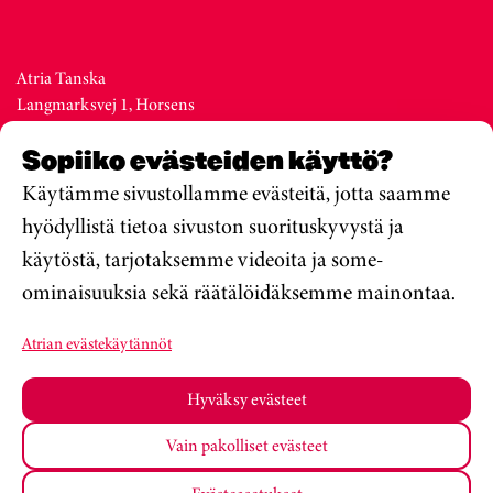
Atria Tanska
Langmarksvej 1, Horsens
DK-8700
Sopiiko evästeiden käyttö?
Denmark
Vaihde +45 76 28 25 00
Käytämme sivustollamme evästeitä, jotta saamme
hyödyllistä tietoa sivuston suorituskyvystä ja
käytöstä, tarjotaksemme videoita ja some-
Atria Viro
ominaisuuksia sekä räätälöidäksemme mainontaa.
Metsa str. 19, Valga
EE-68206
Atrian evästekäytännöt
Estonia
Vaihde +372 76 79 900
Hyväksy evästeet
Vain pakolliset evästeet
Atria Oyj
Koulumateriaalit
Tietosuojakäytäntö