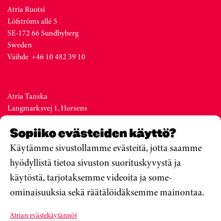
Atria Ruotsi
Löfströms allé 5
SE-172 66 Sundbyberg
Sweden
Vaihde +46 10 482 39 10
Atria Tanska
Langmarksvej 1, Horsens
DK-8700
Sopiiko evästeiden käyttö?
Denmark
Vaihde +45 76 28 25 00
Käytämme sivustollamme evästeitä, jotta saamme
hyödyllistä tietoa sivuston suorituskyvystä ja
käytöstä, tarjotaksemme videoita ja some-
Atria Viro
ominaisuuksia sekä räätälöidäksemme mainontaa.
Metsa str. 19, Valga
EE-68206
Atrian evästekäytännöt
Estonia