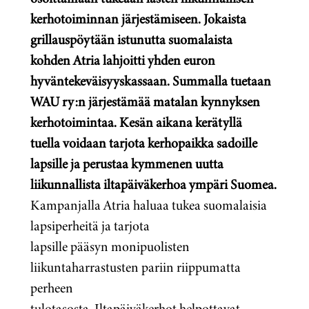
kerhotoiminnan järjestämiseen. Jokaista
grillauspöytään istunutta suomalaista
kohden Atria lahjoitti yhden euron
hyväntekeväisyyskassaan. Summalla tuetaan
WAU ry:n järjestämää matalan kynnyksen
kerhotoimintaa. Kesän aikana kerätyllä
tuella voidaan tarjota kerhopaikka sadoille
lapsille ja perustaa kymmenen uutta
liikunnallista iltapäiväkerhoa ympäri Suomea.
Kampanjalla Atria haluaa tukea suomalaisia
lapsiperheitä ja tarjota
lapsille pääsyn monipuolisten
liikuntaharrastusten pariin riippumatta
perheen
tulotasosta. Iltapäiväkerhot helpottavat