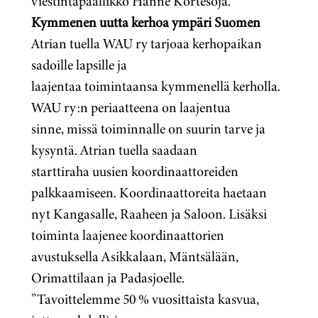
viestintäpäällikkö Hanne Kortesoja.
Kymmenen uutta kerhoa ympäri Suomen
Atrian tuella WAU ry tarjoaa kerhopaikan
sadoille lapsille ja
laajentaa toimintaansa kymmenellä kerholla.
WAU ry:n periaatteena on laajentua
sinne, missä toiminnalle on suurin tarve ja
kysyntä. Atrian tuella saadaan
starttiraha uusien koordinaattoreiden
palkkaamiseen. Koordinaattoreita haetaan
nyt Kangasalle, Raaheen ja Saloon. Lisäksi
toiminta laajenee koordinaattorien
avustuksella Asikkalaan, Mäntsälään,
Orimattilaan ja Padasjoelle.
”Tavoittelemme 50 % vuosittaista kasvua,