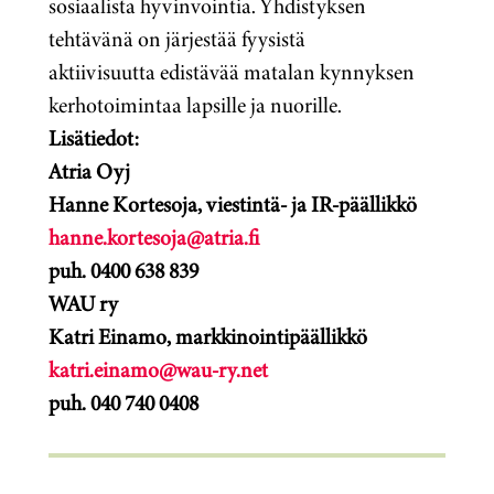
sosiaalista hyvinvointia. Yhdistyksen
tehtävänä on järjestää fyysistä
aktiivisuutta edistävää matalan kynnyksen
kerhotoimintaa lapsille ja nuorille.
Lisätiedot:
Atria Oyj
Hanne Kortesoja, viestintä- ja IR-päällikkö
hanne.kortesoja@atria.fi
puh. 0400 638 839
WAU ry
Katri Einamo, markkinointipäällikkö
katri.einamo@wau-ry.net
puh. 040 740 0408