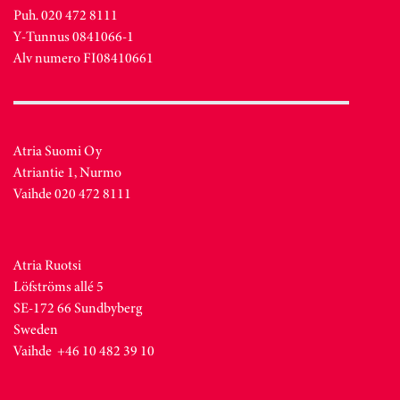
Puh. 020 472 8111
Y-Tunnus 0841066-1
Alv numero FI08410661
Atria Suomi Oy
Atriantie 1, Nurmo
Vaihde 020 472 8111
Atria Ruotsi
Löfströms allé 5
SE-172 66 Sundbyberg
Sweden
Vaihde +46 10 482 39 10