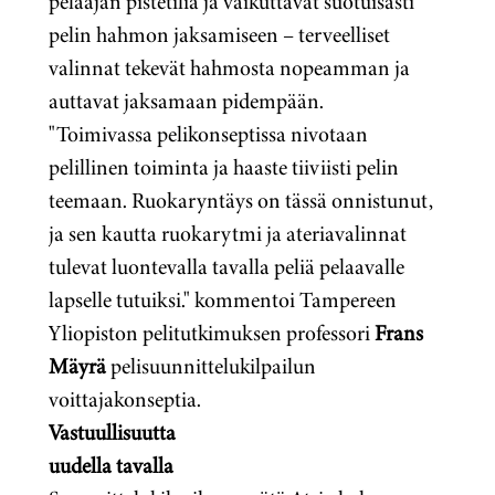
pelaajan pistetiliä ja vaikuttavat suotuisasti
pelin hahmon jaksamiseen – terveelliset
valinnat tekevät hahmosta nopeamman ja
auttavat jaksamaan pidempään.
"Toimivassa pelikonseptissa nivotaan
pelillinen toiminta ja haaste tiiviisti pelin
teemaan. Ruokaryntäys on tässä onnistunut,
ja sen kautta ruokarytmi ja ateriavalinnat
tulevat luontevalla tavalla peliä pelaavalle
lapselle tutuiksi." kommentoi Tampereen
Yliopiston pelitutkimuksen professori
Frans
Mäyrä
pelisuunnittelukilpailun
voittajakonseptia.
Vastuullisuutta
uudella tavalla