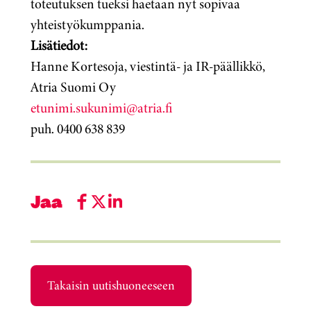
toteutuksen tueksi haetaan nyt sopivaa
yhteistyökumppania.
Lisätiedot:
Hanne Kortesoja, viestintä- ja IR-päällikkö,
Atria Suomi Oy
etunimi.sukunimi@atria.fi
puh. 0400 638 839
Jaa
Takaisin uutishuoneeseen