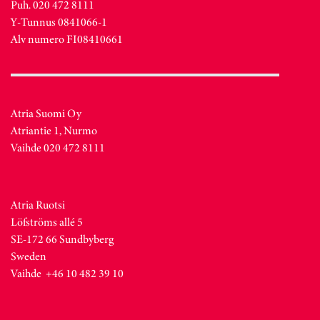
Puh. 020 472 8111
Y-Tunnus 0841066-1
Alv numero FI08410661
Atria Suomi Oy
Atriantie 1, Nurmo
Vaihde 020 472 8111
Atria Ruotsi
Löfströms allé 5
SE-172 66 Sundbyberg
Sweden
Vaihde +46 10 482 39 10