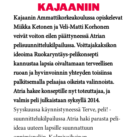
KAJAANIIN
Kajaanin Ammattikorkeakoulussa opiskelevat
Miikka Ketonen ja Veli-Matti Korhonen
veivät voiton eilen päättyneessä Atrian
pelisuunnittelukilpailussa. Voittajakaksikon
ideoima Ruokaryntäys-pelikonsepti
kannustaa lapsia oivaltamaan terveellisen
ruoan ja hyvinvoinnin yhteyden toisiinsa
palkitsemalla pelaajaa oikeista valinnoista.
Atria hakee konseptille nyt toteuttajaa, ja
valmis peli julkaistaan syksyllä 2014.
Syyskuussa käynnistyneessä Terve, peli! -
suunnittelukilpailussa Atria haki parasta peli-
ideaa uuteen lapsille suunnattuun
oppimispeliin. Kolmivaiheinen