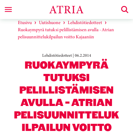
Etusivu
Uutishuone
Lehdistötiedotteet
Ruokaympyrä tutuksi pelillistämisen avulla - Atrian
pelisuunnittelukilpailun voitto Kajaaniin
Lehdistötiedotteet | 06.2.2014
RUOKAYMPYRÄ
TUTUKSI
PELILLISTÄMISEN
AVULLA - ATRIAN
PELISUUNNITTELUK
ILPAILUN VOITTO