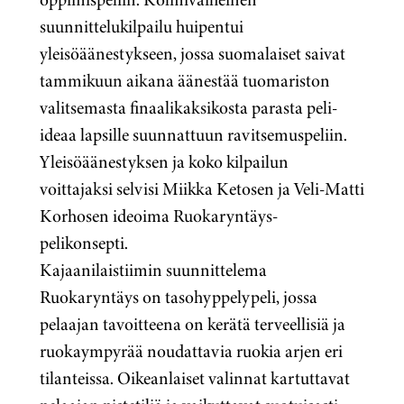
suunnittelukilpailu huipentui
yleisöäänestykseen, jossa suomalaiset saivat
tammikuun aikana äänestää tuomariston
valitsemasta finaalikaksikosta parasta peli-
ideaa lapsille suunnattuun ravitsemuspeliin.
Yleisöäänestyksen ja koko kilpailun
voittajaksi selvisi Miikka Ketosen ja Veli-Matti
Korhosen ideoima Ruokaryntäys-
pelikonsepti.
Kajaanilaistiimin suunnittelema
Ruokaryntäys on tasohyppelypeli, jossa
pelaajan tavoitteena on kerätä terveellisiä ja
ruokaympyrää noudattavia ruokia arjen eri
tilanteissa. Oikeanlaiset valinnat kartuttavat