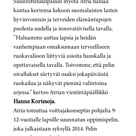
Suunnittelukilpailun myötä Atria haluaa
kantaa kortensa kekoon suomalaisten lasten
hyvinvoinnin ja terveiden elämäntapojen
puolesta uudella ja innovatiivisella tavalla.
”Haluamme auttaa lapsia ja heidän
vanhempiaan omaksumaan terveelliseen
ruokavalioon liittyviä asioita hauskalla ja
opettavaisella tavalla. Toivomme, että pelin
oivallukset siirtyvät osaksi jokapäiväistä
ruokailua ja näkyvät pieninä valintoina
arjessa.” kertoo Atrian viestintäpäällikkö
Hanne Kortesoja
.
Atria toteuttaa voittajakonseptin pohjalta 9-
12-vuotialle lapsille suunnatun oppimispelin,
joka julkaistaan syksyllä 2014. Pelin