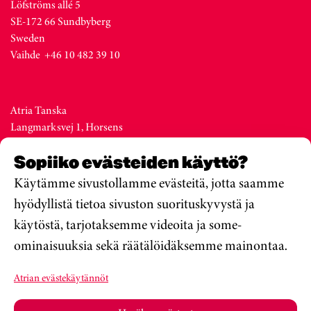
Löfströms allé 5
SE-172 66 Sundbyberg
Sweden
Vaihde +46 10 482 39 10
Atria Tanska
Langmarksvej 1, Horsens
DK-8700
Sopiiko evästeiden käyttö?
Denmark
Vaihde +45 76 28 25 00
Käytämme sivustollamme evästeitä, jotta saamme
hyödyllistä tietoa sivuston suorituskyvystä ja
käytöstä, tarjotaksemme videoita ja some-
Atria Viro
ominaisuuksia sekä räätälöidäksemme mainontaa.
Metsa str. 19, Valga
EE-68206
Atrian evästekäytännöt
Estonia
Vaihde +372 76 79 900