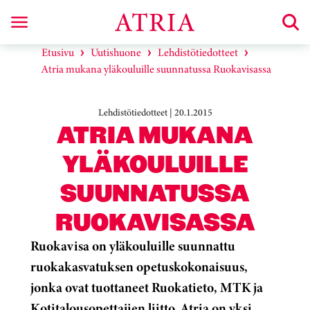
Etusivu
Uutishuone
Lehdistötiedotteet
Atria mukana yläkouluille suunnatussa Ruokavisassa
Lehdistötiedotteet | 20.1.2015
ATRIA MUKANA
YLÄKOULUILLE
SUUNNATUSSA
RUOKAVISASSA
Ruokavisa on yläkouluille suunnattu
ruokakasvatuksen opetuskokonaisuus,
jonka ovat tuottaneet Ruokatieto, MTK ja
Kotitalousopettajien liitto. Atria on yksi