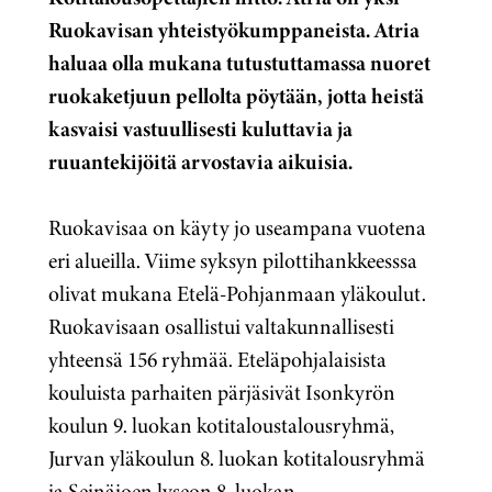
Ruokavisan yhteistyökumppaneista. Atria
haluaa olla mukana tutustuttamassa
nuoret
ruokaketjuun pellolta pöytään, jotta heistä
kasvaisi vastuullisesti kuluttavia ja
ruuantekijöitä arvostavia aikuisia.
Ruokavisaa on käyty jo useampana vuotena
eri alueilla. Viime syksyn pilottihankkeesssa
olivat mukana Etelä-Pohjanmaan yläkoulut.
Ruokavisaan osallistui valtakunnallisesti
yhteensä 156 ryhmää. Eteläpohjalaisista
kouluista parhaiten pärjäsivät Isonkyrön
koulun 9. luokan kotitaloustalousryhmä,
Jurvan yläkoulun 8. luokan kotitalousryhmä
ja Seinäjoen lyseon 8. luokan