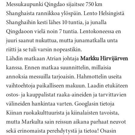
Messukaupunki Qingdao sijaitsee 750 km
Shanghaista rannikkoa ylöspäin. Lento Helsingistä
Shanghaihin kesti lähes 10 tuntia, ja junalla
Qingdaoon vielä noin 7 tuntia. Lentokoneessa en
juuri saanut nukuttua, mutta junamatkalla unta
riitti ja se tuli varsin nopeastikin.
Lähdin matkaan Atrian johtaja
Markku Hirvijärven
kanssa. Ennen matkaa suunnittelin, millaisia
annoksia messuilla tarjoaisin. Hahmottelin useita
vaihtoehtoja paikalliseen makuun. Laadin etukäteen
ostos- ja kauppalistat raaka-aineiden ja tarvittavien
välineiden hankintaa varten. Googlasin tietoja
Kiinan ruokakulttuurista ja kiinalaisten tavoista,
mutta Markulta sain reissun aikana parhaat neuvot
sekä erinomaista perehdytystä ja tietoa! Osasin