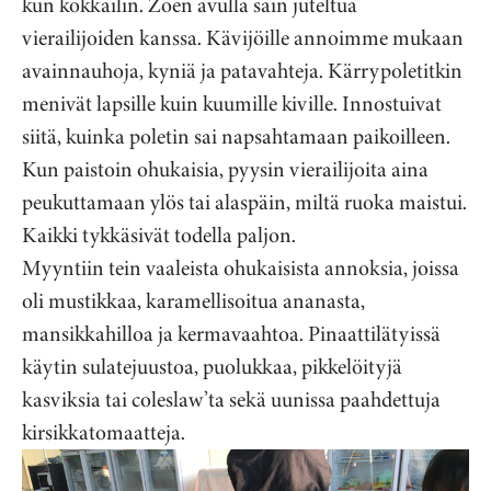
kun kokkailin. Zoen avulla sain juteltua
vierailijoiden kanssa. Kävijöille annoimme mukaan
avainnauhoja, kyniä ja patavahteja. Kärrypoletitkin
menivät lapsille kuin kuumille kiville. Innostuivat
siitä, kuinka poletin sai napsahtamaan paikoilleen.
Kun paistoin ohukaisia, pyysin vierailijoita aina
peukuttamaan ylös tai alaspäin, miltä ruoka maistui.
Kaikki tykkäsivät todella paljon.
Myyntiin tein vaaleista ohukaisista annoksia, joissa
oli mustikkaa, karamellisoitua ananasta,
mansikkahilloa ja kermavaahtoa. Pinaattilätyissä
käytin sulatejuustoa, puolukkaa, pikkelöityjä
kasviksia tai coleslaw’ta sekä uunissa paahdettuja
kirsikkatomaatteja.