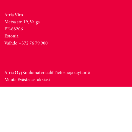
Atria Viro
Metsa str. 19, Valga
EE-68206
Estonia
Vaihde +372 76 79 900
Atria Oyj
Koulumateriaalit
Tietosuojakäytäntö
Muuta Evästeasetuksiasi