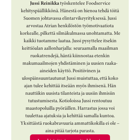
Jussi Reinikka
työskentelee Foodservice
kehityspäällikkönä. Hänestä on hienoa tehdä töitä
Suomen johtavassa elintarvikeyrityksessä. Jussi
arvostaa Atrian henkilöstön työmotivaatiota
korkealle, pilkettä silmäkulmassa unohtamatta. Me
kaikki tuotamme laatua. Jussi pysyttelee itsekin
keittiöalan aallonharjalla: seuraamalla maailman
ruokatrendejä, häntä kiinnostaa etenkin
makumaailmojen yhdistäminen ja uusien raaka-
aineiden käyttö. Positiivinen ja
ulospäinsuuntautunut Jussi muistuttaa, että koko
ajan tulee kehittää itseään myös ihmisenä. Hän
nauttiikin uusista tilanteista ja uusiin ihmisiin
tutustumisesta. Kotioloissa Jussi rentoutuu
maastopoluilla pyöräillen. Harrastus jossa voi
tuulettaa ajatuksia ja kehittää samalla kuntoa.
Yksittäistä ruokabravuuria ammattikokilla ei ole –
aina pitää tarjota parasta.