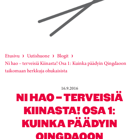
Etusivu
Uutishuone
Blogit
Ni hao – terveisiä Kiinasta! Osa 1: Kuinka päädyin Qingdaoon
taikomaan herkkuja ohukaisista
16.9.2016
NI HAO – TERVEISIÄ
KIINASTA! OSA 1:
KUINKA PÄÄDYIN
QINGDAOON