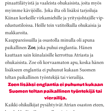
pinaattilätyistä ja vaaleista ohukaisista, joita myös
myimme kävijöille
.
Joka ilta oli lisäksi tarjoiluja
Kiinan korkeille virkamiehille ja yritysjohtajille vip-
edustustiloissa. Heille tein vatitolkulla ohukaisia ja
makkaroita.
Kauppareissuilla ja osastolla minulla oli apuna
paikallinen
Zoe
, joka puhui englantia. Hänen
kauttaan sain kiinalaisille kerrottua Atriasta ja
ohukaisista. Zoe oli korvaamaton apu, koska hänen
lisäkseen englantia ei puhunut kukaan Suomen
teltan paikallinen työntekijä tai vierailija.
Zoen lisäksi englantia ei puhunut kukaan
Suomen teltan paikallinen työntekijä tai
vierailija.
Kaikki ohikulkijat pysähtyivät Atrian osaston eteen,