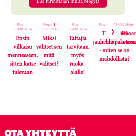
Lue kirjoittajan muita blogeja
Ohita korttikaruselli
Blogi
|
Blogi
|
Blogi
|
Blogi
|
11.03.2016
Blogi
04.01.2016
29.01.2016
04.02.2016
Tilan nimi
Ruoan
Ensin
Miksi
Taitajia
jauhelihapaketissa
suoma
vilkaisu
valitset sen
tarvitaan
- miten se on
menneeseen,
mitä
myös
mahdollista?
sitten katse
valitset?
ruoka-
tulevaan
alalle!
Karuselli ohitettu.
OTA YHTEYTTÄ