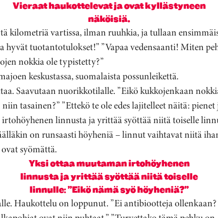
Vieraat haukottelevat ja ovat kyllästyneen
näköisiä.
 kilometriä vartissa, ilman ruuhkia, ja tullaan ensimmäi
pa hyvät tuotantotulokset!” ”Vapaa vedensaanti! Miten pe
jen nokkia ole typistetty?”
ajoen keskustassa, suomalaista possunleikettä.
ttaa. Saavutaan nuorikkotilalle. ”Eikö kukkojenkaan nokkia
iin tasainen?” ”Ettekö te ole edes lajitelleet näitä: pienet 
rtohöyhenen linnusta ja yrittää syöttää niitä toiselle lin
lläkin on runsaasti höyheniä – linnut vaihtavat niitä iha
 ovat syömättä.
Yksi ottaa muutaman irtohöyhenen
linnusta ja yrittää syöttää niitä toiselle
linnulle: ”Eikö nämä syö höyheniä?”
le. Haukottelu on loppunut. ”Ei antibiootteja ollenkaan? 
lkapohjat ovat niin puhtaat.” ”Turvettako tämä pehku on,