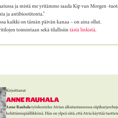
hatussa ja mistä me yritämme saada Kip van Morgen -tuo
ta ja antibiootitonta.”
sa kaikki on tämän päivän kanaa – on aina ollut.
itilojen toimintaan sekä tilallisiin
tästä linkistä
.
Kirjoittanut
ANNE RAUHALA
Anne Rauhala
työskentelee Atrian alkutuotannossa siipikarjarehu
kehittämispäällikkönä. Hän on ylpeä siitä, että Atria käyttää tuottei