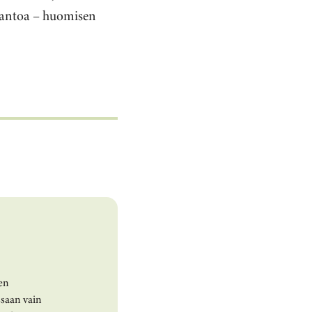
tantoa – huomisen
jen
ssaan vain