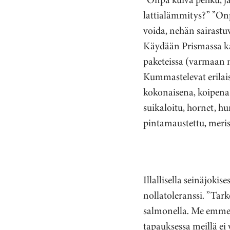
lattialämmitys?” ”Onp
voida, nehän sairastu
Käydään Prismassa ka
paketeissa (varmaan ni
Kummastelevat erilais
kokonaisena, koipena t
suikaloitu, hornet, hu
pintamaustettu, meri
Illallisella seinäjoki
nollatoleranssi. ”Tark
salmonella. Me emme te
tapauksessa meillä ei 