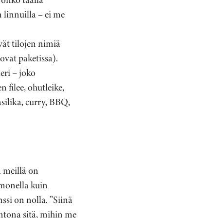
linnuilla – ei me
vät tilojen nimiä
ovat paketissa).
eri – joko
 filee, ohutleike,
silika, curry, BBQ,
ä meillä on
almonella kuin
ssi on nolla. ”Siinä
antona sitä, mihin me