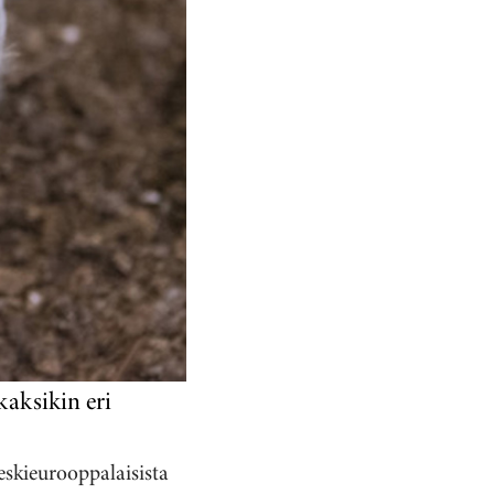
aksikin eri
eskieurooppalaisista