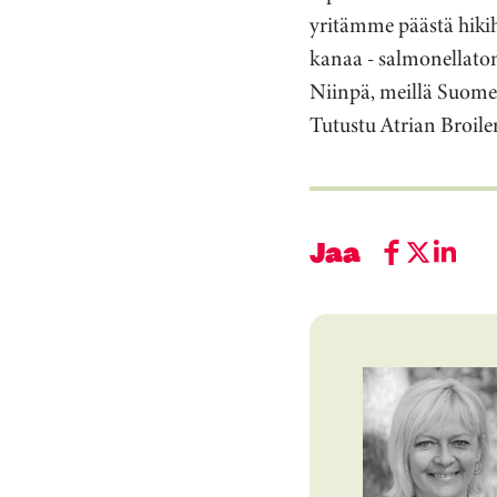
yritämme päästä hiki
kanaa - salmonellaton
Niinpä, meillä Suomes
Tutustu Atrian Broiler
Jaa