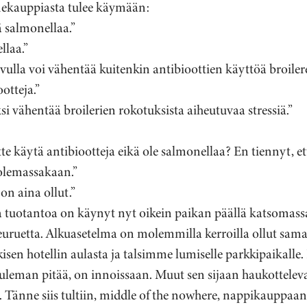
inekauppiasta tulee käymään:
ä salmonellaa.”
llaa.”
vulla voi vähentää kuitenkin antibioottien käyttöä broilerei
otteja.”
ksi vähentää broilerien rokotuksista aiheutuvaa stressiä.”
ette käytä antibiootteja eikä ole salmonellaa? En tiennyt, ett
 olemassakaan.”
on aina ollut.”
 tuotantoa on käynyt nyt oikein paikan päällä katsomassa
seuruetta. Alkuasetelma on molemmilla kerroilla ollut s
isen hotellin aulasta ja talsimme lumiselle parkkipaikalle. 
tuleman pitää, on innoissaan. Muut sen sijaan haukottelevat
. Tänne siis tultiin, middle of the nowhere, nappikauppaan