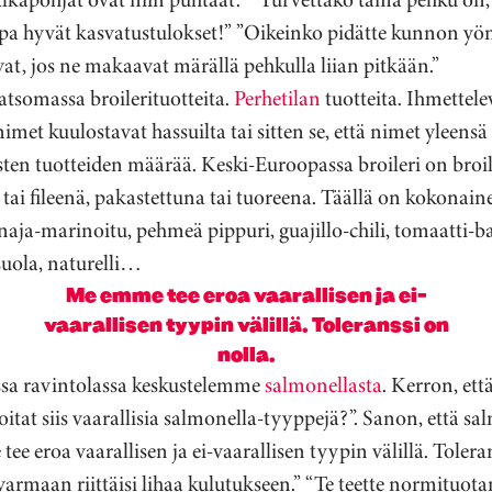
a hyvät kasvatustulokset!” ”Oikeinko pidätte kunnon yön 
vat, jos ne makaavat märällä pehkulla liian pitkään.”
tsomassa broilerituotteita.
Perhetilan
tuotteita. Ihmettele
met kuulostavat hassuilta tai sitten se, että nimet yleensä 
ten tuotteiden määrää. Keski-Euroopassa broileri on broil
ai fileenä, pakastettuna tai tuoreena. Täällä on kokonainen
naja-marinoitu, pehmeä pippuri, guajillo-chili, tomaatti-ba
suola, naturelli…
Me emme tee eroa vaarallisen ja ei-
vaarallisen tyypin välillä. Toleranssi on
nolla.
sessa ravintolassa keskustelemme
salmonellasta
. Kerron, ett
oitat siis vaarallisia salmonella-tyyppejä?”. Sanon, että s
e eroa vaarallisen ja ei-vaarallisen tyypin välillä. Toleran
varmaan riittäisi lihaa kulutukseen.” “Te teette normituot