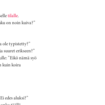
selle
tilalle
.
hku on noin kuiva?”
 ole typistetty?”
ja suuret erikseen?”
nulle: ”Eikö nämä syö
n kuin koira
Ei edes aluksi?”
 onko täällä