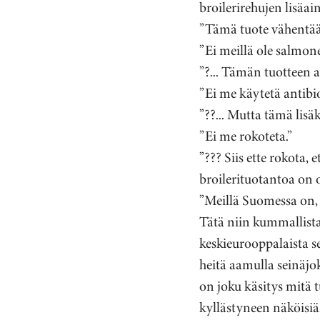
broilerirehujen lisäa
­­”Tämä tuote vähentä
”Ei meillä ole salmone
”?... Tämän tuotteen a
”Ei me käytetä antibio
”??... Mutta tämä lisä
”Ei me rokoteta.”
”??? Siis ette rokota, 
broilerituotantoa on
”Meillä Suomessa on, 
Tätä niin kummallista
keskieurooppalaista 
heitä aamulla seinäjok
on joku käsitys mitä 
kyllästyneen näköisiä