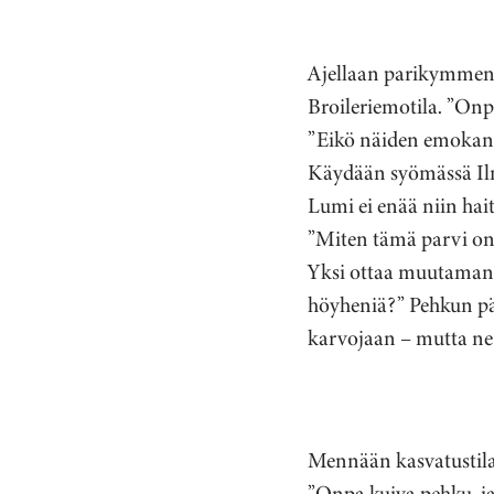
Ajellaan parikymmentä
Broileriemotila. ”On
”Eikö näiden emokano
Käydään syömässä Ilm
Lumi ei enää niin hai
”Miten tämä parvi on n
Yksi ottaa muutaman i
höyheniä?” Pehkun pää
karvojaan – mutta ne
Mennään kasvatustilal
”Onpa kuiva pehku, ja