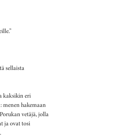
lle.”
ä sellaista
 kaksikin eri
ama: menen hakemaan
Porukan vetäjä, jolla
 ja ovat tosi
.