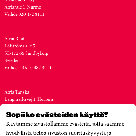
Atriantie 1, Nurmo
Vaihde 020 472 8111
Atria Ruotsi
Löfströms allé 5
SE-172 66 Sundbyberg
Sweden
Vaihde +46 10 482 39 10
Atria Tanska
Langmarksvej 1, Horsens
DK-8700
Sopiiko evästeiden käyttö?
Denmark
Vaihde +45 76 28 25 00
Käytämme sivustollamme evästeitä, jotta saamme
hyödyllistä tietoa sivuston suorituskyvystä ja