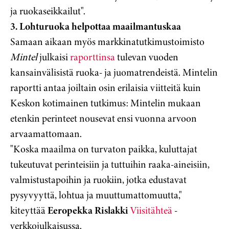
ja ruokaseikkailut".
3. Lohturuoka helpottaa maailmantuskaa
Samaan aikaan myös markkinatutkimustoimisto
Mintel
julkaisi
raporttinsa
tulevan vuoden
kansainvälisistä ruoka- ja juomatrendeistä. Mintelin
raportti antaa joiltain osin erilaisia viitteitä kuin
Keskon kotimainen tutkimus: Mintelin mukaan
etenkin perinteet nousevat ensi vuonna arvoon
arvaamattomaan.
"Koska maailma on turvaton paikka, kuluttajat
tukeutuvat perinteisiin ja tuttuihin raaka-aineisiin,
valmistustapoihin ja ruokiin, jotka edustavat
pysyvyyttä, lohtua ja muuttumattomuutta,"
kiteyttää
Eeropekka Rislakki
Viisitähteä
-
verkkojulkaisussa.