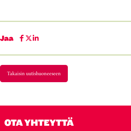
Jaa
Takaisin uutishuoneeseen
OTA YHTEYTTÄ