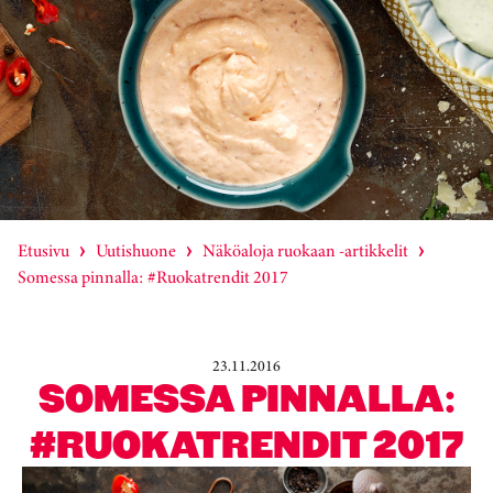
Etusivu
Uutishuone
Näköaloja ruokaan -artikkelit
Somessa pinnalla: #Ruokatrendit 2017
23.11.2016
SOMESSA PINNALLA:
#RUOKATRENDIT 2017