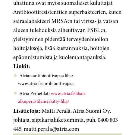
uhattuna ovat myös suomalaiset kuluttajat
Antibioottiresistenttien superbakteerien, kuten
sairaalabakteeri MRSA:n tai virtsa- ja vatsan
alueen tulehduksia aiheuttavan ESBL:n,
yleistyminen pidentää terveydenhuollon
hoitojaksoja, lisää kustannuksia, hoitojen
epäonnistumista ja kuolemantapauksia.
Linkit:
Atrian antibioottivapaa liha:
www.atria.fi/antibioottivapaa
Atria Perhetilat:
www.atria.fi/lihan-
alkupera/tilamerkitty-liha/
Lisätietoja:
Matti Perälä, Atria Suomi Oy,
johtaja, siipikarjaliiketoiminta, puh. 0400 803
445, matti.perala@atria.com