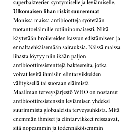
superbakteerien syntymiselle ja leviämiselle.
Ulkomaisen lihan riskit suuremmat
Monissa maissa antibiootteja syötetään
tuotantoeläimille rutiininomaisesti. Niitä
käytetään broilereiden kasvun edistämiseen ja
ennaltaehkäisemään sairauksia. Näissä maissa
lihasta löytyy niin ikään paljon
antibioottiresistenttejä bakteereita, jotka
voivat levitä ihmisiin elintarvikkeiden
välityksellä tai suoraan eläimistä
Maailman terveysjärjestö WHO on nostanut
antibioottiresistenssin leviämisen yhdeksi
suurimmista globaaleista terveysuhkista. Mitä
enemmän ihmiset ja elintarvikkeet reissaavat,
sitä nopeammin ja todennäköisemmin