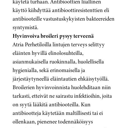
käytetä turhaan. Antibioottien liiallinen
käyttö kiihdyttää antibioottiresistenttien eli
antibiooteille vastustuskykyisten bakteereiden
syntymistä.
Hyvinvoiva broileri pysyy terveenä
Atria Perhetiloilla lintujen terveys selittyy
eläinten hyvillä elinolosuhteilla,
asianmukaisella ruokinnalla, huolellisella
hygienialla, sekä erinomaisella ja
järjestäytyneellä eläintautien ehkäisytyöllä.
Broilerien hyvinvoinnista huolehditaan niin
tarkasti, etteivät ne sairastu infektioihin, joita
on syytä lääkitä antibiooteilla. Kun
antibiootteja käytetään maltillisesti tai ei
ollenkaan, pienenee todennäköisyys