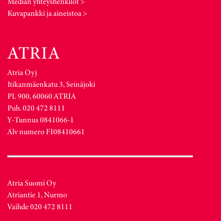
Median yhteyshenkilöt >
Kuvapankki ja aineistoa >
Atria Oyj
Itikanmäenkatu 3, Seinäjoki
PL 900, 60060 ATRIA
Puh. 020 472 8111
Y-Tunnus 0841066-1
Alv numero FI08410661
Atria Suomi Oy
Atriantie 1, Nurmo
Vaihde 020 472 8111