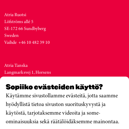
Atria Ruotsi
Löfströms allé 5
SE-172 66 Sundbyberg
Sweden
Vaihde +46 10 482 39 10
Atria Tanska
Langmarksvej 1, Horsens
DK-8700
Sopiiko evästeiden käyttö?
Denmark
Vaihde +45 76 28 25 00
Käytämme sivustollamme evästeitä, jotta saamme
hyödyllistä tietoa sivuston suorituskyvystä ja
käytöstä, tarjotaksemme videoita ja some-
Atria Viro
ominaisuuksia sekä räätälöidäksemme mainontaa.
Metsa str. 19, Valga