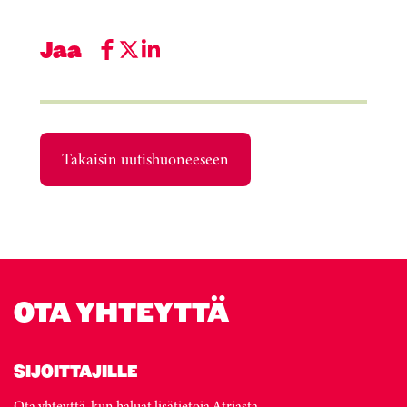
Jaa
Takaisin uutishuoneeseen
OTA YHTEYTTÄ
SIJOITTAJILLE
Ota yhteyttä, kun haluat lisätietoja Atriasta