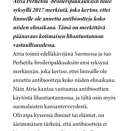
Atria Perhetila -broileripakkauksiin tulee
syksyllä 2017 merkintä, joka kertoo, ettei
linnuille ole annettu antibiootteja koko
niiden elinaikana. Tämä on merkittävä
päänavaus kotimaisen lihantuotannon
vastuullisuudessa.
Atria toimii edelläkävijänä Suomessa ja tuo
Perhetila-broileripakkauksiin ensi syksynä
merkinnän, joka kertoo, ettei linnuille ole
annettu antibiootteja koko niiden elinaikana.
Näin Atria kantaa vastuunsa antibioottien
käytöstä lihantuotannossa, ja tältä osin myös
suomalaisten kansanterveydestä.
Olivatpa kyseessä ihmiset tai eläimet, on
äärimmäisen tärkeää, että antibiootteja ei