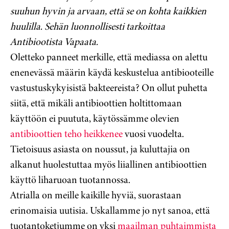
suuhun hyvin ja arvaan, että se on kohta kaikkien
huulilla. Sehän luonnollisesti tarkoittaa
Antibiootista Vapaata.
Oletteko panneet merkille, että mediassa on alettu
enenevässä määrin käydä keskustelua antibiooteille
vastustuskykyisistä bakteereista? On ollut puhetta
siitä, että mikäli antibioottien holtittomaan
käyttöön ei puututa, käytössämme olevien
antibioottien teho heikkenee
vuosi vuodelta.
Tietoisuus asiasta on noussut, ja kuluttajia on
alkanut huolestuttaa myös liiallinen antibioottien
käyttö liharuoan tuotannossa.
Atrialla on meille kaikille hyviä, suorastaan
erinomaisia uutisia. Uskallamme jo nyt sanoa, että
tuotantoketjumme on yksi
maailman puhtaimmista