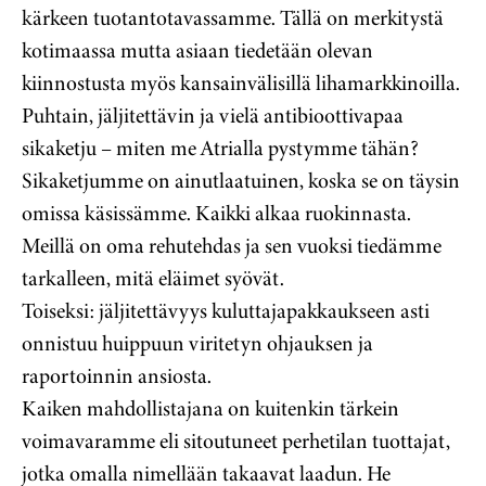
kärkeen tuotantotavassamme. Tällä on merkitystä
kotimaassa mutta asiaan tiedetään olevan
kiinnostusta myös kansainvälisillä lihamarkkinoilla.
Puhtain, jäljitettävin ja vielä antibioottivapaa
sikaketju – miten me Atrialla pystymme tähän?
Sikaketjumme on ainutlaatuinen, koska se on täysin
omissa käsissämme. Kaikki alkaa ruokinnasta.
Meillä on oma rehutehdas ja sen vuoksi tiedämme
tarkalleen, mitä eläimet syövät.
Toiseksi: jäljitettävyys kuluttajapakkaukseen asti
onnistuu huippuun viritetyn ohjauksen ja
raportoinnin ansiosta.
Kaiken mahdollistajana on kuitenkin tärkein
voimavaramme eli sitoutuneet perhetilan tuottajat,
jotka omalla nimellään takaavat laadun. He