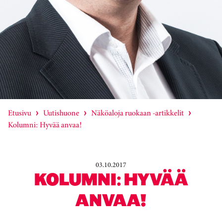
Etusivu
Uutishuone
Näköaloja ruokaan -artikkelit
Kolumni: Hyvää anvaa!
03.10.2017
KOLUMNI: HYVÄÄ
ANVAA!