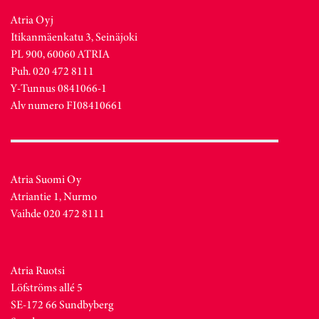
Atria Oyj
Itikanmäenkatu 3, Seinäjoki
PL 900, 60060 ATRIA
Puh. 020 472 8111
Y-Tunnus 0841066-1
Alv numero FI08410661
Atria Suomi Oy
Atriantie 1, Nurmo
Vaihde 020 472 8111
Atria Ruotsi
Löfströms allé 5
SE-172 66 Sundbyberg