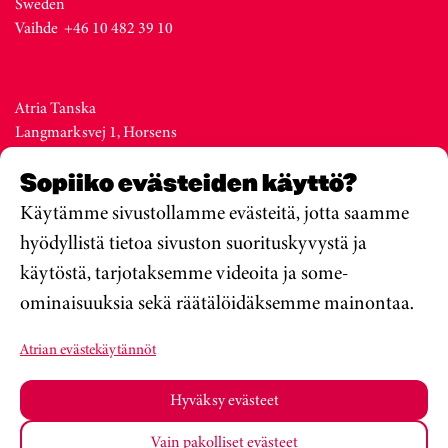
Sweden
Vaihde +46 10 482 39 10
Atria Tanska
Langmarksvej 1, Horsens
DK-8700
Sopiiko evästeiden käyttö?
Denmark
Vaihde +45 76 28 25 00
Käytämme sivustollamme evästeitä, jotta saamme
hyödyllistä tietoa sivuston suorituskyvystä ja
käytöstä, tarjotaksemme videoita ja some-
Atria Viro
ominaisuuksia sekä räätälöidäksemme mainontaa.
Metsa str. 19, Valga
EE-68206
Atrian evästekäytännöt
Estonia
Vaihde +372 76 79 900
Hyväksy evästeet
Vain pakolliset evästeet