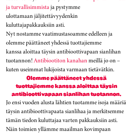
ja turvallisimmista
ja pystymme
ulottamaan jäljitettävyydenkin
kuluttajapakkauksiin asti.
Nyt nostamme vaatimustasoamme edelleen ja
olemme päättäneet yhdessä tuottajiemme
kanssa aloittaa täysin antibioottivapaan sianlihan
tuotannon!
Antibiootiton kanahan
meillä jo on –
kuten useimmat lukijoista varmaan tietävätkin.
Olemme päättäneet yhdessä
tuottajiemme kanssa aloittaa täysin
antibioottivapaan sianlihan tuotannon.
Jo ensi vuoden alusta lähtien tuotamme isoja määriä
täysin antibioottivapaata sianlihaa ja merkitsemme
tämän tiedon kuluttajaa varten pakkauksiin asti.
Näin toimien yllämme maailman kovimpaan