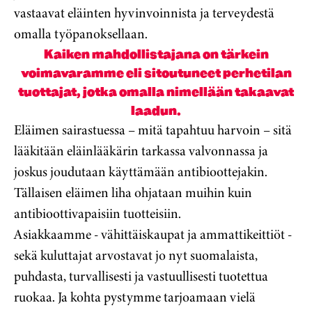
vastaavat eläinten hyvinvoinnista ja terveydestä
omalla työpanoksellaan.
Kaiken mahdollistajana on tärkein
voimavaramme eli sitoutuneet perhetilan
tuottajat, jotka omalla nimellään takaavat
laadun.
Eläimen sairastuessa – mitä tapahtuu harvoin – sitä
lääkitään eläinlääkärin tarkassa valvonnassa ja
joskus joudutaan käyttämään antibioottejakin.
Tällaisen eläimen liha ohjataan muihin kuin
antibioottivapaisiin tuotteisiin.
Asiakkaamme - vähittäiskaupat ja ammattikeittiöt -
sekä kuluttajat arvostavat jo nyt suomalaista,
puhdasta, turvallisesti ja vastuullisesti tuotettua
ruokaa. Ja kohta pystymme tarjoamaan vielä