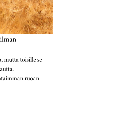
ailman
mutta toisille se
tautta.
uhtaimman ruoan.