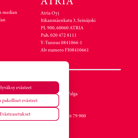
n median
Atria Oyj
lan
Itikanmäenkatu 3, Seinäjoki
PL 900, 60060 ATRIA
Puh. 020 472 8111
Y-Tunnus 0841066-1
Alv numero FI08410661
Atria Viro
Hyväksy evästeet
Metsa str. 19, Valga
 pakolliset evästeet
EE-68206
Estonia
Evästeasetukset
Vaihde +372 76 79 900