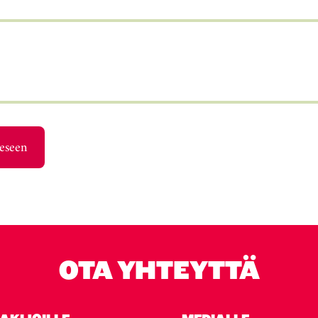
eeseen
OTA YHTEYTTÄ