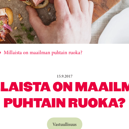
Millaista on maailman puhtain ruoka?
15.9.2017
LLAISTA ON MAAIL
PUHTAIN RUOKA?
Vastuullisuus