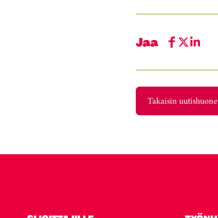
Jaa
Takaisin uutishuon