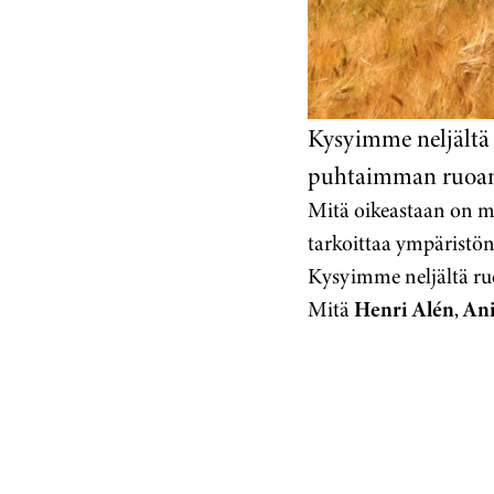
Kysyimme neljältä
puhtaimman ruoan
Mitä oikeastaan on m
tarkoittaa ympäristön
Kysyimme neljältä ru
Mitä
Henri Alén
,
Ani