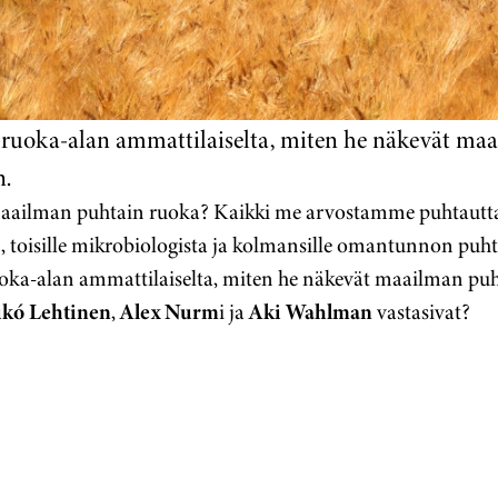
 ruoka-alan ammattilaiselta, miten he näkevät ma
.
aailman puhtain ruoka? Kaikki me arvostamme puhtautta, 
, toisille mikrobiologista ja kolmansille omantunnon puh
oka-alan ammattilaiselta, miten he näkevät maailman p
kó Lehtinen
,
Alex Nurm
i ja
Aki Wahlman
vastasivat?