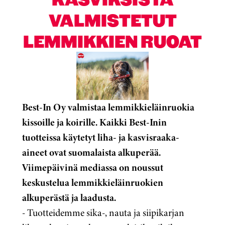
VALMISTETUT
LEMMIKKIEN RUOAT
Best-In Oy valmistaa lemmikkieläinruokia
kissoille ja koirille. Kaikki Best-Inin
tuotteissa käytetyt liha- ja kasvisraaka-
aineet ovat suomalaista alkuperää.
Viimepäivinä mediassa on noussut
keskustelua lemmikkieläinruokien
alkuperästä ja laadusta.
- Tuotteidemme sika-, nauta ja siipikarjan