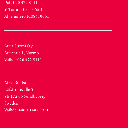
Puh. 020 472 8111
Y-Tunnus 0841066-1
Alv numero FI08410661
Atria Suomi Oy
Atriantie 1, Nurmo
Vaihde 020 472 8111
Atria Ruotsi
Löfströms allé 5
SE-172 66 Sundbyberg
Sweden
Vaihde +46 10 482 39 10