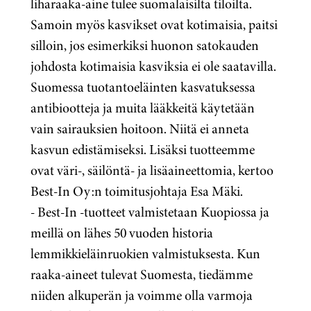
liharaaka-aine tulee suomalaisilta tiloilta.
Samoin myös kasvikset ovat kotimaisia, paitsi
silloin, jos esimerkiksi huonon satokauden
johdosta kotimaisia kasviksia ei ole saatavilla.
Suomessa tuotantoeläinten kasvatuksessa
antibiootteja ja muita lääkkeitä käytetään
vain sairauksien hoitoon. Niitä ei anneta
kasvun edistämiseksi. Lisäksi tuotteemme
ovat väri-, säilöntä- ja lisäaineettomia, kertoo
Best-In Oy:n toimitusjohtaja Esa Mäki.
- Best-In -tuotteet valmistetaan Kuopiossa ja
meillä on lähes 50 vuoden historia
lemmikkieläinruokien valmistuksesta. Kun
raaka-aineet tulevat Suomesta, tiedämme
niiden alkuperän ja voimme olla varmoja