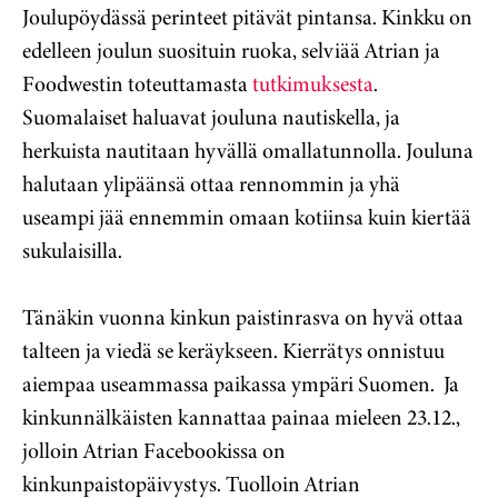
Joulupöydässä perinteet pitävät pintansa. Kinkku on
edelleen joulun suosituin ruoka, selviää Atrian ja
Foodwestin toteuttamasta
tutkimuksesta
.
Suomalaiset haluavat jouluna nautiskella, ja
herkuista nautitaan hyvällä omallatunnolla. Jouluna
halutaan ylipäänsä ottaa rennommin ja yhä
useampi jää ennemmin omaan kotiinsa kuin kiertää
sukulaisilla.
Tänäkin vuonna kinkun paistinrasva on hyvä ottaa
talteen ja viedä se keräykseen. Kierrätys onnistuu
aiempaa useammassa paikassa ympäri Suomen. Ja
kinkunnälkäisten kannattaa painaa mieleen 23.12.,
jolloin Atrian Facebookissa on
kinkunpaistopäivystys. Tuolloin Atrian