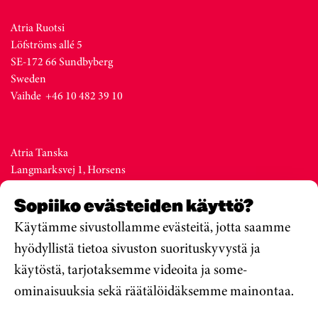
Atria Ruotsi
Löfströms allé 5
SE-172 66 Sundbyberg
Sweden
Vaihde +46 10 482 39 10
Atria Tanska
Langmarksvej 1, Horsens
DK-8700
Sopiiko evästeiden käyttö?
Denmark
Vaihde +45 76 28 25 00
Käytämme sivustollamme evästeitä, jotta saamme
hyödyllistä tietoa sivuston suorituskyvystä ja
käytöstä, tarjotaksemme videoita ja some-
Atria Viro
ominaisuuksia sekä räätälöidäksemme mainontaa.
Metsa str. 19, Valga
EE-68206