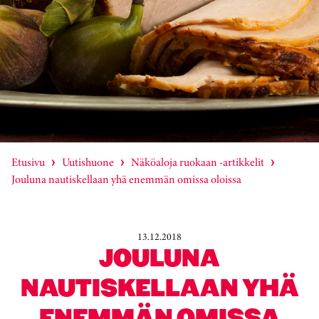
Etusivu
Uutishuone
Näköaloja ruokaan -artikkelit
Jouluna nautiskellaan yhä enemmän omissa oloissa
13.12.2018
JOULUNA
NAUTISKELLAAN YHÄ
ENEMMÄN OMISSA