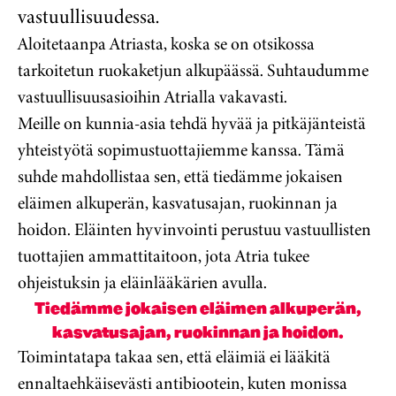
vastuullisuudessa.
Aloitetaanpa Atriasta, koska se on otsikossa
tarkoitetun ruokaketjun alkupäässä. Suhtaudumme
vastuullisuusasioihin Atrialla vakavasti.
Meille on kunnia-asia tehdä hyvää ja pitkäjänteistä
yhteistyötä sopimustuottajiemme kanssa. Tämä
suhde mahdollistaa sen, että tiedämme jokaisen
eläimen alkuperän, kasvatusajan, ruokinnan ja
hoidon. Eläinten hyvinvointi perustuu vastuullisten
tuottajien ammattitaitoon, jota Atria tukee
ohjeistuksin ja eläinlääkärien avulla.
Tiedämme jokaisen eläimen alkuperän,
kasvatusajan, ruokinnan ja hoidon.
Toimintatapa takaa sen, että eläimiä ei lääkitä
ennaltaehkäisevästi antibiootein, kuten monissa