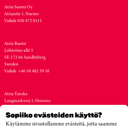
Atria Suomi Oy
Atriantie 1, Nurmo
Vaihde 020 472 8111
Atria Ruotsi
Löfströms allé 5
SE-172 66 Sundbyberg
Sweden
Vaihde +46 10 482 39 10
Atria Tanska
Langmarksvej 1, Horsens
DK-8700
Sopiiko evästeiden käyttö?
Denmark
Vaihde +45 76 28 25 00
Käytämme sivustollamme evästeitä, jotta saamme