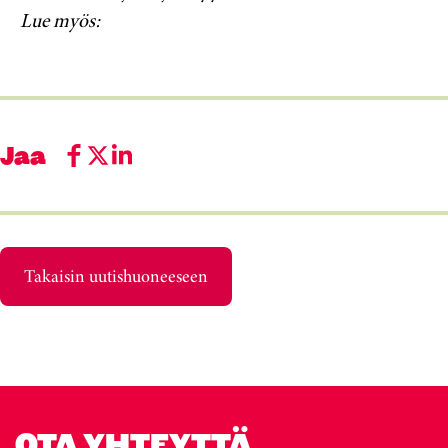
Lue myös:
Jaa
Takaisin uutishuoneeseen
OTA YHTEYTTÄ