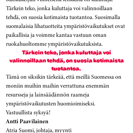
Tärkein teko, jonka kuluttaja voi valinnoillaan
tehdä, on suosia kotimaista tuotantoa. Suosimalla
suomalaisia lihatuotteita ympäristövaikutukset ovat
paikallisia ja voimme kantaa vastuun oman
ruokahuoltomme ympäristövaikutuksista.
Tärkein teko, jonka kuluttaja voi
valinnoillaan tehdä, on suosia kotimaista
tuotantoa.
Tämä on siksikin tärkeää, että meillä Suomessa on
moniin muihin maihin verrattuna enemmän
resursseja ja lainsäädännön raameja
ympäristövaikutusten huomioimiseksi.
Vastuullista syksyä!
Antti Paavilainen
Atria Suomi, johtaja, myynti