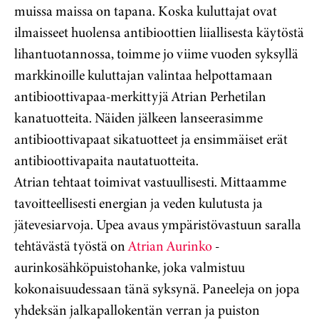
muissa maissa on tapana. Koska kuluttajat ovat
ilmaisseet huolensa antibioottien liiallisesta käytöstä
lihantuotannossa, toimme jo viime vuoden syksyllä
markkinoille kuluttajan valintaa helpottamaan
antibioottivapaa-merkittyjä Atrian Perhetilan
kanatuotteita. Näiden jälkeen lanseerasimme
antibioottivapaat sikatuotteet ja ensimmäiset erät
antibioottivapaita nautatuotteita.
Atrian tehtaat toimivat vastuullisesti. Mittaamme
tavoitteellisesti energian ja veden kulutusta ja
jätevesiarvoja. Upea avaus ympäristövastuun saralla
tehtävästä työstä on
Atrian Aurinko
-
aurinkosähköpuistohanke, joka valmistuu
kokonaisuudessaan tänä syksynä. Paneeleja on jopa
yhdeksän jalkapallokentän verran ja puiston