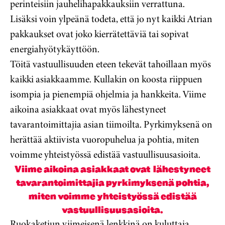
perinteisiin jauhelihapakkauksiin verrattuna.
Lisäksi voin ylpeänä todeta, että jo nyt kaikki Atrian
pakkaukset ovat joko kierrätettäviä tai sopivat
energiahyötykäyttöön.
Töitä vastuullisuuden eteen tekevät tahoillaan myös
kaikki asiakkaamme. Kullakin on koosta riippuen
isompia ja pienempiä ohjelmia ja hankkeita. Viime
aikoina asiakkaat ovat myös lähestyneet
tavarantoimittajia asian tiimoilta. Pyrkimyksenä on
herättää aktiivista vuoropuhelua ja pohtia, miten
voimme yhteistyössä edistää vastuullisuusasioita.
Viime aikoina asiakkaat ovat lähestyneet
tavarantoimittajia pyrkimyksenä pohtia,
miten voimme yhteistyössä edistää
vastuullisuusasioita.
Ruokaketjun viimeisenä lenkkinä on kuluttaja.