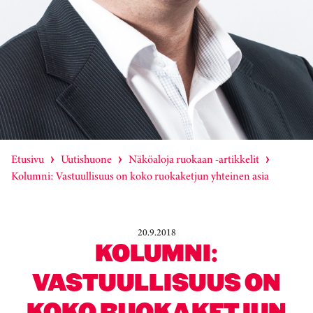
Etusivu
Uutishuone
Näköaloja ruokaan -artikkelit
Kolumni: Vastuullisuus on koko ruokaketjun yhteinen asia
20.9.2018
KOLUMNI:
VASTUULLISUUS ON
KOKO RUOKAKETJUN