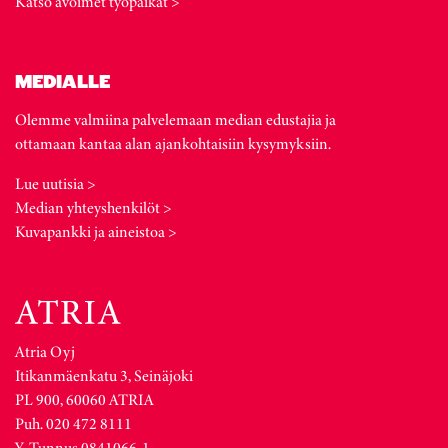
Katso avoimet työpaikat >
MEDIALLE
Olemme valmiina palvelemaan median edustajia ja
ottamaan kantaa alan ajankohtaisiin kysymyksiin.
Lue uutisia >
Median yhteyshenkilöt >
Kuvapankki ja aineistoa >
Atria Oyj
Itikanmäenkatu 3, Seinäjoki
PL 900, 60060 ATRIA
Puh. 020 472 8111
Y-Tunnus 0841066-1