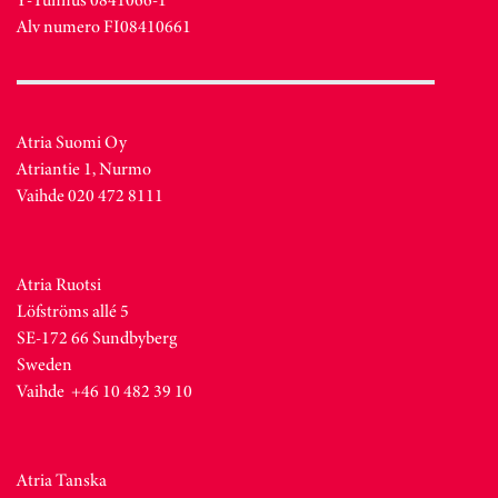
Alv numero FI08410661
Atria Suomi Oy
Atriantie 1, Nurmo
Vaihde 020 472 8111
Atria Ruotsi
Löfströms allé 5
SE-172 66 Sundbyberg
Sweden
Vaihde +46 10 482 39 10
Atria Tanska