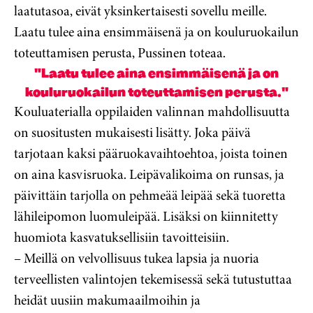
laatutasoa, eivät yksinkertaisesti sovellu meille.
Laatu tulee aina ensimmäisenä ja on kouluruokailun
toteuttamisen perusta, Pussinen toteaa.
"Laatu tulee aina ensimmäisenä ja on
kouluruokailun toteuttamisen perusta."
Kouluaterialla oppilaiden valinnan mahdollisuutta
on suositusten mukaisesti lisätty. Joka päivä
tarjotaan kaksi pääruokavaihtoehtoa, joista toinen
on aina kasvisruoka. Leipävalikoima on runsas, ja
päivittäin tarjolla on pehmeää leipää sekä tuoretta
lähileipomon luomuleipää. Lisäksi on kiinnitetty
huomiota kasvatuksellisiin tavoitteisiin.
– Meillä on velvollisuus tukea lapsia ja nuoria
terveellisten valintojen tekemisessä sekä tutustuttaa
heidät uusiin makumaailmoihin ja