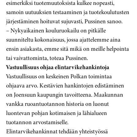
esimerkiksi tuotemuutoksista kulkee nopeasti,
samoin uutuuksien testaaminen ja tuotekoulutusten
järjestäminen hoituvat sujuvasti, Pussinen sanoo.
– Nykyaikainen kouluruokailu on pitkälle
suunniteltu kokonaisuus, jossa ajattelemme aina
ensin asiakasta, emme sitä mikä on meille helpointa
tai vaivattominta, toteaa Pussinen.
Vastuullisuus ohjaa elintarvikehankintoja
Vastuullisuus on keskeinen Polkan toimintaa
ohjaava arvo. Kestävien hankintojen edistäminen
on Joensuun kaupungin tavoitteena. Maakunnan
vankka ruoantuotannon historia on luonut
luontevan pohjan kotimaisen ja lähialueen
tuotannon arvostamiselle.
Elintarvikehankinnat tehdään yhteistyössä