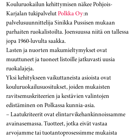
Kouluruokailun kehittymisen näkee Pohjois-
Karjalan tukipalvelut
Polkka Oy
:n
palvelusuunnittelija Sinikka Pussisen mukaan
parhaiten ruokalistoilta. Joensuussa niitä on tallessa
jopa 1960-luvulta saakka.
Lasten ja nuorten makumieltymykset ovat
muuttuneet ja tuoneet listoille jatkuvasti uusia
ruokalajeja.
Yksi kehitykseen vaikuttaneista asioista ovat
kouluruokailusuositukset, joiden mukaisten
ravitsemuskriteerien ja kestävien valintojen
edistäminen on Polkassa kunnia-asia.
– Laatukriteerit ovat elintarvikehankinnoissamme
avainasemassa. Tuotteet, jotka eivät vastaa
arvojamme tai tuotantoprosessimme mukaista