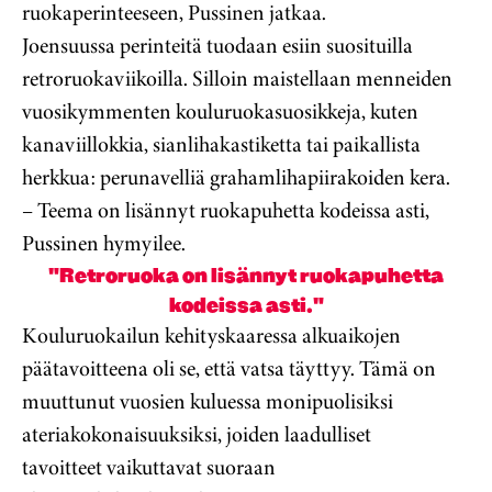
ruokaperinteeseen, Pussinen jatkaa.
Joensuussa perinteitä tuodaan esiin suosituilla
retroruokaviikoilla. Silloin maistellaan menneiden
vuosikymmenten kouluruokasuosikkeja, kuten
kanaviillokkia, sianlihakastiketta tai paikallista
herkkua: perunavelliä grahamlihapiirakoiden kera.
– Teema on lisännyt ruokapuhetta kodeissa asti,
Pussinen hymyilee.
"Retroruoka on lisännyt ruokapuhetta
kodeissa asti."
Kouluruokailun kehityskaaressa alkuaikojen
päätavoitteena oli se, että vatsa täyttyy. Tämä on
muuttunut vuosien kuluessa monipuolisiksi
ateriakokonaisuuksiksi, joiden laadulliset
tavoitteet vaikuttavat suoraan