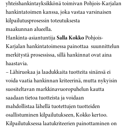
yhteishankintayksikkönä toimivan Pohjois-Karjalan
hankintatoimen kanssa, joka vastaa varsinaisen
kilpailutusprosessin toteutuksesta
maakunnan alueella.
Hankinta-asiantuntija
Salla Kokko
Pohjois-
Karjalan hankintatoimessa painottaa suunnittelun
merkitystä prosessissa, sillä hankinnat ovat aina
haastavia.
– Lähiruokaa ja laadukkaita tuotteita sinänsä ei
voida vaatia hankinnan kriteerinä, mutta nykyisin
suositeltavan markkinavuoropuhelun kautta
saadaan tietoa tuotteista ja voidaan
mahdollistaa lähellä tuotettujen tuotteiden
osallistuminen kilpailutukseen, Kokko kertoo.
Kilpailutuksessa laatukriteerien painottaminen on