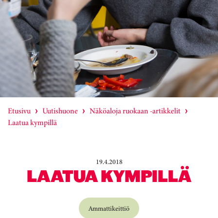
Etusivu
Uutishuone
Näköaloja ruokaan -artikkelit
Laatua kympillä
19.4.2018
LAATUA KYMPILLÄ
Ammattikeittiö