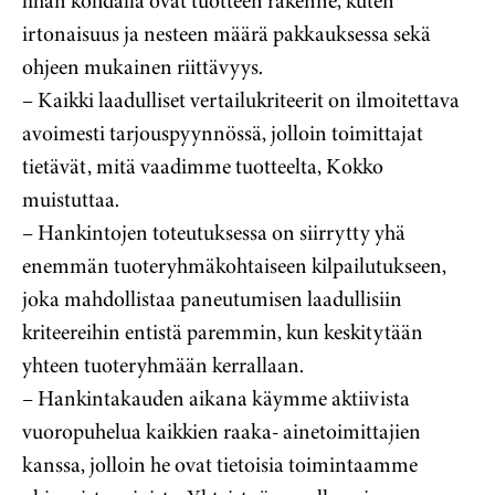
lihan kohdalla ovat tuotteen rakenne, kuten
irtonaisuus ja nesteen määrä pakkauksessa sekä
ohjeen mukainen riittävyys.
– Kaikki laadulliset vertailukriteerit on ilmoitettava
avoimesti tarjouspyynnössä, jolloin toimittajat
tietävät, mitä vaadimme tuotteelta, Kokko
muistuttaa.
– Hankintojen toteutuksessa on siirrytty yhä
enemmän tuoteryhmäkohtaiseen kilpailutukseen,
joka mahdollistaa paneutumisen laadullisiin
kriteereihin entistä paremmin, kun keskitytään
yhteen tuoteryhmään kerrallaan.
– Hankintakauden aikana käymme aktiivista
vuoropuhelua kaikkien raaka- ainetoimittajien
kanssa, jolloin he ovat tietoisia toimintaamme