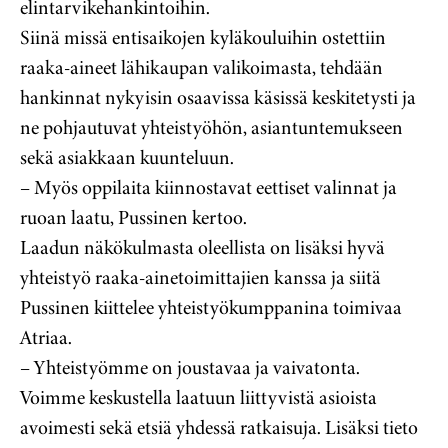
elintarvikehankintoihin.
Siinä missä entisaikojen kyläkouluihin ostettiin
raaka-aineet lähikaupan valikoimasta, tehdään
hankinnat nykyisin osaavissa käsissä keskitetysti ja
ne pohjautuvat yhteistyöhön, asiantuntemukseen
sekä asiakkaan kuunteluun.
– Myös oppilaita kiinnostavat eettiset valinnat ja
ruoan laatu, Pussinen kertoo.
Laadun näkökulmasta oleellista on lisäksi hyvä
yhteistyö raaka-ainetoimittajien kanssa ja siitä
Pussinen kiittelee yhteistyökumppanina toimivaa
Atriaa.
– Yhteistyömme on joustavaa ja vaivatonta.
Voimme keskustella laatuun liittyvistä asioista
avoimesti sekä etsiä yhdessä ratkaisuja. Lisäksi tieto