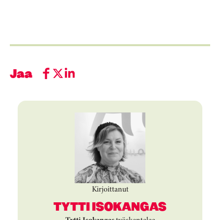
Jaa
Kirjoittanut
TYTTI ISOKANGAS
Tytti Isokangas
työskentelee