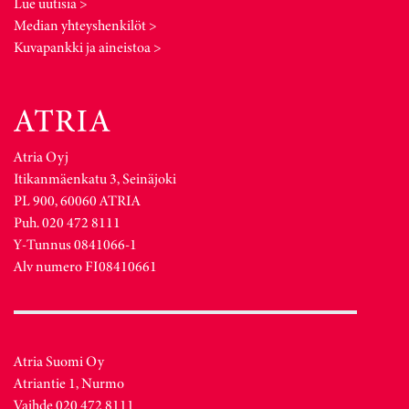
Lue uutisia >
Median yhteyshenkilöt >
Kuvapankki ja aineistoa >
Atria Oyj
Itikanmäenkatu 3, Seinäjoki
PL 900, 60060 ATRIA
Puh. 020 472 8111
Y-Tunnus 0841066-1
Alv numero FI08410661
Atria Suomi Oy
Atriantie 1, Nurmo
Vaihde 020 472 8111