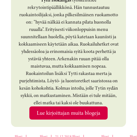
rekrytointipäällikkönä. Hän tunnustautuu
ruokaintoilijaksi, jonka pilkesilmäinen ruokamotto
on: ”hyvää nälkää ei kannata pilata huonolla
ruualla”. Erityisesti viikonloppuisin menu
suunnitellaan huolella, pöytä katetaan kauniisti ja
kokkaamiseen käytetään aikaa. Ruokailuhetket ovat
yhdessäoloa ja erinomaisia syitä koota perhettä ja
ystäviä yhteen. Arkenakin ruuan pitää olla
maistuvaa, mutta kokkaamisen nopeaa.
Ruokaintoilun lisäksi Tytti rakastaa merta ja
purjehtimista. Löytö- ja luontoretket saaristossa on
kesän kohokohtia. Kolmas intoilu, jolle Tytin sydän
sykkii, on matkustaminen. Mistään ei tule mitään,
ellei matka tai kaksi ole buukattuna.
Lue kirjoittajan muita blogeja
Blogi
|
Blogi
|
21.12.2018
Blogi
|
Blogi
|
Blog