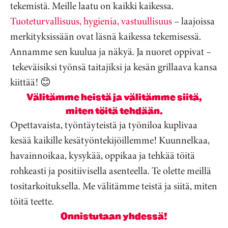
tekemistä. Meille laatu on kaikki kaikessa.
Tuoteturvallisuus, hygienia, vastuullisuus
– laajoissa
merkityksissään ovat läsnä kaikessa tekemisessä.
Annamme sen kuulua ja näkyä. Ja nuoret oppivat –
tekeväisiksi työnsä taitajiksi ja kesän grillaava kansa
kiittää!
😊
Välitämme heistä ja välitämme siitä,
miten töitä tehdään.
Opettavaista, työntäyteistä ja työniloa kuplivaa
kesää kaikille kesätyöntekijöillemme! Kuunnelkaa,
havainnoikaa, kysykää, oppikaa ja tehkää töitä
rohkeasti ja positiivisella asenteella. Te olette meillä
tositarkoituksella. Me välitämme teistä ja siitä, miten
töitä teette.
Onnistutaan yhdessä!