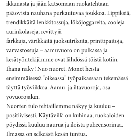
ikkunasta ja jään katsomaan ruokatehtaan
pääovista nauhana purkautuvaa joukkoa. Lippiksiä,
trendikkäitä lenkkitossuja, lököjoggareita, cooleja
aurinkolaseja, revittyjä
farkkuja, värikkäitä juoksutrikoita, printtipaitoja,
varvastossuja – aamuvuoro on pulkassa ja
kesätyöntekijämme ovat lähdössä töistä kotiin.
Ihana näky! Nuo nuoret. Monet heistä
ensimmäisessä ”oikeassa” työpaikassaan tekemässä
täyttä työviikkoa. Aamu- ja iltavuoroja, osa
yövuorojakin.
Nuorten tulo tehtaillemme näkyy ja kuuluu –
positiivisesti. Käytävillä on kuhinaa, ruokaloiden
pöydissä kuuluu naurua ja iloista puheensorinaa.
Ilmassa on selkeästi kesän tuntua.