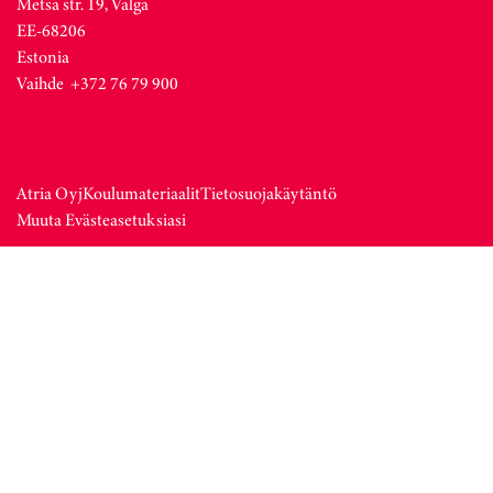
Metsa str. 19, Valga
EE-68206
Estonia
Vaihde +372 76 79 900
Atria Oyj
Koulumateriaalit
Tietosuojakäytäntö
Muuta Evästeasetuksiasi