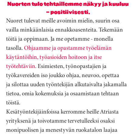
Nuorten tulo tehtaillemme näkyy ja kuuluu
– positiivisesti.
Nuoret tulevat meille avoimin mielin, suurin osa
vailla minkäänlaisia ennakkoasenteita. Tekemään
töitä ja oppimaan. Ja me opetamme - monella
tasolla.
Ohjaamme ja opastamme työelämän
käytäntöihin, työasioiden hoitoon ja itse
työtehtäviin
. Esimiesten, työnopastajien ja
työkavereiden iso joukko ohjaa, neuvoo, opettaa
ja silottaa uuden työntekijän alkutaivalta jakamalla
tietoa, omia kokemuksia ja osaamistaan tehtaan
töistä.
Kesätyöntekijäinfoissa kerromme heille Atriasta
yrityksenä ja toivotamme tervetulleeksi osaksi
monipuolisen ja menestyvän ruokatalon laajaa