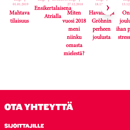
Ohita korttikaruselli
01.01.2019
27.12.2018
18.12.2018
13.12
Ensikertalaisena
Mahtava
Miten
Havaintoja
On
Atrialla
tilaisuus
vuosi 2018
Gröhnin
joul
meni
perheen
ihan 
niinku
joulusta
stres
omasta
mielestä?
Karuselli ohitettu.
OTA YHTEYTTÄ
SIJOITTAJILLE