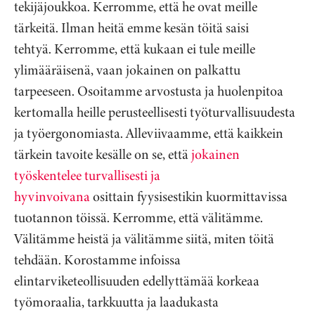
tekijäjoukkoa. Kerromme, että he ovat meille
tärkeitä. Ilman heitä emme kesän töitä saisi
tehtyä. Kerromme, että kukaan ei tule meille
ylimääräisenä, vaan jokainen on palkattu
tarpeeseen. Osoitamme arvostusta ja huolenpitoa
kertomalla heille perusteellisesti työturvallisuudesta
ja työergonomiasta. Alleviivaamme, että kaikkein
tärkein tavoite kesälle on se, että
jokainen
työskentelee turvallisesti ja
hyvinvoivana
osittain fyysisestikin kuormittavissa
tuotannon töissä. Kerromme, että välitämme.
Välitämme heistä ja välitämme siitä, miten töitä
tehdään. Korostamme infoissa
elintarviketeollisuuden edellyttämää korkeaa
työmoraalia, tarkkuutta ja laadukasta