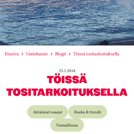
Etusivu
Uutishuone
Blogit
Töissä tositarkoituksella
25.5.2018
TÖISSÄ
TOSITARKOITUKSELLA
Atrialaiset osaajat
Ruoka & trendit
Vastuullisuus