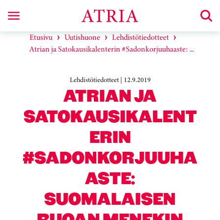
Etusivu
Uutishuone
Lehdistötiedotteet
Atrian ja Satokausikalenterin #Sadonkorjuuhaaste: ...
Lehdistötiedotteet | 12.9.2019
ATRIAN JA
SATOKAUSIKALENT
ERIN
#SADONKORJUUHA
ASTE:
SUOMALAISEN
RUOAN MENEKIN