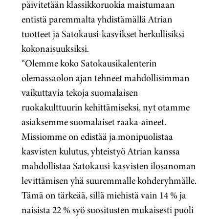
päivitetään klassikkoruokia maistumaan
entistä paremmalta yhdistämällä Atrian
tuotteet ja Satokausi-kasvikset herkullisiksi
kokonaisuuksiksi.
“Olemme koko Satokausikalenterin
olemassaolon ajan tehneet mahdollisimman
vaikuttavia tekoja suomalaisen
ruokakulttuurin kehittämiseksi, nyt otamme
asiaksemme suomalaiset raaka-aineet.
Missiomme on edistää ja monipuolistaa
kasvisten kulutus, yhteistyö Atrian kanssa
mahdollistaa Satokausi-kasvisten ilosanoman
levittämisen yhä suuremmalle kohderyhmälle.
Tämä on tärkeää, sillä miehistä vain 14 % ja
naisista 22 % syö suositusten mukaisesti puoli