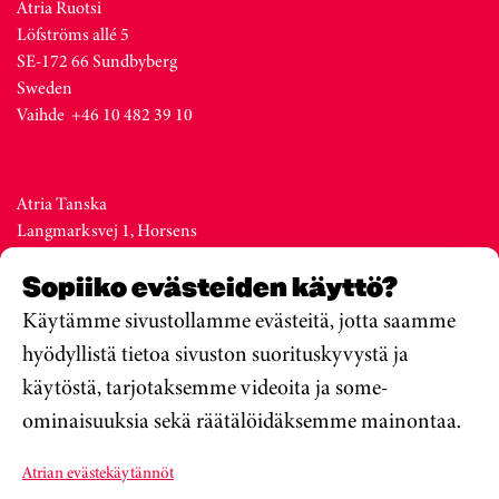
Atria Ruotsi
Löfströms allé 5
SE-172 66 Sundbyberg
Sweden
Vaihde +46 10 482 39 10
Atria Tanska
Langmarksvej 1, Horsens
DK-8700
Sopiiko evästeiden käyttö?
Denmark
Vaihde +45 76 28 25 00
Käytämme sivustollamme evästeitä, jotta saamme
hyödyllistä tietoa sivuston suorituskyvystä ja
käytöstä, tarjotaksemme videoita ja some-
Atria Viro
ominaisuuksia sekä räätälöidäksemme mainontaa.
Metsa str. 19, Valga
EE-68206
Atrian evästekäytännöt
Estonia