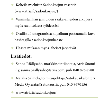
Kokeile mieluista Sadonkorjuu-reseptiä
(www.atria.fi/sadonkorjuu/)
Varmista lihan ja muiden raaka-aineiden alkuperä
myös ravintolassa syödessäsi
Osallistu Instagramissa kilpailuun postaamalla kuva
hashtagilla #sadonkorjuuhaaste
Haasta mukaan myös läheiset ja ystävät
Lisätiedot:
Sanna Päällysaho, markkinointijohtaja, Atria Suomi
Oy, sanna.paallysaho@atria.com, puh. 040 826 8588
Natalia Salmela, toimitusjohtaja, Satokausikalenteri
Media Oy, nata@satokausi.fi, puh. 040 9670156
www.atria.fi/sadonkorjuu/