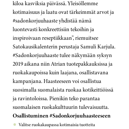
kiloa kasviksia päivässä. Yleisöllemme
kotimaisuus ja laatu ovat tärkeimmät arvot ja
#sadonkorjuuhaaste yhdistää nämä
luontevasti konkreettisiin tekoihin ja
inspiroivaan reseptiikkaan”, riemuitsee
Satokausikalenterin perustaja Samuli Karjula.
#Sadonkorjuuhaaste tulee näkymään syksyn
2019 aikana niin Atrian tuotepakkauksissa ja
ruokakaupoissa kuin laajana, osallistavana
kampanjana. Haasteeseen voi osallistua
suosimalla suomalaista ruokaa kotikeittiöissä
ja ravintoloissa. Pienikin teko parantaa
suomalaisen ruokakulttuurin tulevaisuutta.
Osallistuminen #Sadonkorjuuhaasteeseen
Valitse ruokakaupassa kotimaisia tuotteita