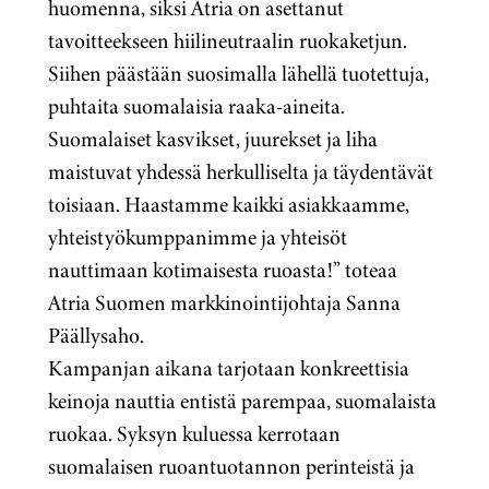
huomenna, siksi Atria on asettanut
tavoitteekseen hiilineutraalin ruokaketjun.
Siihen päästään suosimalla lähellä tuotettuja,
puhtaita suomalaisia raaka-aineita.
Suomalaiset kasvikset, juurekset ja liha
maistuvat yhdessä herkulliselta ja täydentävät
toisiaan. Haastamme kaikki asiakkaamme,
yhteistyökumppanimme ja yhteisöt
nauttimaan kotimaisesta ruoasta!” toteaa
Atria Suomen markkinointijohtaja Sanna
Päällysaho.
Kampanjan aikana tarjotaan konkreettisia
keinoja nauttia entistä parempaa, suomalaista
ruokaa. Syksyn kuluessa kerrotaan
suomalaisen ruoantuotannon perinteistä ja