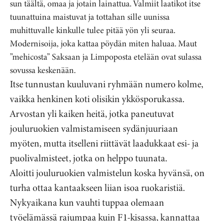
sun täältä, omaa ja jotain lainattua. Valmiit laatikot itse
tuunattuina maistuvat ja tottahan sille uunissa
muhittuvalle kinkulle tulee pitää yön yli seuraa.
Modernisoija, joka kattaa pöydän miten haluaa. Maut
”mehicosta” Saksaan ja Limpoposta etelään ovat sulassa
sovussa keskenään.
Itse tunnustan kuuluvani ryhmään numero kolme,
vaikka henkinen koti olisikin ykkösporukassa.
Arvostan yli kaiken heitä, jotka paneutuvat
jouluruokien valmistamiseen sydänjuuriaan
myöten, mutta itselleni riittävät laadukkaat esi- ja
puolivalmisteet, jotka on helppo tuunata.
Aloitti jouluruokien valmistelun koska hyvänsä, on
turha ottaa kantaakseen liian isoa ruokaristiä.
Nykyaikana kun vauhti tuppaa olemaan
työelämässä rajumpaa kuin F1-kisassa, kannattaa