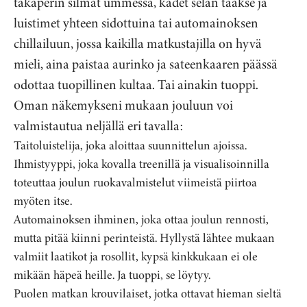
takaperin silmät ummessa, kädet selän taakse ja
luistimet yhteen sidottuina tai automainoksen
chillailuun, jossa kaikilla matkustajilla on hyvä
mieli, aina paistaa aurinko ja sateenkaaren päässä
odottaa tuopillinen kultaa. Tai ainakin tuoppi.
Oman näkemykseni mukaan jouluun voi
valmistautua neljällä eri tavalla:
Taitoluistelija, joka aloittaa suunnittelun ajoissa.
Ihmistyyppi, joka kovalla treenillä ja visualisoinnilla
toteuttaa joulun ruokavalmistelut viimeistä piirtoa
myöten itse.
Automainoksen ihminen, joka ottaa joulun rennosti,
mutta pitää kiinni perinteistä. Hyllystä lähtee mukaan
valmiit laatikot ja rosollit, kypsä kinkkukaan ei ole
mikään häpeä heille. Ja tuoppi, se löytyy.
Puolen matkan krouvilaiset, jotka ottavat hieman sieltä