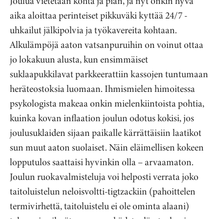
Joulua vietetään kohta ja pian, ja nyt onkin hyvä
aika aloittaa perinteiset pikkuväki kyttää 24/7 -
uhkailut jälkipolvia ja työkavereita kohtaan.
Alkulämpöjä aaton vatsanpuruihin on voinut ottaa
jo lokakuun alusta, kun ensimmäiset
suklaapukkilavat parkkeerattiin kassojen tuntumaan
heräteostoksia luomaan. Ihmismielen himoitessa
psykologista makeaa onkin mielenkiintoista pohtia,
kuinka kovan inflaation joulun odotus kokisi, jos
joulusuklaiden sijaan paikalle kärrättäisiin laatikot
sun muut aaton suolaiset. Näin eläimellisen kokeen
lopputulos saattaisi hyvinkin olla – arvaamaton.
Joulun ruokavalmisteluja voi helposti verrata joko
taitoluistelun neloisvoltti-tigtzackiin (pahoittelen
termivirhettä, taitoluistelu ei ole ominta alaani)