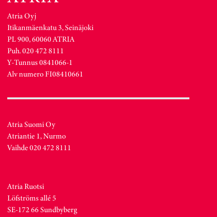
Atria Oyj
Itikanmäenkatu 3, Seinäjoki
PL 900, 60060 ATRIA
Puh. 020 472 8111
Y-Tunnus 0841066-1
Alv numero FI08410661
Atria Suomi Oy
Atriantie 1, Nurmo
Vaihde 020 472 8111
Atria Ruotsi
Löfströms allé 5
SE-172 66 Sundbyberg