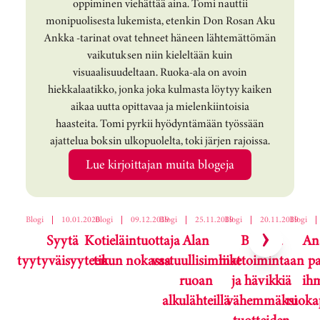
oppiminen viehättää aina. Tomi nauttii
monipuolisesta lukemista, etenkin Don Rosan Aku
Ankka -tarinat ovat tehneet häneen lähtemättömän
vaikutuksen niin kieleltään kuin
visuaalisuudeltaan. Ruoka-ala on avoin
hiekkalaatikko, jonka joka kulmasta löytyy kaiken
aikaa uutta opittavaa ja mielenkiintoisia
haasteita. Tomi pyrkii hyödyntämään työssään
ajattelua boksin ulkopuolelta, toki järjen rajoissa.
Lue kirjoittajan muita blogeja
Ohita korttikaruselli
Blogi
|
10.01.2020
Blogi
|
09.12.2019
Blogi
|
25.11.2019
Blogi
|
20.11.2019
Blogi
|
Syytä
Kotieläintuottaja
Alan
Buustia
An
tyytyväisyyteen
tikun nokassa
vastuullisimmat
liiketoimintaan
pa
ruoan
ja hävikkiä
ihm
alkulähteillä
vähemmäksi
ruoka