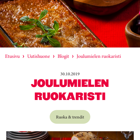
Etusivu
Uutishuone
Blogit
Joulumielen ruokaristi
30.10.2019
JOULUMIELEN
RUOKARISTI
Ruoka & trendit