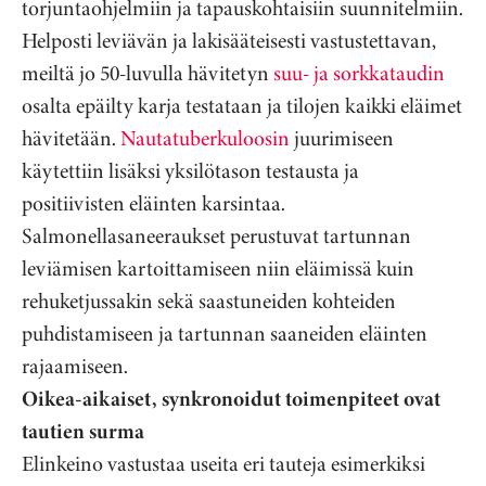
torjuntaohjelmiin ja tapauskohtaisiin suunnitelmiin.
Helposti leviävän ja lakisääteisesti vastustettavan,
meiltä jo 50-luvulla hävitetyn
suu- ja sorkkataudin
osalta epäilty karja testataan ja tilojen kaikki eläimet
hävitetään.
Nautatuberkuloosin
juurimiseen
käytettiin lisäksi yksilötason testausta ja
positiivisten eläinten karsintaa.
Salmonellasaneeraukset perustuvat tartunnan
leviämisen kartoittamiseen niin eläimissä kuin
rehuketjussakin sekä saastuneiden kohteiden
puhdistamiseen ja tartunnan saaneiden eläinten
rajaamiseen.
Oikea-aikaiset, synkronoidut toimenpiteet ovat
tautien surma
Elinkeino vastustaa useita eri tauteja esimerkiksi