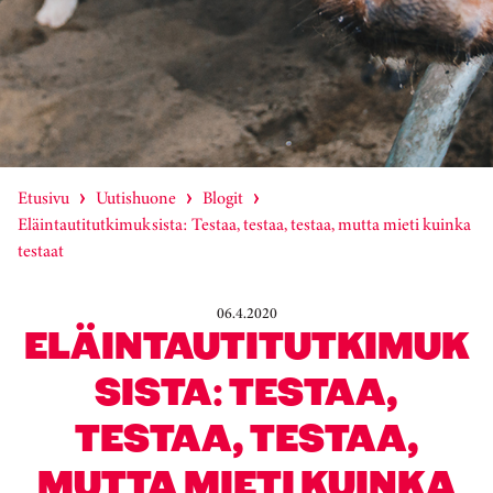
Etusivu
Uutishuone
Blogit
Eläintautitutkimuksista: Testaa, testaa, testaa, mutta mieti kuinka
testaat
06.4.2020
ELÄINTAUTITUTKIMUK
SISTA: TESTAA,
TESTAA, TESTAA,
MUTTA MIETI KUINKA