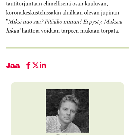
tautitorjuntaan elimellisenä osan kuuluvan,
koronakeskustelussakin aluillaan olevan jupinan
"
Miksi nuo saa? Pitääkö minun? Ei pysty. Maksaa
liikaa"
haittoja voidaan tarpeen mukaan torpata.
Jaa