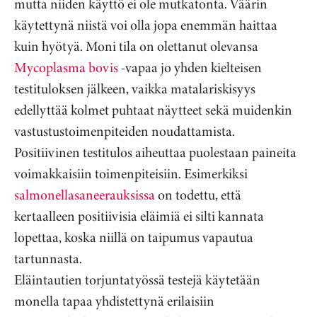
mutta niiden käyttö ei ole mutkatonta. Väärin
käytettynä niistä voi olla jopa enemmän haittaa
kuin hyötyä. Moni tila on olettanut olevansa
Mycoplasma bovis
-vapaa jo yhden kielteisen
testituloksen jälkeen, vaikka matalariskisyys
edellyttää kolmet puhtaat näytteet sekä muidenkin
vastustustoimenpiteiden noudattamista.
Positiivinen testitulos aiheuttaa puolestaan paineita
voimakkaisiin toimenpiteisiin. Esimerkiksi
salmonellasaneerauksissa
on todettu, että
kertaalleen positiivisia eläimiä ei silti kannata
lopettaa, koska niillä on taipumus vapautua
tartunnasta.
Eläintautien torjuntatyössä testejä käytetään
monella tapaa yhdistettynä erilaisiin