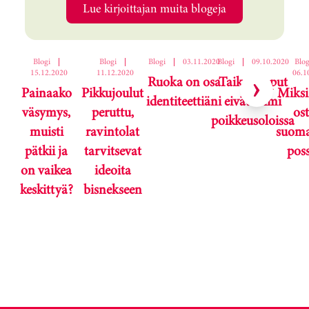
Lue kirjoittajan muita blogeja
Ohita korttikaruselli
Blogi
|
Blogi
|
Blogi
|
03.11.2020
Blogi
|
09.10.2020
Blog
15.12.2020
11.12.2020
06.1
Ruoka on osa
Taikatemput
Painaako
Pikkujoulut
Miksi
identiteettiäni
eivät toimi
väsymys,
peruttu,
os
poikkeusoloissa
muisti
ravintolat
suoma
pätkii ja
tarvitsevat
pos
on vaikea
ideoita
keskittyä?
bisnekseen
Karuselli ohitettu.