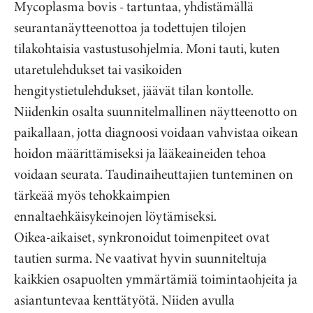
Mycoplasma bovis - tartuntaa, yhdistämällä
seurantanäytteenottoa ja todettujen tilojen
tilakohtaisia vastustusohjelmia. Moni tauti, kuten
utaretulehdukset tai vasikoiden
hengitystietulehdukset, jäävät tilan kontolle.
Niidenkin osalta suunnitelmallinen näytteenotto on
paikallaan, jotta diagnoosi voidaan vahvistaa oikean
hoidon määrittämiseksi ja lääkeaineiden tehoa
voidaan seurata. Taudinaiheuttajien tunteminen on
tärkeää myös tehokkaimpien
ennaltaehkäisykeinojen löytämiseksi.
Oikea-aikaiset, synkronoidut toimenpiteet ovat
tautien surma. Ne vaativat hyvin suunniteltuja
kaikkien osapuolten ymmärtämiä toimintaohjeita ja
asiantuntevaa kenttätyötä. Niiden avulla