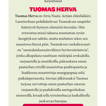
Kirjoittanut
TUOMAS HERVA
Tuomas Herva
on Atria Nauta -ketjun eläinlääkäri.
Luonteeltaan pohdiskelevan Tuomaksen suupielet
kääntyvät hymyyn elämästä itsessään. Hän
rentoutuu missä tahansa muutaman syvän
hengityksen tahtiin, mutta mieluiten tekee sen
maastossa hiessä päin. Tuomaksen ruokabravuuri
on "suomalaiskansainvälinen hyvinvointiateria",
jonka alkupalana nautitaan ruisleipää avokadolla,
raejuustolla ja mustikoilla, pääruokana oman
puutarhan yrteillä maustettua paahtopaistia ja
lisukkeena maustettuja mungopapuja sekä
puikulaperunoita. Aterian jälkiruoaksi Tuomas
tarjoaa survottuja oman puutarhan omenia
raejuustolla ja paahdetuilla auringonkukan
siemenillä, lorauksella tyrnimehua ja lusikallisella
juoksevaa hunajaa.