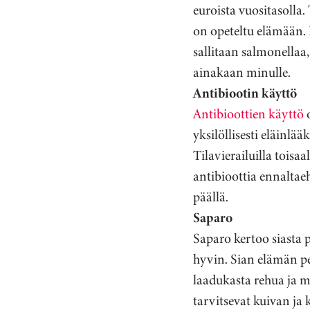
euroista vuositasolla
on opeteltu elämään. K
sallitaan salmonellaa,
ainakaan minulle.
Antibiootin käyttö
Antibioottien käyttö
o
yksilöllisesti eläinlää
Tilavierailuilla toisa
antibioottia ennalta
päällä.
Saparo
Saparo kertoo siasta p
hyvin. Sian elämän pe
laadukasta rehua ja m
tarvitsevat kuivan ja 