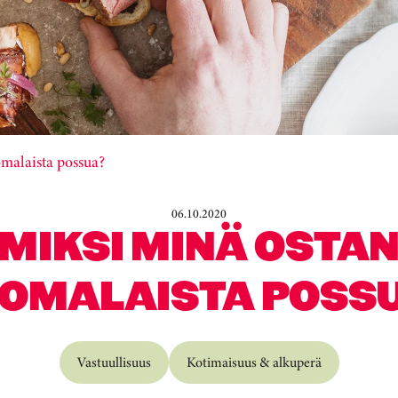
malaista possua?
06.10.2020
MIKSI MINÄ OSTA
OMALAISTA POSS
Vastuullisuus
Kotimaisuus & alkuperä