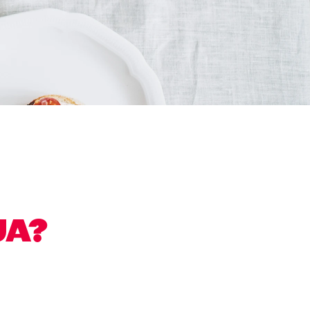
N
UA?