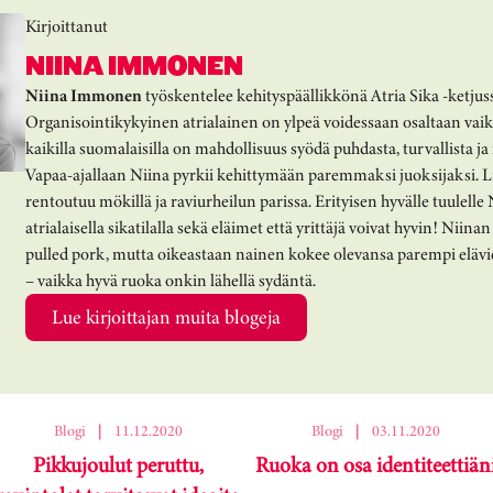
Kirjoittanut
NIINA IMMONEN
Niina Immonen
työskentelee kehityspäällikkönä Atria Sika -ketjus
Organisointikykyinen atrialainen on ylpeä voidessaan osaltaan vaiku
kaikilla suomalaisilla on mahdollisuus syödä puhdasta, turvallista j
Vapaa-ajallaan Niina pyrkii kehittymään paremmaksi juoksijaksi. L
rentoutuu mökillä ja raviurheilun parissa. Erityisen hyvälle tuulelle
atrialaisella sikatilalla sekä eläimet että yrittäjä voivat hyvin! Niin
pulled pork, mutta oikeastaan nainen kokee olevansa parempi elävi
– vaikka hyvä ruoka onkin lähellä sydäntä.
Lue kirjoittajan muita blogeja
Blogi
|
11.12.2020
Blogi
|
03.11.2020
Pikkujoulut peruttu,
Ruoka on osa identiteettiän