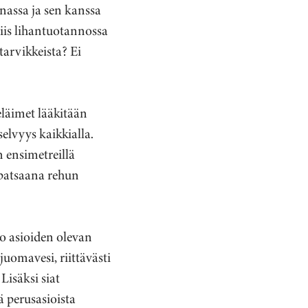
nassa ja sen kanssa
 siis lihantuotannossa
ntarvikkeista? Ei
eläimet lääkitään
selvyys kaikkialla.
n ensimetreillä
patsaana rehun
oo asioiden olevan
uomavesi, riittävästi
isäksi siat
ä perusasioista