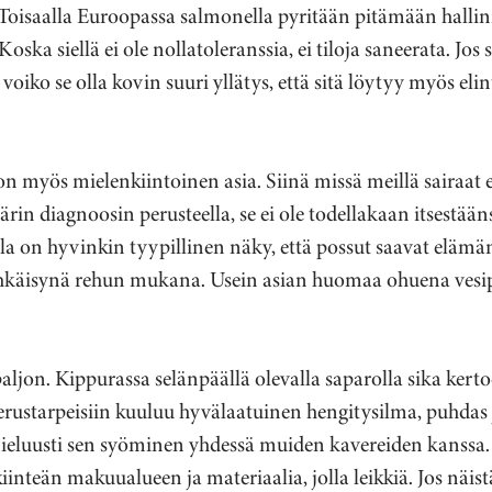
. Toisaalla Euroopassa salmonella pyritään pitämään hallin
oska siellä ei ole nollatoleranssia, ei tiloja saneerata. Jos
 voiko se olla kovin suuri yllätys, että sitä löytyy myös eli
n myös mielenkiintoinen asia. Siinä missä meillä sairaat 
kärin diagnoosin perusteella, se ei ole todellakaan itsestään
alla on hyvinkin tyypillinen näky, että possut saavat elämä
ehkäisynä rehun mukana. Usein asian huomaa ohuena vesi
aljon. Kippurassa selänpäällä olevalla saparolla sika kert
rustarpeisiin kuuluu hyvälaatuinen hengitysilma, puhdas j
ieluusti sen syöminen yhdessä muiden kavereiden kanssa. L
kiinteän makuualueen ja materiaalia, jolla leikkiä. Jos näist