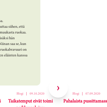
sa.
ttaa siihen, että
a maukasta ruokaa.
isäksi hän
 Niinan saa se, kun
an ruokabravuuri on
en eläinten kanssa
Blogi
|
09.10.2020
Blogi
|
07.09.2020
i
Taikatemput eivät toimi
Pahalaista pussittamas