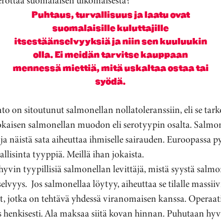
s erottaa suomalaisen ulkomaisesta?
Puhtaus, turvallisuus ja laatu ovat
suomalaisille kuluttajille
itsestäänselvyyksiä ja niin sen kuuluukin
olla. Ei meidän tarvitse kauppaan
mennessä miettiä, mitä uskaltaa ostaa tai
syödä.
o on sitoutunut salmonellan nollatoleranssiin, eli se tark
okaisen salmonellan muodon eli serotyypin osalta. Salmo
ja näistä sata aiheuttaa ihmiselle sairauden. Euroopassa 
allisinta tyyppiä. Meillä ihan jokaista.
t hyvin tyypillisiä salmonellan levittäjä, mistä syystä salm
selvyys.
Jos salmonellaa löytyy, aiheuttaa se tilalle massiiv
, jotka on tehtävä yhdessä viranomaisen kanssa. Operaati
yös henkisesti. Ala maksaa siitä kovan hinnan. Puhutaan hy