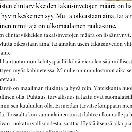
isten elintarvikkeiden takaisinvetojen määrä on li
 hyvin keskeinen syy. Mutta oikeastaan aina, tai ai
inen nimittäjä on ulkomaalainen raaka-aine.
ten elintarvikkeiden takaisinvetojen määrä on lisääntynyt
Mutta oikeastaan aina, tai ainakin usein takaisinvedon yh
aine.
ihantuotannon kehityspäällikkönä vierailen säännöllisest
 liittyen myös kabineteissa. Minulle on muodostunut aika s
otetaan.
ntö on maailman tiukinta ja hyvä niin. Yhteiskunta huole
llinen olla. Puhtaus, turvallisuus ja laatu ovat suomalaisill
a niin sen kuuluukin olla. Ei meidän tarvitse kauppaan men
dä. Toisaalta kun suomalainen turisti lähtee ulkomaille ja 
van ruokaturvallisuudesta, saattaa löytää itsensä aika pia