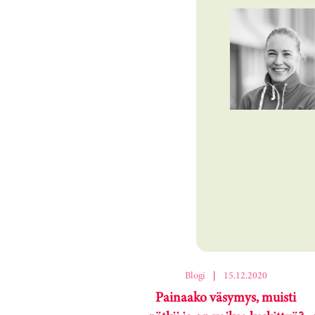
Ohita korttikaruselli
Blogi
|
15.12.2020
Painaako väsymys, muisti