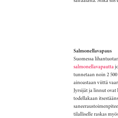
sairaalasta. Mikä sii
Salmonellavapaus
Suomessa lihantuotant
salmonellavapautta
j
tunnetaan noin 2 500 
ainoastaan viittä vaar
Jyrsijät ja linnut ova
todellakaan itsestään
saneeraustoimenpiteet
tilalliselle raskas m