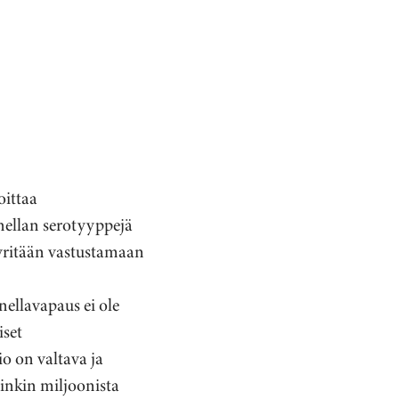
oittaa
nellan serotyyppejä
pyritään vastustamaan
onellavapaus ei ole
iset
o on valtava ja
vinkin miljoonista