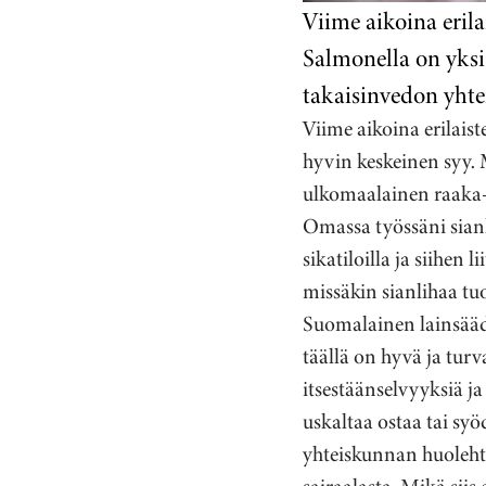
Viime aikoina erila
Salmonella on yksi
takaisinvedon yhte
Viime aikoina erilais
hyvin keskeinen syy. 
ulkomaalainen raaka-
Omassa työssäni sianl
sikatiloilla ja siihen
missäkin sianlihaa tu
Suomalainen lainsäädä
täällä on hyvä ja turva
itsestäänselvyyksiä j
uskaltaa ostaa tai syö
yhteiskunnan huolehti