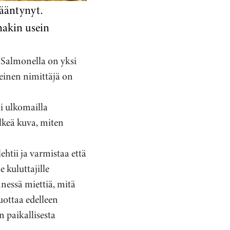
sääntynyt.
nakin usein
. Salmonella on yksi
teinen nimittäjä on
i ulkomailla
elkeä kuva, miten
htii ja varmistaa että
e kuluttajille
nessä miettiä, mitä
luottaa edelleen
n paikallisesta