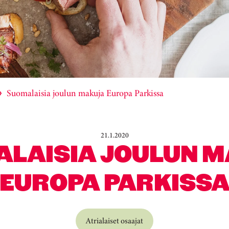
Suomalaisia joulun makuja Europa Parkissa
21.1.2020
LAISIA JOULUN 
EUROPA PARKISS
Atrialaiset osaajat