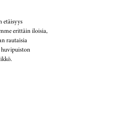
n etäisyys
me erittäin iloisia,
n rautaisia
i huvipuiston
ikkö.