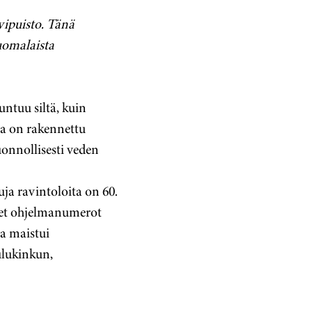
vipuisto. Tänä
uomalaista
ntuu siltä, kuin
ka on rakennettu
uonnollisesti veden
ja ravintoloita on 60.
iset ohjelmanumerot
a maistui
ulukinkun,