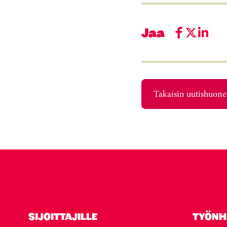
Jaa
Takaisin uutishuon
SIJOITTAJILLE
TYÖNH