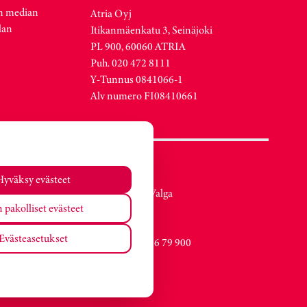
n median
Atria Oyj
lan
Itikanmäenkatu 3, Seinäjoki
PL 900, 60060 ATRIA
Puh. 020 472 8111
Y-Tunnus 0841066-1
Alv numero FI08410661
Atria Viro
Hyväksy evästeet
Metsa str. 19, Valga
 pakolliset evästeet
EE-68206
Estonia
Evästeasetukset
Vaihde +372 76 79 900