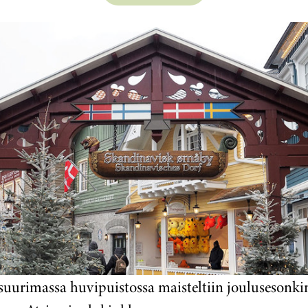
suurimassa huvipuistossa maisteltiin joulusesonki