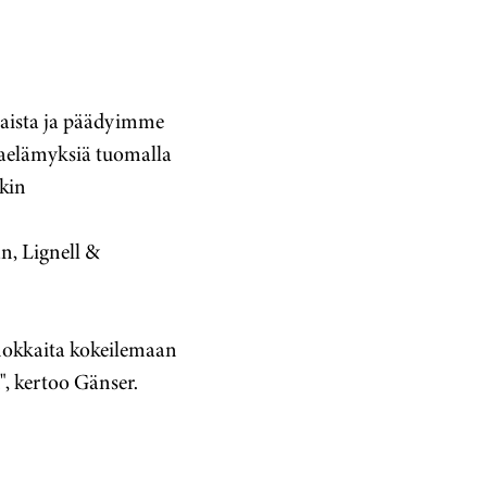
laista ja päädyimme
kaelämyksiä tuomalla
kin
an, Lignell &
nnokkaita kokeilemaan
", kertoo Gänser.