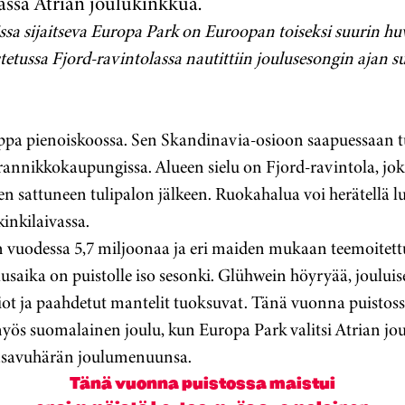
sa Atrian joulukinkkua.
sa sijaitseva Europa Park on Euroopan toiseksi suurin hu
etussa Fjord-ravintolassa nautittiin joulusesongin ajan s
ppa pienoiskoossa. Sen Skandinavia-osioon saapuessaan tu
a rannikkokaupungissa. Alueen sielu on Fjord-ravintola, jo
tten sattuneen tulipalon jälkeen. Ruokahalua voi herätellä l
kinkilaivassa.
n vuodessa 5,7 miljoonaa ja eri maiden mukaan teemoitettu
lusaika on puistolle iso sesonki. Glühwein höyryää, joulu
iot ja paahdetut mantelit tuoksuvat. Tänä vuonna puistoss
yös suomalainen joulu, kun Europa Park valitsi Atrian jo
mäsavuhärän joulumenuunsa.
Tänä vuonna puistossa maistui