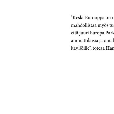
"Keski-Eurooppa on me
mahdollistaa myös tuo
että juuri Europa Par
ammattilaisia ja omal
kävijöille", toteaa
Han