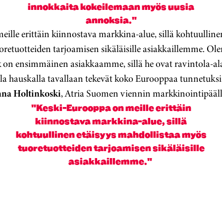
innokkaita kokeilemaan myös uusia
annoksia."
ille erittäin kiinnostava markkina-alue, sillä kohtuulline
retuotteiden tarjoamisen sikäläisille asiakkaillemme. Olem
k on ensimmäinen asiakkaamme, sillä he ovat ravintola-ala
la hauskalla tavallaan tekevät koko Eurooppaa tunnetuks
na Holtinkoski
, Atria Suomen viennin markkinointipääll
"Keski-Eurooppa on meille erittäin
kiinnostava markkina-alue, sillä
kohtuullinen etäisyys mahdollistaa myös
tuoretuotteiden tarjoamisen sikäläisille
asiakkaillemme."