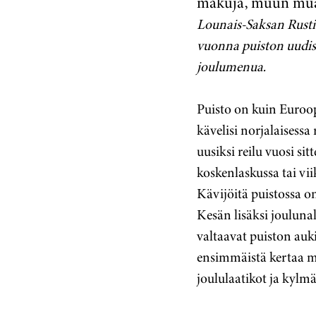
makuja, muun muas
Lounais-Saksan Rustis
vuonna puiston uudist
joulumenua.
Puisto on kuin Euroo
kävelisi norjalaisess
uusiksi reilu vuosi si
koskenlaskussa tai vii
Kävijöitä puistossa o
Kesän lisäksi jouluna
valtaavat puiston auk
ensimmäistä kertaa m
joululaatikot ja kyl