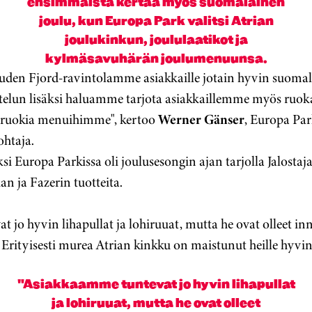
ensimmäistä kertaa myös suomalainen
joulu, kun Europa Park valitsi Atrian
joulukinkun, joululaatikot ja
kylmäsavuhärän joulumenuunsa.
uden Fjord-ravintolamme asiakkaille jotain hyvin suoma
telun lisäksi haluamme tarjota asiakkaillemme myös ruo
 ruokia menuihimme", kertoo
Werner Gänser
, Europa Par
ohtaja.
ksi Europa Parkissa oli joulusesongin ajan tarjolla Jalostaj
n ja Fazerin tuotteita.
 jo hyvin lihapullat ja lohiruuat, mutta he ovat olleet i
Erityisesti murea Atrian kinkku on maistunut heille hyvin
"Asiakkaamme tuntevat jo hyvin lihapullat
ja lohiruuat, mutta he ovat olleet