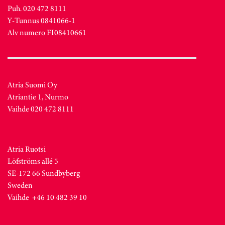
Puh. 020 472 8111
Y-Tunnus 0841066-1
Alv numero FI08410661
Atria Suomi Oy
Atriantie 1, Nurmo
Vaihde 020 472 8111
Atria Ruotsi
Löfströms allé 5
SE-172 66 Sundbyberg
Sweden
Vaihde +46 10 482 39 10