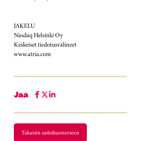
JAKELU
Nasdaq Helsinki Oy
Keskeiset tiedotusvälineet
www.atria.com
Jaa
Takaisin uutishuoneeseen