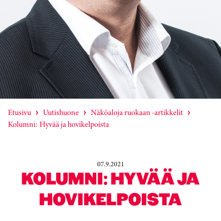
Etusivu
Uutishuone
Näköaloja ruokaan -artikkelit
Kolumni: Hyvää ja hovikelpoista
07.9.2021
KOLUMNI: HYVÄÄ JA
HOVIKELPOISTA