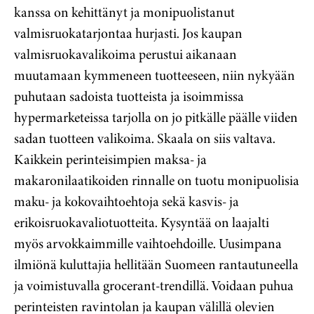
kanssa on kehittänyt ja monipuolistanut
valmisruokatarjontaa hurjasti. Jos kaupan
valmisruokavalikoima perustui aikanaan
muutamaan kymmeneen tuotteeseen, niin nykyään
puhutaan sadoista tuotteista ja isoimmissa
hypermarketeissa tarjolla on jo pitkälle päälle viiden
sadan tuotteen valikoima. Skaala on siis valtava.
Kaikkein perinteisimpien maksa- ja
makaronilaatikoiden rinnalle on tuotu monipuolisia
maku- ja kokovaihtoehtoja sekä kasvis- ja
erikoisruokavaliotuotteita. Kysyntää on laajalti
myös arvokkaimmille vaihtoehdoille. Uusimpana
ilmiönä kuluttajia hellitään Suomeen rantautuneella
ja voimistuvalla grocerant-trendillä. Voidaan puhua
perinteisten ravintolan ja kaupan välillä olevien