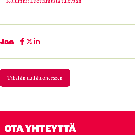
Kolumni: Luottamusta tulevaan
Jaa
Takaisin uutishuoneeseen
OTA YHTEYTTÄ