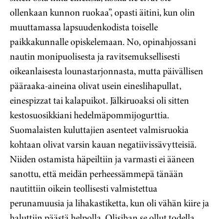
ollenkaan kunnon ruokaa”, opasti äitini, kun olin
muuttamassa lapsuudenkodista toiselle
paikkakunnalle opiskelemaan. No, opinahjossani
nautin monipuolisesta ja ravitsemuksellisesti
oikeanlaisesta lounastarjonnasta, mutta päivällisen
pääraaka-aineina olivat usein eineslihapullat,
einespizzat tai kalapuikot. Jälkiruoaksi oli sitten
kestosuosikkiani hedelmäpommijogurttia.
Suomalaisten kuluttajien asenteet valmisruokia
kohtaan olivat varsin kauan negatiivissävytteisiä.
Niiden ostamista häpeiltiin ja varmasti ei ääneen
sanottu, että meidän perheessämmepä tänään
nautittiin oikein teollisesti valmistettua
perunamuusia ja lihakastiketta, kun oli vähän kiire ja
haluttiin päästä helpolla. Olisihan se ollut todella