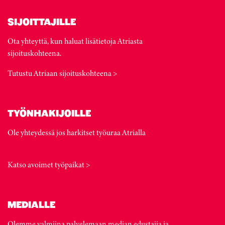
SIJOITTAJILLE
Ota yhteyttä, kun haluat lisätietoja Atriasta
sijoituskohteena.
Tutustu Atriaan sijoituskohteena >
TYÖNHAKIJOILLE
Ole yhteydessä jos harkitset työuraa Atrialla
Katso avoimet työpaikat >
MEDIALLE
Olemme valmiina palvelemaan median edustajia ja