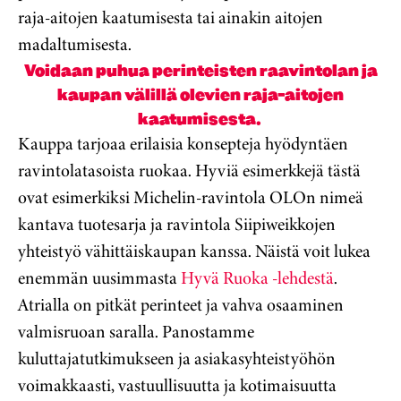
raja-aitojen kaatumisesta tai ainakin aitojen
madaltumisesta.
Voidaan puhua perinteisten raavintolan ja
kaupan välillä olevien raja-aitojen
kaatumisesta.
Kauppa tarjoaa erilaisia konsepteja hyödyntäen
ravintolatasoista ruokaa. Hyviä esimerkkejä tästä
ovat esimerkiksi Michelin-ravintola OLOn nimeä
kantava tuotesarja ja ravintola Siipiweikkojen
yhteistyö vähittäiskaupan kanssa. Näistä voit lukea
enemmän uusimmasta
Hyvä Ruoka -lehdestä
.
Atrialla on pitkät perinteet ja vahva osaaminen
valmisruoan saralla. Panostamme
kuluttajatutkimukseen ja asiakasyhteistyöhön
voimakkaasti, vastuullisuutta ja kotimaisuutta