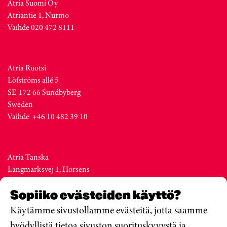
Atria Suomi Oy
Atriantie 1, Nurmo
Vaihde 020 472 8111
Atria Ruotsi
Löfströms allé 5
SE-172 66 Sundbyberg
Sweden
Vaihde +46 10 482 39 10
Atria Tanska
Langmarksvej 1, Horsens
DK-8700
Sopiiko evästeiden käyttö?
Denmark
Vaihde +45 76 28 25 00
Käytämme sivustollamme evästeitä, jotta saamme
hyödyllistä tietoa sivuston suorituskyvystä ja