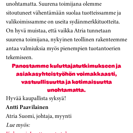
unohtamatta. Suurena toimijana olemme
sitoutuneet vähentämään suolaa tuotteissamme ja
valikoimissamme on useita sydänmerkkituotteita.
On hyvä muistaa, että vaikka Atria tunnetaan
suurena toimijana, nykyinen teollinen rakenteemme
antaa valmiuksia myös pienempien tuotantoerien
tekemiseen.
Panostamme kuluttajatutkimukseen ja
asiakasyhteistyöhön voimakkaasti,
vastuullisuutta ja kotimaisuutta
unohtamatta.
Hyvää kaupallista syksyä!
Antti Paavilainen
Atria Suomi, johtaja, myynti
Lue myös: