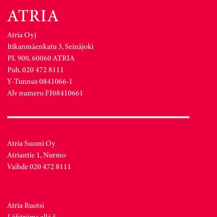
Atria Oyj
Itikanmäenkatu 3, Seinäjoki
PL 900, 60060 ATRIA
Puh. 020 472 8111
Y-Tunnus 0841066-1
Alv numero FI08410661
Atria Suomi Oy
Atriantie 1, Nurmo
Vaihde 020 472 8111
Atria Ruotsi
Löfströms allé 5