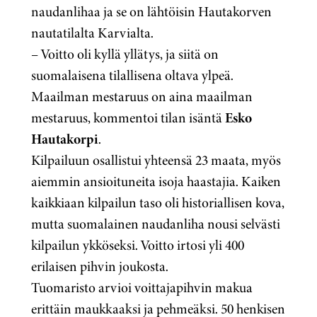
naudanlihaa ja se on lähtöisin Hautakorven
nautatilalta Karvialta.
– Voitto oli kyllä yllätys, ja siitä on
suomalaisena tilallisena oltava ylpeä.
Maailman mestaruus on aina maailman
mestaruus, kommentoi tilan isäntä
Esko
Hautakorpi
.
Kilpailuun osallistui yhteensä 23 maata, myös
aiemmin ansioituneita isoja haastajia. Kaiken
kaikkiaan kilpailun taso oli historiallisen kova,
mutta suomalainen naudanliha nousi selvästi
kilpailun ykköseksi. Voitto irtosi yli 400
erilaisen pihvin joukosta.
Tuomaristo arvioi voittajapihvin makua
erittäin maukkaaksi ja pehmeäksi. 50 henkisen