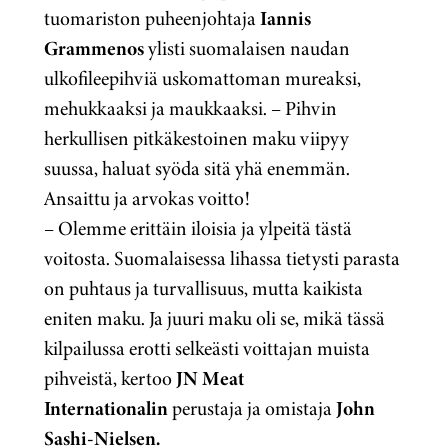
tuomariston puheenjohtaja
Iannis
Grammenos
ylisti suomalaisen naudan
ulkofileepihviä uskomattoman mureaksi,
mehukkaaksi ja maukkaaksi.
– Pihvin
herkullisen pitkäkestoinen maku viipyy
suussa, haluat syöda sitä yhä enemmän.
Ansaittu ja arvokas voitto!
– Olemme erittäin iloisia ja ylpeitä tästä
voitosta. Suomalaisessa lihassa tietysti parasta
on puhtaus ja turvallisuus, mutta kaikista
eniten maku. Ja juuri maku oli se, mikä tässä
kilpailussa erotti selkeästi voittajan muista
pihveistä, kertoo
JN Meat
Internationalin
perustaja ja omistaja
John
Sashi-Nielsen.