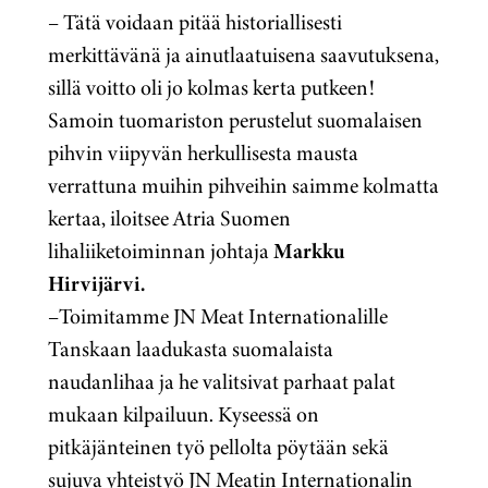
–
Tätä voidaan pitää historiallisesti
merkittävänä ja ainutlaatuisena saavutuksena,
sillä voitto oli jo kolmas kerta putkeen!
Samoin tuomariston perustelut suomalaisen
pihvin viipyvän herkullisesta mausta
verrattuna muihin pihveihin saimme kolmatta
kertaa, iloitsee Atria Suomen
lihaliiketoiminnan johtaja
Markku
Hirvijärvi.
–
Toimitamme JN Meat Internationalille
Tanskaan laadukasta suomalaista
naudanlihaa ja he valitsivat parhaat palat
mukaan kilpailuun.
Kyseessä on
pitkäjänteinen työ pellolta pöytään sekä
sujuva yhteistyö JN Meatin Internat
ionalin