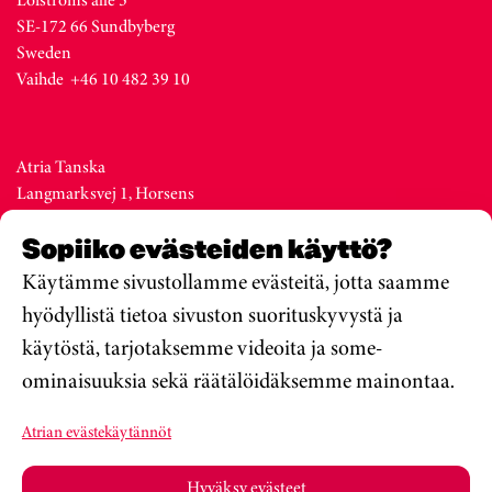
SE-172 66 Sundbyberg
Sweden
Vaihde +46 10 482 39 10
Atria Tanska
Langmarksvej 1, Horsens
DK-8700
Sopiiko evästeiden käyttö?
Denmark
Vaihde +45 76 28 25 00
Käytämme sivustollamme evästeitä, jotta saamme
hyödyllistä tietoa sivuston suorituskyvystä ja
käytöstä, tarjotaksemme videoita ja some-
Atria Viro
ominaisuuksia sekä räätälöidäksemme mainontaa.
Metsa str. 19, Valga
EE-68206
Atrian evästekäytännöt
Estonia
Vaihde +372 76 79 900
Hyväksy evästeet