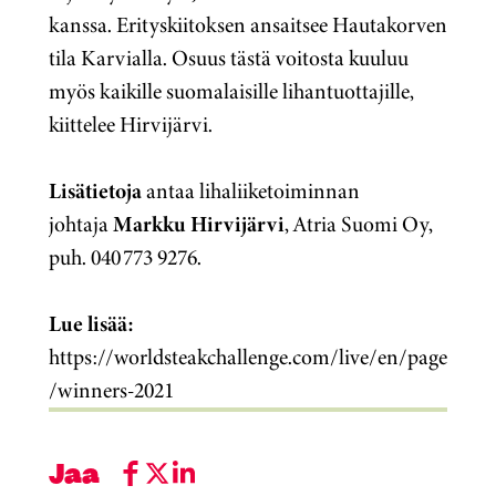
kanssa.
Erityskiitoksen ansaitsee Hautakorven
tila Karvialla. Osuus tästä voitosta kuuluu
myös kaikille suomalaisille lihantuottajille,
kiittelee Hirvijärvi.
Lisätietoja
antaa lihaliiketoiminnan
johtaja
Markku Hirvijärvi
, Atria Suomi Oy,
puh. 040 773 9276.
Lue lisää:
https://worldsteakchallenge.com/live/en/page
/winners-2021
Jaa