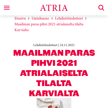
Etusivu
Uutishuone
Lehdistötiedotteet
Maailman paras pihvi 2021 atrialaiselta tilalta
Karvialta
Lehdistötiedotteet | 24.11.2021
MAAILMAN PARAS
PIHVI 2021
ATRIALAISELTA
TILALTA
KARVIALTA