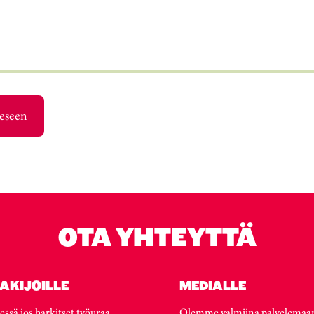
eeseen
OTA YHTEYTTÄ
AKIJOILLE
MEDIALLE
essä jos harkitset työuraa
Olemme valmiina palvelemaa