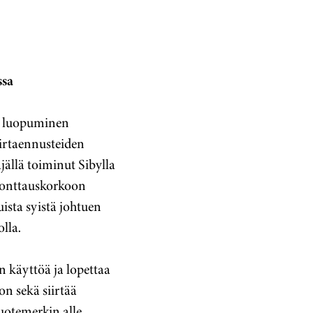
ssa
ta luopuminen
irtaennusteiden
ällä toiminut Sibylla
konttauskorkoon
ista syistä johtuen
lla.
n käyttöä ja lopettaa
on sekä siirtää
uotemerkin alle.