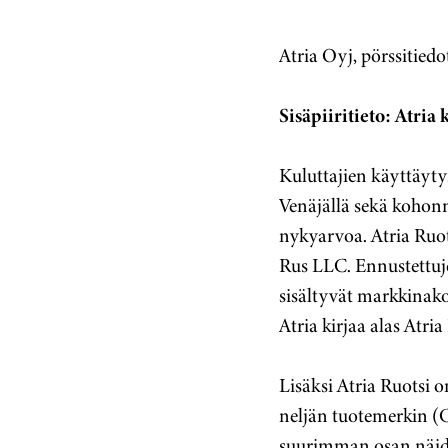
Atria Oyj, pörssitiedot
Sisäpiiritieto: Atri
Kuluttajien käyttäyt
Venäjällä sekä kohon
nykyarvoa. Atria Ruot
Rus LLC. Ennustettuj
sisältyvät markkinako
Atria kirjaa alas Atri
Lisäksi Atria Ruotsi 
neljän tuotemerkin (C
suurimman osan näiden