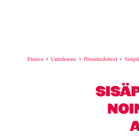
Etusivu
Uutishuone
Pörssitiedotteet
Sisäpi
SISÄP
NOI