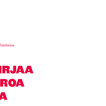
Ruotsissa
KIRJAA
UROA
A