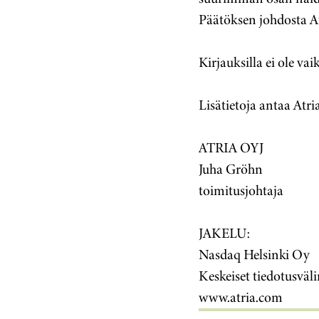
Päätöksen johdosta At
Kirjauksilla ei ole va
Lisätietoja antaa Atr
ATRIA OYJ
Juha Gröhn
toimitusjohtaja
JAKELU:
Nasdaq Helsinki Oy
Keskeiset tiedotusväli
www.atria.com