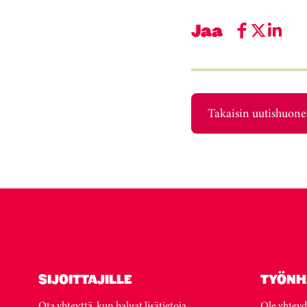
Jaa
Takaisin uutishuon
SIJOITTAJILLE
TYÖNH
Ota yhteyttä, kun haluat lisätietoja
Ole yhteyd