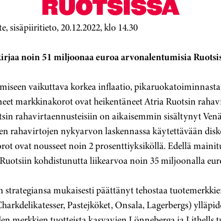
RUOTSISSA
e, sisäpiiritieto, 20.12.2022, klo 14.30
a kirjaa noin 51 miljoonaa euroa arvonalentumisia Ruotsi
ymiseen vaikuttava korkea inflaatio, pikaruokatoiminnas
neet markkinakorot ovat heikentäneet Atria Ruotsin rahav
sin rahavirtaennusteisiin on aikaisemmin sisältynyt Venäj
en rahavirtojen nykyarvon laskennassa käytettävään dis
rot ovat nousseet noin 2 prosenttiyksiköllä.
Edellä mainitu
a Ruotsiin kohdistunutta liikearvoa noin 35 miljoonalla euro
on strategiansa mukaisesti päättänyt tehostaa tuotemerkkie
harkdelikatesser, Pastejköket, Onsala, Lagerbergs) ylläpid
 merkkien tuotteista kasvavien Lönneberga ja Lithells t