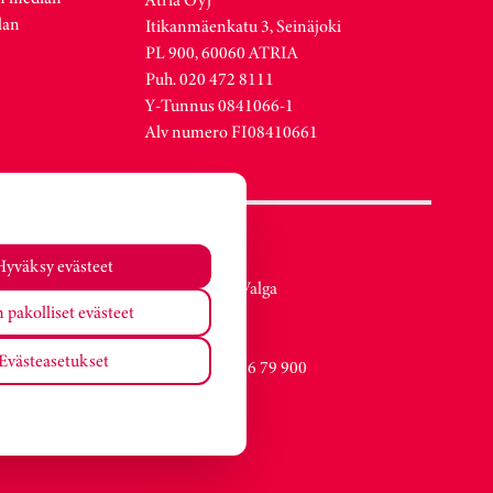
lan
Itikanmäenkatu 3, Seinäjoki
PL 900, 60060 ATRIA
Puh. 020 472 8111
Y-Tunnus 0841066-1
Alv numero FI08410661
Atria Viro
Hyväksy evästeet
Metsa str. 19, Valga
 pakolliset evästeet
EE-68206
Estonia
Evästeasetukset
Vaihde +372 76 79 900