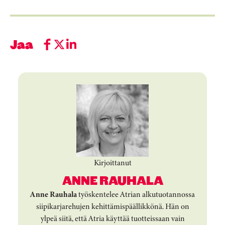
Jaa
Kirjoittanut
ANNE RAUHALA
Anne Rauhala
työskentelee Atrian alkutuotannossa
siipikarjarehujen kehittämispäällikkönä. Hän on
ylpeä siitä, että Atria käyttää tuotteissaan vain