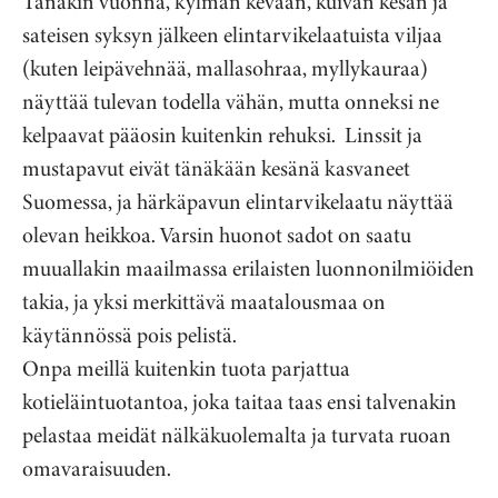
Tänäkin vuonna, kylmän kevään, kuivan kesän ja
sateisen syksyn jälkeen elintarvikelaatuista viljaa
(kuten leipävehnää, mallasohraa, myllykauraa)
näyttää tulevan todella vähän, mutta onneksi ne
kelpaavat pääosin kuitenkin rehuksi. Linssit ja
mustapavut eivät tänäkään kesänä kasvaneet
Suomessa, ja härkäpavun elintarvikelaatu näyttää
olevan heikkoa. Varsin huonot sadot on saatu
muuallakin maailmassa erilaisten luonnonilmiöiden
takia, ja yksi merkittävä maatalousmaa on
käytännössä pois pelistä.
Onpa meillä kuitenkin tuota parjattua
kotieläintuotantoa, joka taitaa taas ensi talvenakin
pelastaa meidät nälkäkuolemalta ja turvata ruoan
omavaraisuuden.