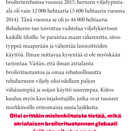
broilerinrehuissa vuonna 2015, herneen viljelypinta-
ala oli vain 12 000 hehtaaria (5 600 hehtaaria vuonna
2014). Tänä vuonna se oli jo 44 000 hehtaaria.
Rehuherne tuo toivottua vaihtelua viljelykiertoon
kaikille tiloille. Se parantaa maan rakennetta, sitoo
typpeä maaperään ja vähentää lannoitteiden
käyttöä. Ilman mittavaa kysyntää ei ole myöskään
tarjontaa. Väitän, että ilman atrialaista
broilerituotantoa ja omaa rehuteollisuutta
rehuherneen viljely olisi edelleen paljon
vähäisempää ja soijan käyttö suurempaa. Kiitos
kuuluu myös kasvinjalostajille, jotka ovat tuoneet
markkinoille erinomaisia uusia lajikkeita.
Olisi erittäin mielenkiitoista tietää, mikä
atrialaisen broilerituotannon globaali