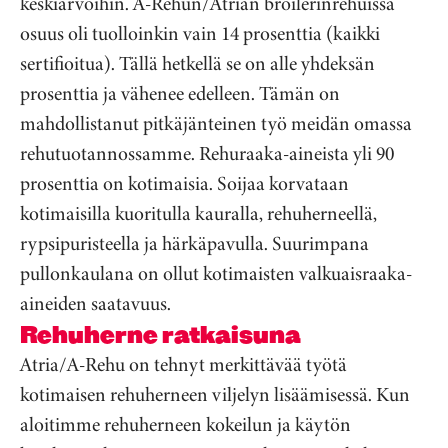
keskiarvoihin. A-Rehun/Atrian broilerinrehuissa
osuus oli tuolloinkin vain 14 prosenttia (kaikki
sertifioitua). Tällä hetkellä se on alle yhdeksän
prosenttia ja vähenee edelleen. Tämän on
mahdollistanut pitkäjänteinen työ meidän omassa
rehutuotannossamme. Rehuraaka-aineista yli 90
prosenttia on kotimaisia. Soijaa korvataan
kotimaisilla kuoritulla kauralla, rehuherneellä,
rypsipuristeella ja härkäpavulla. Suurimpana
pullonkaulana on ollut kotimaisten valkuaisraaka-
aineiden saatavuus.
Rehuherne ratkaisuna
Atria/A-Rehu on tehnyt merkittävää työtä
kotimaisen rehuherneen viljelyn lisäämisessä. Kun
aloitimme rehuherneen kokeilun ja käytön