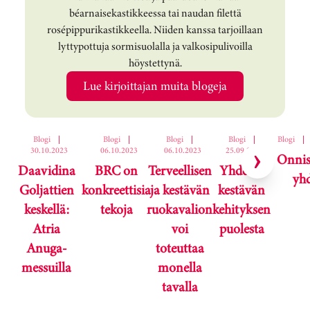
béarnaisekastikkeessa tai naudan filettä
rosépippurikastikkeella. Niiden kanssa tarjoillaan
lyttypottuja sormisuolalla ja valkosipulivoilla
höystettynä.
Lue kirjoittajan muita blogeja
Ohita korttikaruselli
Blogi
|
Blogi
|
Blogi
|
Blogi
|
Blogi
|
30.10.2023
06.10.2023
06.10.2023
25.09.2023
Onni
Daavidina
BRC on
Terveellisen
Yhdessä
yh
Goljattien
konkreettisia
ja kestävän
kestävän
keskellä:
tekoja
ruokavalion
kehityksen
Atria
voi
puolesta
Anuga-
toteuttaa
messuilla
monella
tavalla
Karuselli ohitettu.