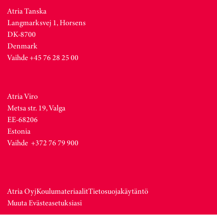
Atria Tanska
Langmarksvej 1, Horsens
DK-8700
Denmark
Vaihde +45 76 28 25 00
Atria Viro
Metsa str. 19, Valga
EE-68206
Estonia
Vaihde +372 76 79 900
Atria Oyj
Koulumateriaalit
Tietosuojakäytäntö
Muuta Evästeasetuksiasi