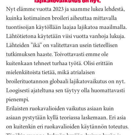
lajikatovaikutus on nyt.
Nyt elämme vuotta 2023 ja saamme lukea lehdestä,
kuinka kotimainen broileri aiheuttaa mittavalla
tuontisoijan käytöllään laajaa lajikatoa maailmalla.
Lähtötietona käytetään viisi vuotta vanhoja lukuja.
Lähteiden ”ikä” on valitettavan usein tieteellisen
tutkimuksen haaste. Toivottavasti emme ole
kuitenkaan tehneet turhaa työtä. Olisi erittäin
mielenkiitoista tietää, mikä atrialaisen
broilerituotannon globaali lajikatovaikutus on nyt.
Loogisesti ajateltuna sen täytyy olla huomattavasti
pienempi.
Erilaisten ruokavalioiden vaikutus asiaan kuin
asiaan pystytään kyllä teoriassa laskemaan. Eri asia
on kuitenkin eri ruokavalioiden käytännön toteutus.