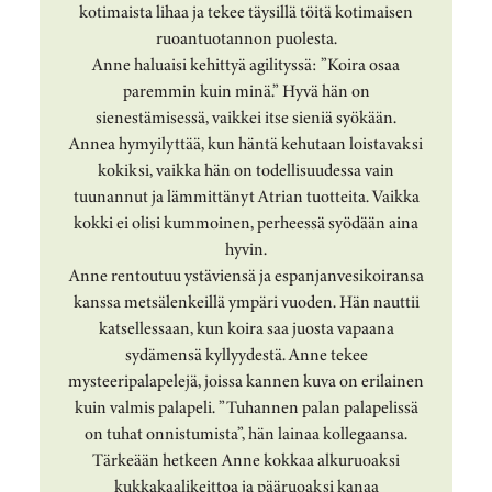
kotimaista lihaa ja tekee täysillä töitä kotimaisen
ruoantuotannon puolesta.
Anne haluaisi kehittyä agilityssä: ”Koira osaa
paremmin kuin minä.” Hyvä hän on
sienestämisessä, vaikkei itse sieniä syökään.
Annea hymyilyttää, kun häntä kehutaan loistavaksi
kokiksi, vaikka hän on todellisuudessa vain
tuunannut ja lämmittänyt Atrian tuotteita. Vaikka
kokki ei olisi kummoinen, perheessä syödään aina
hyvin.
Anne rentoutuu ystäviensä ja espanjanvesikoiransa
kanssa metsälenkeillä ympäri vuoden. Hän nauttii
katsellessaan, kun koira saa juosta vapaana
sydämensä kyllyydestä. Anne tekee
mysteeripalapelejä, joissa kannen kuva on erilainen
kuin valmis palapeli. ”Tuhannen palan palapelissä
on tuhat onnistumista”, hän lainaa kollegaansa.
Tärkeään hetkeen Anne kokkaa alkuruoaksi
kukkakaalikeittoa ja pääruoaksi kanaa