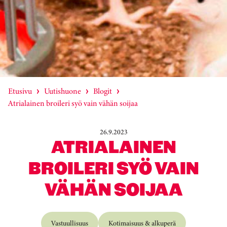
Etusivu
Uutishuone
Blogit
Atrialainen broileri syö vain vähän soijaa
26.9.2023
ATRIALAINEN
BROILERI SYÖ VAIN
VÄHÄN SOIJAA
Vastuullisuus
Kotimaisuus & alkuperä