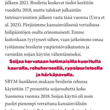
jälkeen 2021. Broileria koskevat tiedot kerättiin
vuodelta 2018, mutta tulokset julkaistiin
tieteisarviointien jälkeen vasta tänä vuonna (Usva et
al. 2023). Pärjäsimme kansainvälisessä vertailussa
hiilipäästöjen osalta erinomaisesti. Emme
kuitenkaan tyytyneet siihen, vaan jatkoimme omaa
työtämme broilerin ympäristövaikutusten ja
varsinkin soijan käytön vähentämiseksi.
Soijaa korvataan kotimaisilla kuoritulla
kauralla, rehuherneellä, rypsipuristeella
ja härkäpavulla.
SBYM-hankkeen mukaan broilerin rehussa
käytettiin 17 prosenttia soijarouhetta koko
Suomessa vuonna 2018. Soijan käyttö oli noin
puolet pienempi verrattuna kansainvälisiin