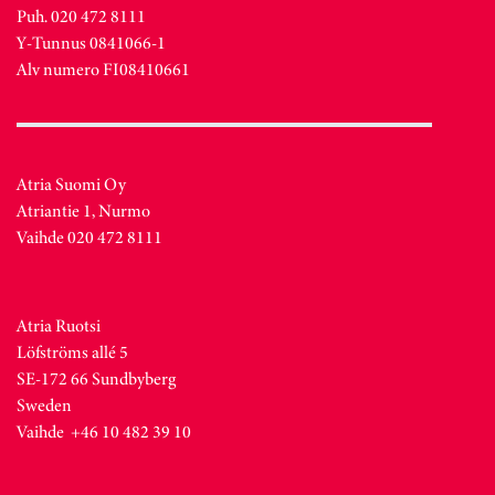
Puh. 020 472 8111
Y-Tunnus 0841066-1
Alv numero FI08410661
Atria Suomi Oy
Atriantie 1, Nurmo
Vaihde 020 472 8111
Atria Ruotsi
Löfströms allé 5
SE-172 66 Sundbyberg
Sweden
Vaihde +46 10 482 39 10