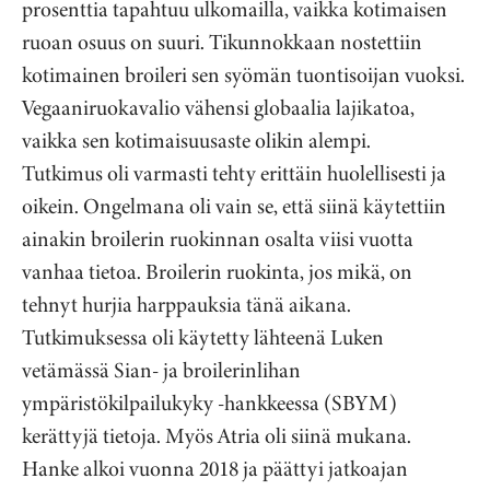
prosenttia tapahtuu ulkomailla, vaikka kotimaisen
ruoan osuus on suuri. Tikunnokkaan nostettiin
kotimainen broileri sen syömän tuontisoijan vuoksi.
Vegaaniruokavalio vähensi globaalia lajikatoa,
vaikka sen kotimaisuusaste olikin alempi.
Tutkimus oli varmasti tehty erittäin huolellisesti ja
oikein. Ongelmana oli vain se, että siinä käytettiin
ainakin broilerin ruokinnan osalta viisi vuotta
vanhaa tietoa. Broilerin ruokinta, jos mikä, on
tehnyt hurjia harppauksia tänä aikana.
Tutkimuksessa oli käytetty lähteenä Luken
vetämässä Sian- ja broilerinlihan
ympäristökilpailukyky -hankkeessa (SBYM)
kerättyjä tietoja. Myös Atria oli siinä mukana.
Hanke alkoi vuonna 2018 ja päättyi jatkoajan