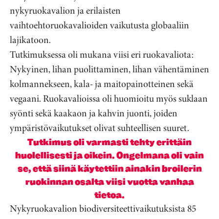
nykyruokavalion ja erilaisten
vaihtoehtoruokavalioiden vaikutusta globaaliin
lajikatoon.
Tutkimuksessa oli mukana viisi eri ruokavaliota:
Nykyinen, lihan puolittaminen, lihan vähentäminen
kolmannekseen, kala- ja maitopainotteinen sekä
vegaani. Ruokavalioissa oli huomioitu myös suklaan
syönti sekä kaakaon ja kahvin juonti, joiden
ympäristövaikutukset olivat suhteellisen suuret.
Tutkimus oli varmasti tehty erittäin
huolellisesti ja oikein. Ongelmana oli vain
se, että siinä käytettiin ainakin broilerin
ruokinnan osalta viisi vuotta vanhaa
tietoa.
Nykyruokavalion biodiversiteettivaikutuksista 85