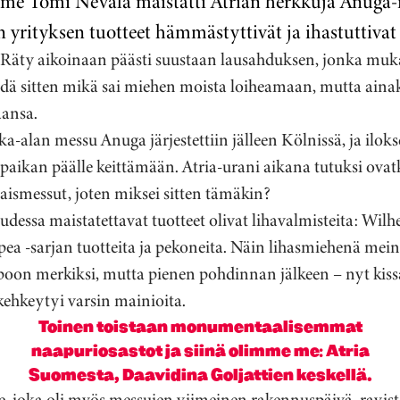
me Tomi Nevala maistatti Atrian herkkuja Anuga-m
 yrityksen tuotteet hämmästyttivät ja ihastuttivat
Räty aikoinaan päästi suustaan lausahduksen, jonka mu
edä sitten mikä sai miehen moista loiheamaan, mutta aina
aansa.
-alan messu Anuga järjestettiin jälleen Kölnissä, ja ilok
aikan päälle keittämään. Atria-urani aikana tutuksi ovat
laismessut, joten miksei sitten tämäkin?
essa maistatettavat tuotteet olivat lihavalmisteita: Wil
pea -sarjan tuotteita ja pekoneita. Näin lihasmiehenä me
oon merkiksi, mutta pienen pohdinnan jälkeen – nyt kiss
kehkeytyi varsin mainioita.
Toinen toistaan monumentaalisemmat
naapuriosastot ja siinä olimme me: Atria
Suomesta, Daavidina Goljattien keskellä.
joka oli myös messujen viimeinen rakennuspäivä, ravisteli