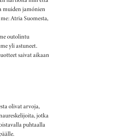
 ja muiden jamónien
 me: Atria Suomesta,
mme outolintu
me yli astuneet.
uotteet saivat aikaan
a olivat arvoja,
aureskelijoita, jotka
loistavalla puhtaalla
päälle.