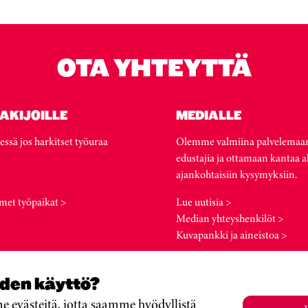
OTA YHTEYTTÄ
AKIJOILLE
MEDIALLE
essä jos harkitset työuraa
Olemme valmiina palvelemaa
edustajia ja ottamaan kantaa a
ajankohtaisiin kysymyksiin.
met työpaikat >
Lue uutisia >
Median yhteyshenkilöt >
Kuvapankki ja aineistoa >
iden käyttö?
evästeitä, jotta saamme hyödyllistä
si
Atria Tanska