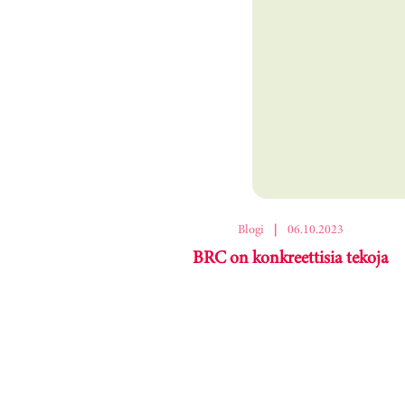
Ohita korttikaruselli
Blogi
|
06.10.2023
BRC on konkreettisia tekoja
Karuselli ohitettu.