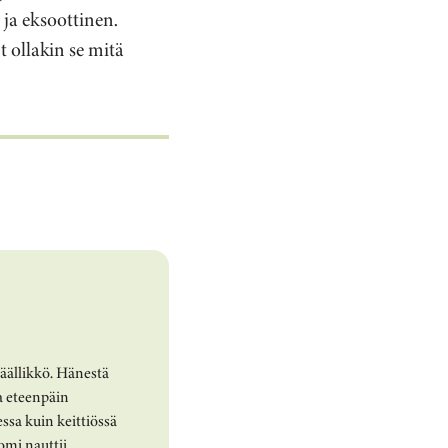
 ja eksoottinen.
 ollakin se mitä
äällikkö. Hänestä
a eteenpäin
ssa kuin keittiössä
omi nauttii