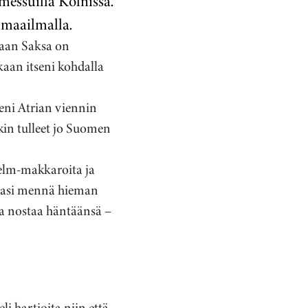
essuilla Kölnissä.
 maailmalla.
kaan Saksa on
kaan itseni kohdalla
seni Atrian viennin
kin tulleet jo Suomen
helm-makkaroita ja
inasi mennä hieman
a nostaa häntäänsä –
 hartioita niin että