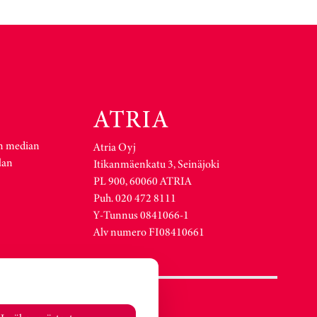
n median
Atria Oyj
lan
Itikanmäenkatu 3, Seinäjoki
PL 900, 60060 ATRIA
Puh. 020 472 8111
Y-Tunnus 0841066-1
Alv numero FI08410661
Atria Viro