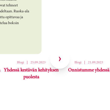
vat tehneet
udeltaan. Ruoka-ala
tta opittavaa ja
telua boksin
Blogi
|
25.09.2023
Blogi
|
21.09.2023
n
Yhdessä kestävän kehityksen
Onnistumme yhdessä
puolesta