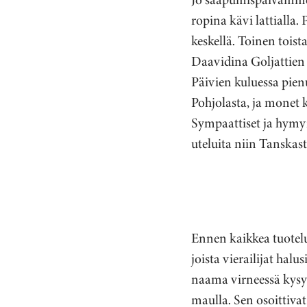
ropina kävi lattialla
keskellä. Toinen toi
Daavidina Goljattien 
Päivien kuluessa pien
Pohjolasta, ja monet 
Sympaattiset ja hymyi
uteluita niin Tanskas
Ennen kaikkea tuotel
joista vierailijat ha
naama virneessä kysyiv
maulla. Sen osoittivat