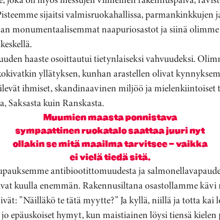
. Pisteemme sijaitsi valmisruokahallissa, parmankinkkujen
staan monumentaalisemmat naapuriosastot ja siinä olimme
keskellä.
uuden haaste osoittautui tietynlaiseksi vahvuudeksi. Oli
kokivatkin yllätyksen, kunhan arastellen olivat kynnyksem
levät ihmiset, skandinaavinen miljöö ja mielenkiintoiset t
ta, Saksasta kuin Ranskasta.
Muumien maasta ponnistava
sympaattinen ruokatalo saattaa juuri nyt
ollakin se mitä maailma tarvitsee – vaikka
ei vielä tiedä sitä.
upauksemme antibiootittomuudesta ja salmonellavapaudest
lusivat kuulla enemmän. Rakennusiltana osastollamme kävi n
ät: ”Näilläkö te tätä myytte?” Ja kyllä, niillä ja totta kai 
 jo epäuskoiset hymyt, kun maistiainen löysi tiensä kielen 