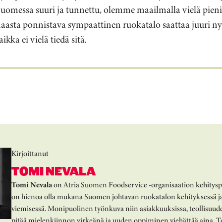
Suomessa suuri ja tunnettu, olemme maailmalla vielä pieni
asta ponnistava sympaattinen ruokatalo saattaa juuri nyt
kka ei vielä tiedä sitä.
Kirjoittanut
TOMI NEVALA
Tomi Nevala
on Atria Suomen Foodservice -organisaation kehitysp
on hienoa olla mukana Suomen johtavan ruokatalon kehityksessä j
viemisessä. Monipuolinen työnkuva niin asiakkuuksissa, teollisuude
pitää mielenkiinnon virkeänä ja uuden oppiminen viehättää aina. T