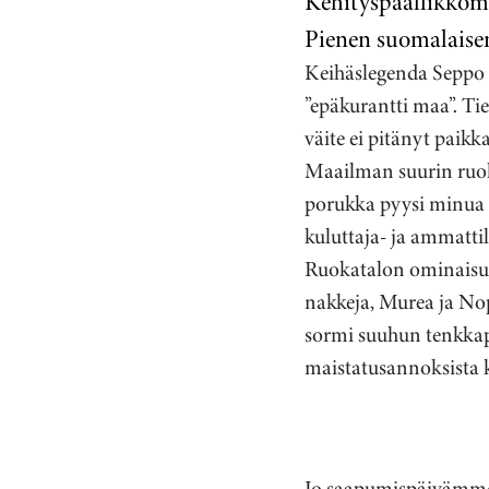
Kehityspäällikköm
Pienen suomalaisen
Keihäslegenda Seppo 
”epäkurantti maa”. Ti
väite ei pitänyt paikk
Maailman suurin ruoka
porukka pyysi minua p
kuluttaja- ja ammatti
Ruokatalon ominaisuud
nakkeja, Murea ja No
sormi suuhun tenkkap
maistatusannoksista 
Jo saapumispäivämme, 