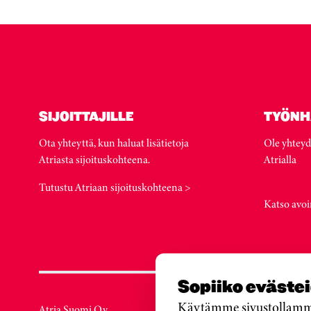
SIJOITTAJILLE
TYÖNH
Ota yhteyttä, kun haluat lisätietoja
Ole yhteyd
Atriasta sijoituskohteena.
Atrialla
Tutustu Atriaan sijoituskohteena >
Katso avoi
Sopiiko eväste
Käytämme sivustollamme 
Atria Suomi Oy
Atria Ruot