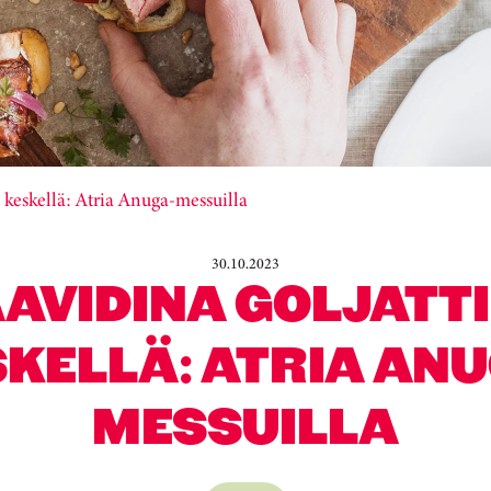
 keskellä: Atria Anuga-messuilla
30.10.2023
AVIDINA GOLJATT
KELLÄ: ATRIA AN
MESSUILLA