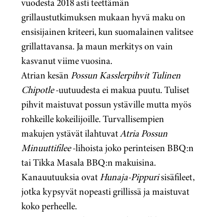
vuodesta 2018 asti teettämän
grillaustutkimuksen mukaan hyvä maku on
ensisijainen kriteeri, kun suomalainen valitsee
grillattavansa. Ja maun merkitys on vain
kasvanut viime vuosina.
Atrian kesän
Possun Kasslerpihvit Tulinen
Chipotle
-uutuudesta ei makua puutu. Tuliset
pihvit maistuvat possun ystäville mutta myös
rohkeille kokeilijoille. Turvallisempien
makujen ystävät ilahtuvat
Atria Possun
Minuuttifilee
-lihoista joko perinteisen BBQ:n
tai Tikka Masala BBQ:n makuisina.
Kanauutuuksia ovat
Hunaja-Pippuri
sisäfileet,
jotka kypsyvät nopeasti grillissä ja maistuvat
koko perheelle.