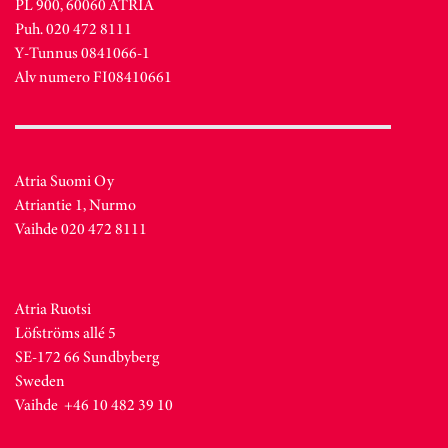
PL 900, 60060 ATRIA
Puh. 020 472 8111
Y-Tunnus 0841066-1
Alv numero FI08410661
Atria Suomi Oy
Atriantie 1, Nurmo
Vaihde 020 472 8111
Atria Ruotsi
Löfströms allé 5
SE-172 66 Sundbyberg
Sweden
Vaihde +46 10 482 39 10