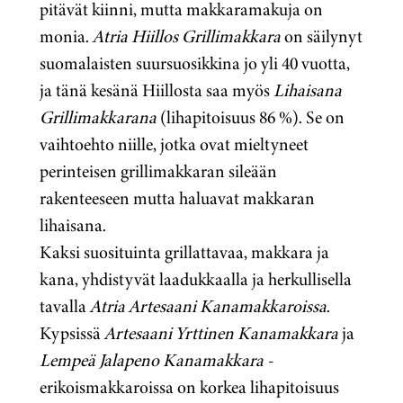
pitävät kiinni, mutta makkaramakuja on
monia.
Atria Hiillos Grillimakkara
on säilynyt
suomalaisten suursuosikkina jo yli 40 vuotta,
ja tänä kesänä Hiillosta saa myös
Lihaisana
Grillimakkarana
(lihapitoisuus 86 %). Se on
vaihtoehto niille, jotka ovat mieltyneet
perinteisen grillimakkaran sileään
rakenteeseen mutta haluavat makkaran
lihaisana.
Kaksi suosituinta grillattavaa, makkara ja
kana, yhdistyvät laadukkaalla ja herkullisella
tavalla
Atria Artesaani Kanamakkaroissa
.
Kypsissä
Artesaani Yrttinen
Kanamakkara
ja
Lempeä Jalapeno Kanamakkara -
erikoismakkaroissa on korkea lihapitoisuus