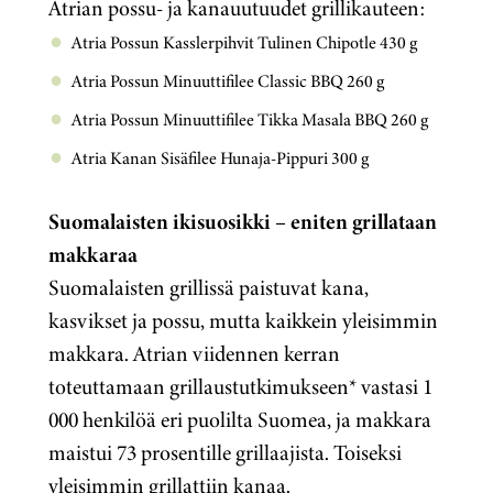
Atrian possu- ja kanauutuudet grillikauteen:
Atria Possun Kasslerpihvit Tulinen Chipotle 430 g
Atria Possun Minuuttifilee Classic BBQ 260 g
Atria Possun Minuuttifilee Tikka Masala BBQ 260 g
Atria Kanan Sisäfilee Hunaja-Pippuri 300 g
Suomalaisten ikisuosikki – eniten grillataan
makkaraa
Suomalaisten grillissä paistuvat kana,
kasvikset ja possu, mutta kaikkein yleisimmin
makkara. Atrian viidennen kerran
toteuttamaan grillaustutkimukseen* vastasi 1
000 henkilöä eri puolilta Suomea, ja makkara
maistui 73 prosentille grillaajista. Toiseksi
yleisimmin grillattiin kanaa.