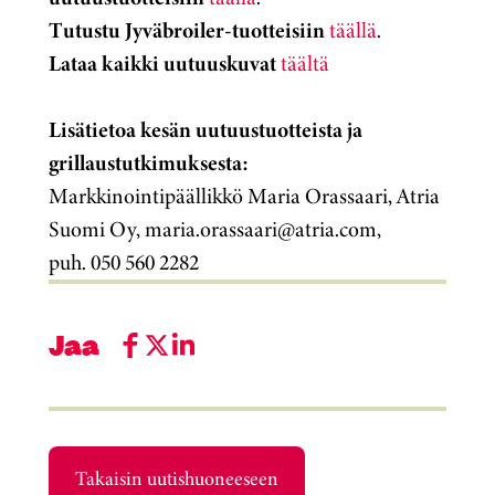
Tutustu Jyväbroiler-tuotteisiin
täällä
.
Lataa kaikki uutuuskuvat
täältä
Lisätietoa kesän uutuustuotteista ja
grillaustutkimuksesta:
Markkinointipäällikkö Maria Orassaari, Atria
Suomi Oy,
maria.orassaari@atria.com,
puh.
050 560 2282
Jaa
Takaisin uutishuoneeseen