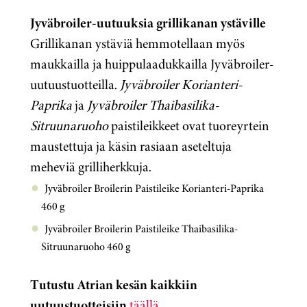
Jyväbroiler-uutuuksia grillikanan ystäville
Grillikanan ystäviä hemmotellaan myös
maukkailla ja huippulaadukkailla Jyväbroiler-
uutuustuotteilla.
Jyväbroiler Korianteri-
Paprika
ja
Jyväbroiler Thaibasilika-
Sitruunaruoho
paistileikkeet ovat tuoreyrtein
maustettuja ja käsin rasiaan aseteltuja
meheviä grilliherkkuja.
Jyväbroiler Broilerin Paistileike Korianteri-Paprika
460 g
Jyväbroiler Broilerin Paistileike Thaibasilika-
Sitruunaruoho 460 g
Tutustu Atrian kesän kaikkiin
uutuustuotteisiin
täällä
.