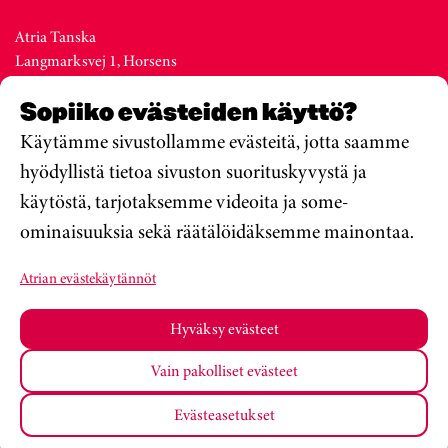
Atria Tanska
Langmarksvej 1, Horsens
DK-8700
Sopiiko evästeiden käyttö?
Denmark
Vaihde +45 76 28 25 00
Käytämme sivustollamme evästeitä, jotta saamme
hyödyllistä tietoa sivuston suorituskyvystä ja
käytöstä, tarjotaksemme videoita ja some-
Atria Viro
ominaisuuksia sekä räätälöidäksemme mainontaa.
Metsa str. 19, Valga
EE-68206
Atrian evästekäytännöt
Estonia
Vaihde +372 76 79 900
Hyväksy evästeet
Vain pakolliset evästeet
Atria Oyj
Koulumateriaalit
Tietosuojakäytäntö
Evästeasetukset
Muuta Evästeasetuksiasi